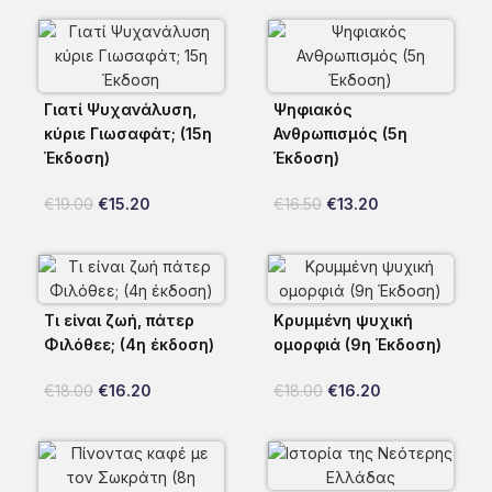
Γιατί Ψυχανάλυση,
Ψηφιακός
κύριε Γιωσαφάτ; (15η
Ανθρωπισμός (5η
Έκδοση)
Έκδοση)
€
19.00
€
15.20
€
16.50
€
13.20
Τι είναι ζωή, πάτερ
Κρυμμένη ψυχική
Φιλόθεε; (4η έκδοση)
ομορφιά (9η Έκδοση)
€
18.00
€
16.20
€
18.00
€
16.20