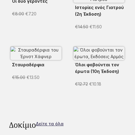
Οι δύο γέροντες
Ιστορίες ενός Γιατρού
€
8.00
€
7.20
(2η Έκδοση)
€
14.50
€
11.60
Σταυραδέρφια
Όλοι φοβούνται τον
έρωτα (10η Έκδοση)
€
15.00
€
13.50
€
12.72
€
10.18
Δοκίμιο
Δείτε τα όλα