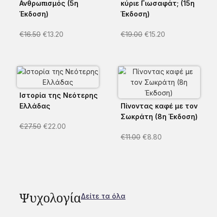
Ανθρωπισμός (5η
κύριε Γιωσαφάτ; (15η
Έκδοση)
Έκδοση)
€
16.50
€
13.20
€
19.00
€
15.20
Ιστορία της Νεότερης
Ελλάδας
Πίνοντας καφέ με τον
Σωκράτη (8η Έκδοση)
€
27.50
€
22.00
€
11.00
€
8.80
Ψυχολογία
Δείτε τα όλα