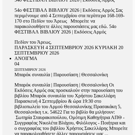
54ο ΦΕΣΤΙΒΑΛ ΒΙΒΛΙΟΥ 2026 | Εκδόσεις Αρμός Σας
περιμένουμε από 4 Σεπτεμβρίου στα περίπτερα 168-169-
170 στο Πεδίον του Άρεως Μπορείτε να
παρακολουθήσετε άλλες παρουσιάσεις μας εδώ. 54ο
ΦΕΣΤΙΒΑΛ ΒΙΒΛΙΟΥ 2026 | Εκδόσεις Αρμός
Πεδίον του Άρεως,
ΠΑΡΑΣΚΕΥΗ 4 ΣΕΠΤΕΜΒΡΙΟΥ 2026 ΚΥΡΙΑΚΗ 20
ΣΕΠΤΕΜΒΡΙΟΥ 2026
ΑΝΟΙΓΜΑ
04
ΣΕΠΤΕΜΒΡΙΟΥ
2026
Μπαρόκ συναυλία | Παρουσίαση | Θεσσαλονίκη
Μπαρόκ συναυλία | Παρουσίαση | Θεσσαλονίκη Οι
Εκδόσεις Αρμός σας προσκαλούν στην παρουσίαση του
βιβλίου Μπαρόκ συναυλία του Χρήστου Σακελλάρη
Παρασκευή 4 Σεπτεμβρίου & ώρα 19:30 στο
βιβλιοπωλείο του Αρμού Θεσσαλονίκης Πρασακάκη 5,
Θεσσαλονίκη τ.κ. 54622 Για το βιβλίο θα μιλήσουν:
Σωτηρία Σταυρακοπούλου, Ομότιμη Καθηγήτρια ΑΠΘ -
Συγγραφέας Νικολέτα Βλάχου, Φιλόλογος - Ποιήτρια και
ο συγγραφέας του βιβλίου Χρήστος Σακελλάρης Μπορείτε
να παρακολουθήσετε άλλες παρουσιάσεις μας ...