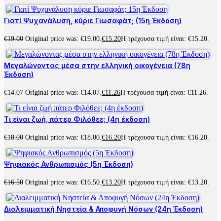
Γιατί Ψυχανάλυση, κύριε Γιωσαφάτ; (15η Έκδοση)
€
19.00
Original price was: €19.00.
€
15.20
Η τρέχουσα τιμή είναι: €15.20.
Μεγαλώνοντας μέσα στην ελληνική οικογένεια (78η
Έκδοση)
€
14.07
Original price was: €14.07.
€
11.26
Η τρέχουσα τιμή είναι: €11.26.
Τι είναι ζωή, πάτερ Φιλόθεε; (4η έκδοση)
€
18.00
Original price was: €18.00.
€
16.20
Η τρέχουσα τιμή είναι: €16.20.
Ψηφιακός Ανθρωπισμός (5η Έκδοση)
€
16.50
Original price was: €16.50.
€
13.20
Η τρέχουσα τιμή είναι: €13.20.
Διαλειμματική Νηστεία & Αποφυγή Νόσων (24η Έκδοση)