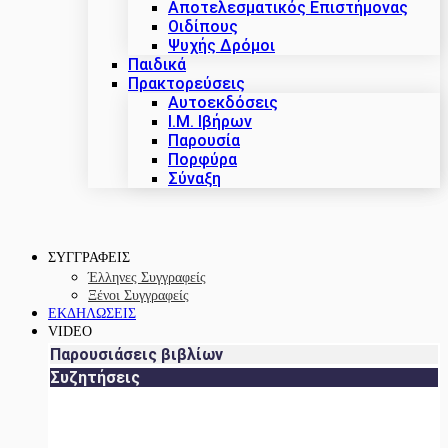
Αποτελεσματικός Επιστήμονας
Οιδίπους
Ψυχής Δρόμοι
Παιδικά
Πρακτoρεύσεις
Αυτοεκδόσεις
Ι.Μ. Ιβήρων
Παρουσία
Πορφύρα
Σύναξη
ΣΥΓΓΡΑΦΕΙΣ
Έλληνες Συγγραφείς
Ξένοι Συγγραφείς
ΕΚΔΗΛΩΣΕΙΣ
VIDEO
Παρουσιάσεις βιβλίων
Συζητήσεις