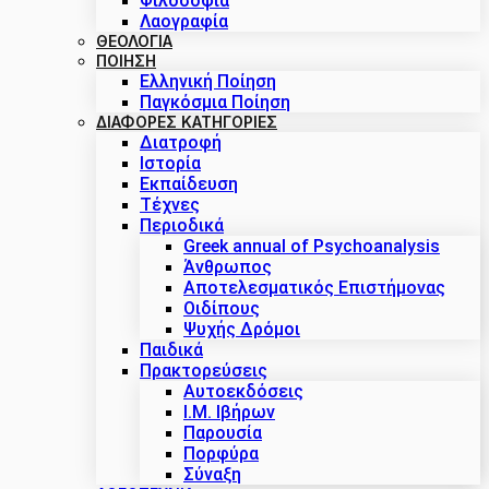
Φιλοσοφία
Λαογραφία
ΘΕΟΛΟΓΙΑ
ΠΟΙΗΣΗ
Ελληνική Ποίηση
Παγκόσμια Ποίηση
ΔΙΑΦΟΡΕΣ ΚΑΤΗΓΟΡΙΕΣ
Διατροφή
Ιστορία
Εκπαίδευση
Τέχνες
Περιοδικά
Greek annual of Psychoanalysis
Άνθρωπος
Αποτελεσματικός Επιστήμονας
Οιδίπους
Ψυχής Δρόμοι
Παιδικά
Πρακτoρεύσεις
Αυτοεκδόσεις
Ι.Μ. Ιβήρων
Παρουσία
Πορφύρα
Σύναξη