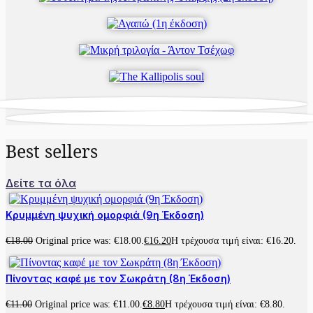
Best sellers
Δείτε τα όλα
Κρυμμένη ψυχική ομορφιά (9η Έκδοση)
€
18.00
Original price was: €18.00.
€
16.20
Η τρέχουσα τιμή είναι: €16.20.
Πίνοντας καφέ με τον Σωκράτη (8η Έκδοση)
€
11.00
Original price was: €11.00.
€
8.80
Η τρέχουσα τιμή είναι: €8.80.