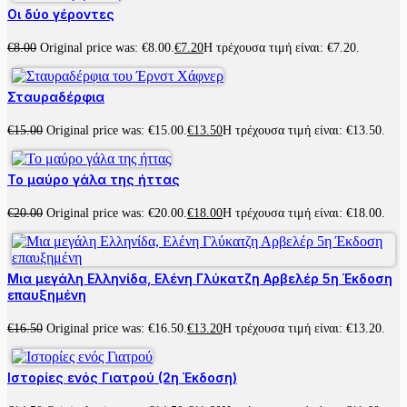
Οι δύο γέροντες
€
8.00
Original price was: €8.00.
€
7.20
Η τρέχουσα τιμή είναι: €7.20.
Σταυραδέρφια
€
15.00
Original price was: €15.00.
€
13.50
Η τρέχουσα τιμή είναι: €13.50.
Το μαύρο γάλα της ήττας
€
20.00
Original price was: €20.00.
€
18.00
Η τρέχουσα τιμή είναι: €18.00.
Μια μεγάλη Ελληνίδα, Ελένη Γλύκατζη Αρβελέρ 5η Έκδοση
επαυξημένη
€
16.50
Original price was: €16.50.
€
13.20
Η τρέχουσα τιμή είναι: €13.20.
Ιστορίες ενός Γιατρού (2η Έκδοση)