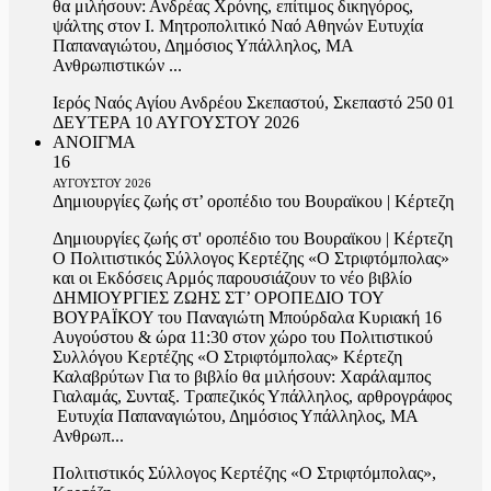
θα μιλήσουν: Ανδρέας Χρόνης, επίτιμος δικηγόρος,
ψάλτης στον Ι. Μητροπολιτικό Ναό Αθηνών Ευτυχία
Παπαναγιώτου, Δημόσιος Υπάλληλος, ΜΑ
Ανθρωπιστικών ...
Ιερός Ναός Αγίου Ανδρέου Σκεπαστού, Σκεπαστό 250 01
ΔΕΥΤΕΡΑ 10 ΑΥΓΟΥΣΤΟΥ 2026
ΑΝΟΙΓΜΑ
16
ΑΥΓΟΥΣΤΟΥ
2026
Δημιουργίες ζωής στ’ οροπέδιο του Βουραϊκου | Κέρτεζη
Δημιουργίες ζωής στ' οροπέδιο του Βουραϊκου | Κέρτεζη
Ο Πολιτιστικός Σύλλογος Κερτέζης «Ο Στριφτόμπολας»
και οι Εκδόσεις Αρμός παρουσιάζουν το νέο βιβλίο
ΔΗΜΙΟΥΡΓΙΕΣ ΖΩΗΣ ΣΤ’ ΟΡΟΠΕΔΙΟ ΤΟΥ
ΒΟΥΡΑΪΚΟΥ του Παναγιώτη Μπούρδαλα Κυριακή 16
Αυγούστου & ώρα 11:30 στον χώρο του Πολιτιστικού
Συλλόγου Κερτέζης «Ο Στριφτόμπολας» Κέρτεζη
Καλαβρύτων Για το βιβλίο θα μιλήσουν: Χαράλαμπος
Γιαλαμάς, Συνταξ. Τραπεζικός Υπάλληλος, αρθρογράφος
Ευτυχία Παπαναγιώτου, Δημόσιος Υπάλληλος, ΜΑ
Ανθρωπ...
Πολιτιστικός Σύλλογος Κερτέζης «Ο Στριφτόμπολας»,