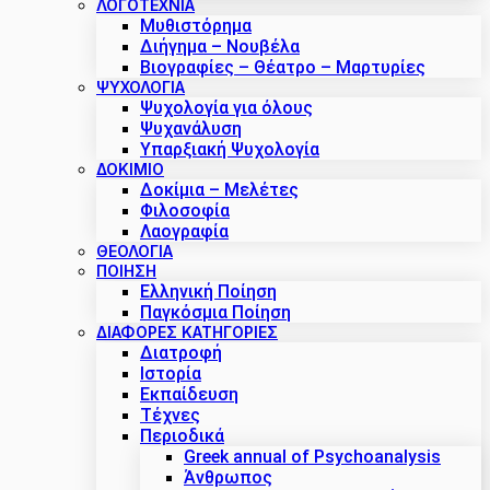
ΛΟΓΟΤΕΧΝΙΑ
Μυθιστόρημα
Διήγημα – Νουβέλα
Βιογραφίες – Θέατρο – Μαρτυρίες
ΨΥΧΟΛΟΓΙΑ
Ψυχολογία για όλους
Ψυχανάλυση
Υπαρξιακή Ψυχολογία
ΔΟΚΊΜΙΟ
Δοκίμια – Μελέτες
Φιλοσοφία
Λαογραφία
ΘΕΟΛΟΓΙΑ
ΠΟΙΗΣΗ
Ελληνική Ποίηση
Παγκόσμια Ποίηση
ΔΙΑΦΟΡΕΣ ΚΑΤΗΓΟΡΙΕΣ
Διατροφή
Ιστορία
Εκπαίδευση
Τέχνες
Περιοδικά
Greek annual of Psychoanalysis
Άνθρωπος