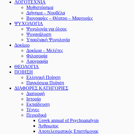
ΛΟΓΟΤΕΧΝΙΑ
Μυθιστόρημα
Διήγημα – Νουβέλα
Βιογραφίες – Θέατρο – Μαρτυρίες
ΨΥΧΟΛΟΓΙΑ
Ψυχολογία για όλους
Ψυχανάλυση
Υπαρξιακή Ψυχολογία
Δοκίμιο
Δοκίμια – Μελέτες
Φιλοσοφία
Λαογραφία
ΘΕΟΛΟΓΙΑ
ΠΟΙΗΣΗ
Ελληνική Ποίηση
Παγκόσμια Ποίηση
ΔΙΑΦΟΡΕΣ ΚΑΤΗΓΟΡΙΕΣ
Διατροφή
Ιστορία
Εκπαίδευση
Τέχνες
Περιοδικά
Greek annual of Psychoanalysis
Άνθρωπος
Αποτελεσματικός Επιστήμονας