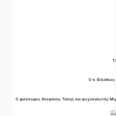
Τ
Ο π. Φιλόθεος
Ο φιλόσοφος Θεοφάνης Τάσης και ψυχαναλυτής Μιχάλ