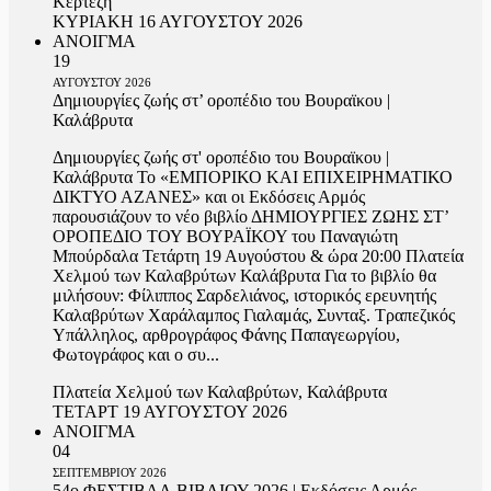
Κερτέζη
ΚΥΡΙΑΚΗ 16 ΑΥΓΟΥΣΤΟΥ 2026
ΑΝΟΙΓΜΑ
19
ΑΥΓΟΥΣΤΟΥ
2026
Δημιουργίες ζωής στ’ οροπέδιο του Βουραϊκου |
Καλάβρυτα
Δημιουργίες ζωής στ' οροπέδιο του Βουραϊκου |
Καλάβρυτα Το «ΕΜΠΟΡΙΚΟ ΚΑΙ ΕΠΙΧΕΙΡΗΜΑΤΙΚΟ
ΔΙΚΤΥΟ ΑΖΑΝΕΣ» και οι Εκδόσεις Αρμός
παρουσιάζουν το νέο βιβλίο ΔΗΜΙΟΥΡΓΙΕΣ ΖΩΗΣ ΣΤ’
ΟΡΟΠΕΔΙΟ ΤΟΥ ΒΟΥΡΑΪΚΟΥ του Παναγιώτη
Μπούρδαλα Τετάρτη 19 Αυγούστου & ώρα 20:00 Πλατεία
Χελμού των Καλαβρύτων Καλάβρυτα Για το βιβλίο θα
μιλήσουν: Φίλιππος Σαρδελιάνος, ιστορικός ερευνητής
Καλαβρύτων Χαράλαμπος Γιαλαμάς, Συνταξ. Τραπεζικός
Υπάλληλος, αρθρογράφος Φάνης Παπαγεωργίου,
Φωτογράφος και ο συ...
Πλατεία Χελμού των Καλαβρύτων, Καλάβρυτα
ΤΕΤΑΡΤ 19 ΑΥΓΟΥΣΤΟΥ 2026
ΑΝΟΙΓΜΑ
04
ΣΕΠΤΕΜΒΡΙΟΥ
2026
54ο ΦΕΣΤΙΒΑΛ ΒΙΒΛΙΟΥ 2026 | Εκδόσεις Αρμός