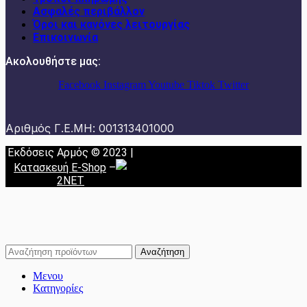
Ασφαλές περιβάλλον
Όροι και κανόνες λειτουργίας
Επικοινωνία
Ακολουθήστε μας:
Facebook
Instagram
Youtube
Tiktok
Twitter
Αριθμός Γ.Ε.ΜΗ: 001313401000
Εκδόσεις Αρμός © 2023 |
Κατασκευή E-Shop
–
2NET
Αναζήτηση
Μενου
Κατηγορίες