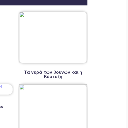
α
Τα νερά των βουνών και η
Κέρτεζη
ον