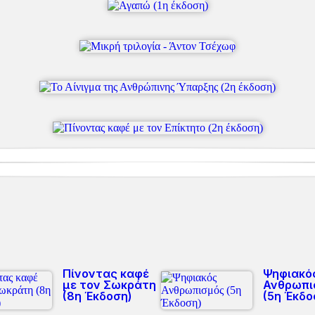
Πίνοντας καφέ
Ψηφιακό
με τον Σωκράτη
Ανθρωπι
(8η Έκδοση)
(5η Έκδο