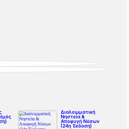
ς
Διαλειμματική
σμός
Νηστεία &
ση)
Αποφυγή Νόσων
(24η Έκδοση)