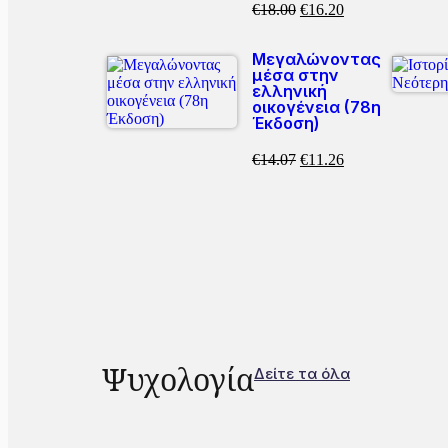
€
18.00
€
16.20
Μεγαλώνοντας
μέσα στην
ελληνική
οικογένεια (78η
Έκδοση)
€
14.07
€
11.26
Ψυχολογία
Δείτε τα όλα