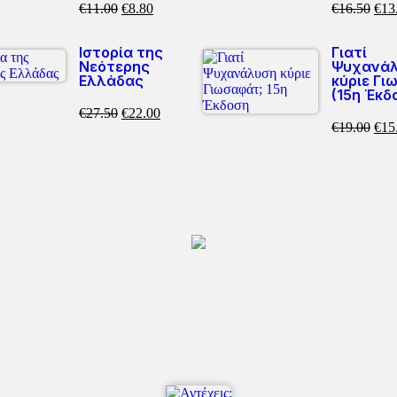
€
11.00
€
8.80
€
16.50
€
13
Ιστορία της
Γιατί
Νεότερης
Ψυχανάλ
Ελλάδας
κύριε Γι
(15η Έκδ
€
27.50
€
22.00
€
19.00
€
15