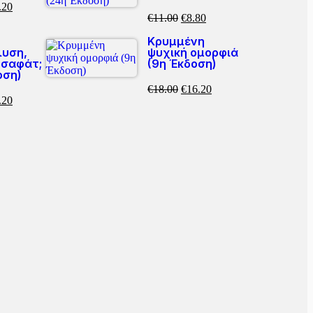
.20
€
11.00
€
8.80
Κρυμμένη
υση,
ψυχική ομορφιά
ωσαφάτ;
(9η Έκδοση)
οση)
€
18.00
€
16.20
.20