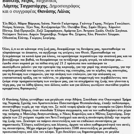
Βασίλης Μίχος
, Μηχανικός
Λάμπης Ταγματάρχης
, Δημοσιογράφος
και ο συγγραφέας
Θανάσης Λάλας
Έλι Βίζελ. Μάριο Βάργκας Λιόσα. Ναντίν Γκόρντιμερ. Γκύντερ Γκρας. Ντέρεκ Γουώλκοτ.
Ντόρις Λέσινγκ. Τζον Νας. Κενζαμπούρε Όε. Οκτάβιο Πας. Σιμόν Πέρες. Χάρολντ
Πίντερ. Ιλιά Πριγκοζίν. Ζοζέ Σαραμάγκου. Αμάρτια Σεν. Άντριου Σκάλι. Ουόλε Σογίνκα.
Ντέσμοντ Τούτου. Ααρών Τσιχανόβερ. Ντάριο Φο. Σέιμους Χίνι. Ρόουλντ Χόφμαν.
Οδυσσέας Ελύτης. Γιώργος Σεφέρης.
Όλοι, ό,τι κι αν κάνουμε στη ζωή μας, δοκιμάζουμε τις δυνάμεις μας, προσπαθούμε να
πλησιάσουμε το άπιαστο, να αγγίξουμε τις φτέρνες του Θεού. Προσπαθούμε να
ξεπεράσουμε τα κοινά όρια για όλους, να κρατήσουμε περισσότερο την αναπνοή μας και να
βουτήξουμε πιο βαθιά, να δοκιμάσουμε να πετάξουμε χωρίς φτερά, να κάνουμε μια…
έφοδο στον ουρανό με τα πόδια στη γη! 21 2 πρόσωπα που κατάφεραν το
ακατόρθωτο μιλούν: για την εμπειρία της κορυφής, για την χαρά της αναγνώρισης, για την
ουράνια μοναξιά του πρώτου, για το κόστος της επιτυχίας, για το κέρδος της αποτυχίας,
για τη δύναμη των επιρροών, για την ανάγκη των επιλογών, για την απόφαση ως
επαναστατική πράξη, για το ταλέντο, το χάρισμα, την συμμετοχή του περιβάλλοντος που
ζούμε στην πραγματοποίηση των ονείρων μας, για τα ατυχήματα της ζωής που γίνονται η
τύχη μας, για τα λάθη-ήλιους που άλλους καίνε και για άλλους φωτίζουν σκοτάδια γεμάτα
κρυμμένους θησαυρούς!
Ο Θανάσης Λάλας γεννήθηκε και μεγάλωσε στην Αθήνα. Σπούδασε στο Οικονομικό Τμήμα
της Νομικής Σχολής του Αριστοτελείου Πανεπιστήμιο Θεσσαλονίκης, έπαιξε ποδόσφαιρο,
συναντήθηκε νωρίς με την τύχη του. Σε πολύ νεαρή ηλικία είχε την ευκαιρία να ζήσει δίπλα
στον Στρατή Τσίρκα, έναν σπουδαίο Έλληνα συγγραφέα, και να τον καθοδηγήσει στο χώρο
της ποίησης ο Μανώλης Αναγνωστάκης, ο Νίκος Καρούζος και ο Μίλτος Σαχτούρης. Στην
ηλικία των 23 γνώρισε τυχαία τον Άντι Γουόρχολ και αυτή η συνάντηση άλλαξε την πορεία
της ζωής του. Ξεκίνησε να παίρνει συνεντεύξεις και να επιδιώκει συναντήσεις με
σημαντικούς Έλληνες καλλιτέχνες και λόγιους, άρχισε να κάνει καθημερινότητά του αυτές
τις συναντήσεις. Μέχρι σήμερα έχει δημοσιεύσει 3500 συνεντεύξεις με μοναδικές
προσωπικότητες από όλο τον κόσμο. Έχει δουλέψει ως δημοσιογράφος σε μεγάλα