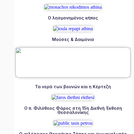
Ο λησμονημένος κήπος
Μούσες & Δαιμόνια
Τα νερά των βουνών και η Κέρτεζη
Ο π. Φιλόθεος Φάρος στη 15η Διεθνή Έκθεση
Θεσσαλονίκης
Ο φιλόσοφος Θεοφάνης Τάσης και ψυχαναλυτής