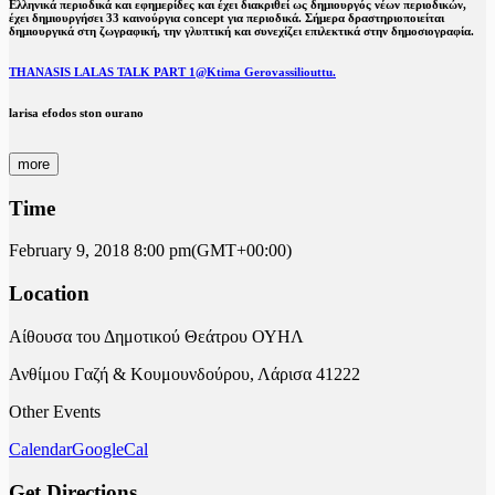
Ελληνικά περιοδικά και εφημερίδες και έχει διακριθεί ως δημιουργός νέων περιοδικών,
έχει δημιουργήσει 33 καινούργια concept για περιοδικά. Σήμερα δραστηριοποιείται
δημιουργικά στη ζωγραφική, την γλυπτική και συνεχίζει επιλεκτικά στην δημοσιογραφία.
THANASIS LALAS TALK PART 1@Ktima Gerovassiliouttu.
larisa efodos ston ourano
more
Time
February 9, 2018
8:00 pm
(GMT+00:00)
Location
Αίθουσα του Δημοτικού Θεάτρου ΟΥΗΛ
Ανθίμου Γαζή & Κουμουνδούρου, Λάρισα 41222
Other Events
Calendar
GoogleCal
Get Directions