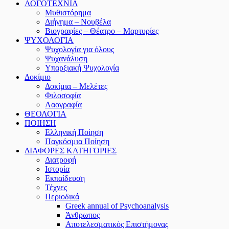
ΛΟΓΟΤΕΧΝΙΑ
Μυθιστόρημα
Διήγημα – Νουβέλα
Βιογραφίες – Θέατρο – Μαρτυρίες
ΨΥΧΟΛΟΓΙΑ
Ψυχολογία για όλους
Ψυχανάλυση
Υπαρξιακή Ψυχολογία
Δοκίμιο
Δοκίμια – Μελέτες
Φιλοσοφία
Λαογραφία
ΘΕΟΛΟΓΙΑ
ΠΟΙΗΣΗ
Ελληνική Ποίηση
Παγκόσμια Ποίηση
ΔΙΑΦΟΡΕΣ ΚΑΤΗΓΟΡΙΕΣ
Διατροφή
Ιστορία
Εκπαίδευση
Τέχνες
Περιοδικά
Greek annual of Psychoanalysis
Άνθρωπος
Αποτελεσματικός Επιστήμονας