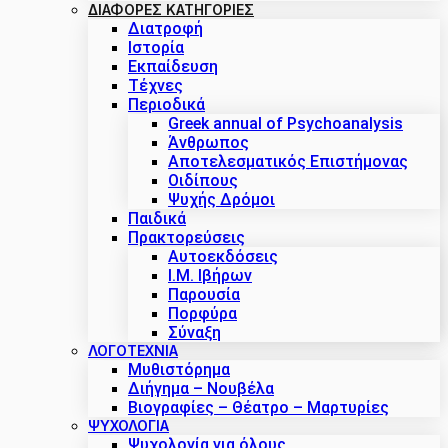
ΔΙΑΦΟΡΕΣ ΚΑΤΗΓΟΡΙΕΣ
Διατροφή
Ιστορία
Εκπαίδευση
Τέχνες
Περιοδικά
Greek annual of Psychoanalysis
Άνθρωπος
Αποτελεσματικός Επιστήμονας
Οιδίπους
Ψυχής Δρόμοι
Παιδικά
Πρακτoρεύσεις
Αυτοεκδόσεις
Ι.Μ. Ιβήρων
Παρουσία
Πορφύρα
Σύναξη
ΛΟΓΟΤΕΧΝΙΑ
Μυθιστόρημα
Διήγημα – Νουβέλα
Βιογραφίες – Θέατρο – Μαρτυρίες
ΨΥΧΟΛΟΓΙΑ
Ψυχολογία για όλους