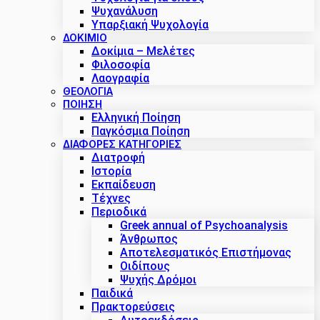
Ψυχανάλυση
Υπαρξιακή Ψυχολογία
ΔΟΚΊΜΙΟ
Δοκίμια – Μελέτες
Φιλοσοφία
Λαογραφία
ΘΕΟΛΟΓΙΑ
ΠΟΙΗΣΗ
Ελληνική Ποίηση
Παγκόσμια Ποίηση
ΔΙΑΦΟΡΕΣ ΚΑΤΗΓΟΡΙΕΣ
Διατροφή
Ιστορία
Εκπαίδευση
Τέχνες
Περιοδικά
Greek annual of Psychoanalysis
Άνθρωπος
Αποτελεσματικός Επιστήμονας
Οιδίπους
Ψυχής Δρόμοι
Παιδικά
Πρακτoρεύσεις