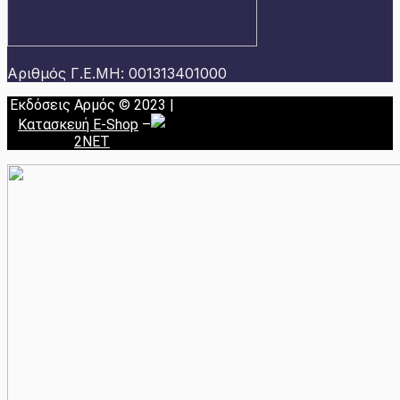
Αριθμός Γ.Ε.ΜΗ: 001313401000
Εκδόσεις Αρμός © 2023 |
Κατασκευή E-Shop
–
2NET