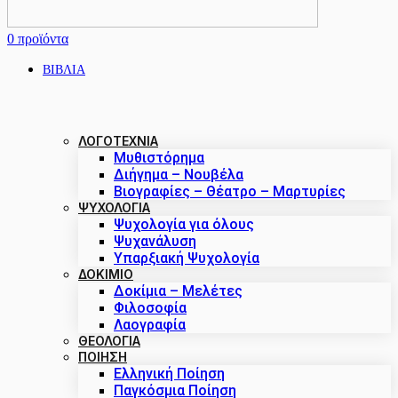
0
προϊόντα
ΒΙΒΛΙΑ
ΛΟΓΟΤΕΧΝΙΑ
Μυθιστόρημα
Διήγημα – Νουβέλα
Βιογραφίες – Θέατρο – Μαρτυρίες
ΨΥΧΟΛΟΓΙΑ
Ψυχολογία για όλους
Ψυχανάλυση
Υπαρξιακή Ψυχολογία
ΔΟΚΊΜΙΟ
Δοκίμια – Μελέτες
Φιλοσοφία
Λαογραφία
ΘΕΟΛΟΓΙΑ
ΠΟΙΗΣΗ
Ελληνική Ποίηση
Παγκόσμια Ποίηση