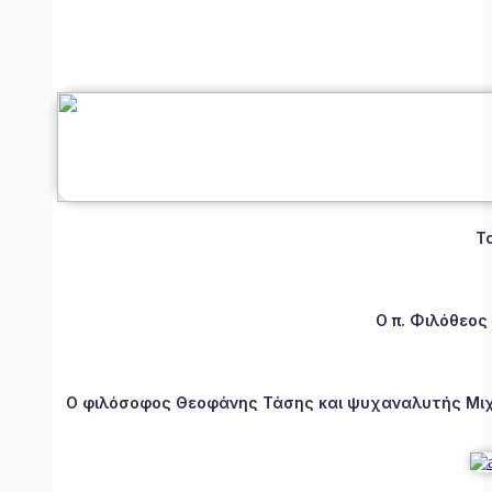
Τ
Ο π. Φιλόθεος
Ο φιλόσοφος Θεοφάνης Τάσης και ψυχαναλυτής Μιχάλ