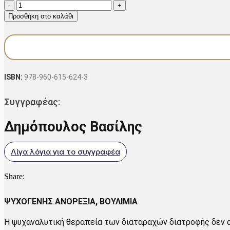
Η
was:
τιμή
ψυχαναλυτική
Προσθήκη στο καλάθι
κατανόηση
€12.00.
είναι:
των
€9.60.
διαταραχών
διατροφής
ποσότητα
ISBN:
978-960-615-624-3
Συγγραφέας:
Δημόπουλος Βασίλης
Λίγα λόγια για το συγγραφέα
Share:
ΨΥΧΟΓΕΝΗΣ ΑΝΟΡΕΞΙΑ, ΒΟΥΛΙΜΙΑ
Η ψυχαναλυτική θεραπεία των διαταραχών διατροφής δεν αφ