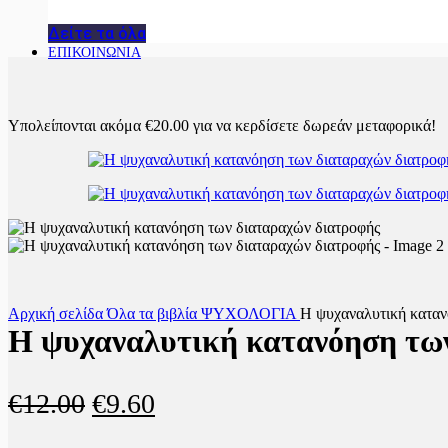
Δείτε τα όλα
ΕΠΙΚΟΙΝΩΝΙΑ
Υπολείπονται ακόμα
€
20.00
για να κερδίσετε δωρεάν μεταφορικά!
Αρχική σελίδα
Όλα τα βιβλία
ΨΥΧΟΛΟΓΙΑ
Η ψυχαναλυτική καταν
Η ψυχαναλυτική κατανόηση τω
Original
Η
€
12.00
€
9.60
price
τρέχουσα