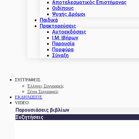
Αποτελεσματικός Επιστήμονας
Οιδίπους
Ψυχής Δρόμοι
Παιδικά
Πρακτoρεύσεις
Αυτοεκδόσεις
Ι.Μ. Ιβήρων
Παρουσία
Πορφύρα
Σύναξη
ΣΥΓΓΡΑΦΕΙΣ
Έλληνες Συγγραφείς
Ξένοι Συγγραφείς
ΕΚΔΗΛΩΣΕΙΣ
VIDEO
Παρουσιάσεις βιβλίων
Συζητήσεις