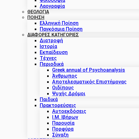
Φιλοσοφία
Λαογραφία
ΘΕΟΛΟΓΙΑ
ΠΟΙΗΣΗ
Ελληνική Ποίηση
Παγκόσμια Ποίηση
ΔΙΑΦΟΡΕΣ ΚΑΤΗΓΟΡΙΕΣ
Διατροφή
Ιστορία
Εκπαίδευση
Τέχνες
Περιοδικά
Greek annual of Psychoanalysis
Άνθρωπος
Αποτελεσματικός Επιστήμονας
Οιδίπους
Ψυχής Δρόμοι
Παιδικά
Πρακτoρεύσεις
Αυτοεκδόσεις
Ι.Μ. Ιβήρων
Παρουσία
Πορφύρα
Σύναξη