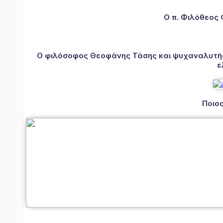
Ο π. Φιλόθεος
Ο φιλόσοφος Θεοφάνης Τάσης και ψυχαναλυτής 
ε
Ποιος