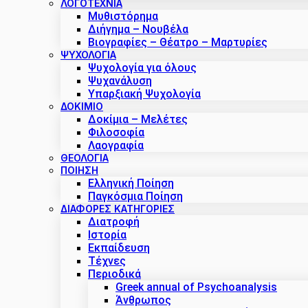
ΛΟΓΟΤΕΧΝΙΑ
Μυθιστόρημα
Διήγημα – Νουβέλα
Βιογραφίες – Θέατρο – Μαρτυρίες
ΨΥΧΟΛΟΓΙΑ
Ψυχολογία για όλους
Ψυχανάλυση
Υπαρξιακή Ψυχολογία
ΔΟΚΊΜΙΟ
Δοκίμια – Μελέτες
Φιλοσοφία
Λαογραφία
ΘΕΟΛΟΓΙΑ
ΠΟΙΗΣΗ
Ελληνική Ποίηση
Παγκόσμια Ποίηση
ΔΙΑΦΟΡΕΣ ΚΑΤΗΓΟΡΙΕΣ
Διατροφή
Ιστορία
Εκπαίδευση
Τέχνες
Περιοδικά
Greek annual of Psychoanalysis
Άνθρωπος