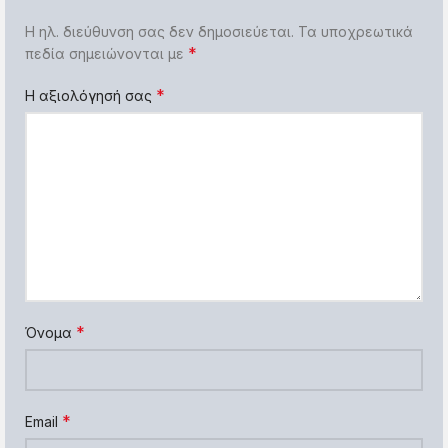
Η ηλ. διεύθυνση σας δεν δημοσιεύεται.
Τα υποχρεωτικά
*
πεδία σημειώνονται με
*
Η αξιολόγησή σας
*
Όνομα
*
Email