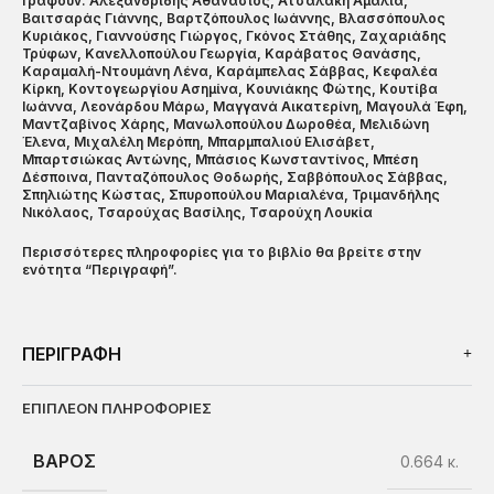
Γράφουν:
Αλεξανδρίδης Αθανάσιος, Ατσαλάκη Αμαλία,
Βαιτσαράς Γιάννης, Βαρτζόπουλος Ιωάννης, Βλασσόπουλος
Κυριάκος, Γιαννούσης Γιώργος, Γκόνος Στάθης, Ζαχαριάδης
Τρύφων, Κανελλοπούλου Γεωργία, Καράβατος Θανάσης,
Καραμαλή-Ντουμάνη Λένα, Καράμπελας Σάββας, Κεφαλέα
Κίρκη, Κοντογεωργίου Ασημίνα, Κουνιάκης Φώτης, Κουτίβα
Ιωάννα, Λεονάρδου Μάρω, Μαγγανά Αικατερίνη, Μαγουλά Έφη,
Μαντζαβίνος Χάρης, Μανωλοπούλου Δωροθέα, Μελιδώνη
Έλενα, Μιχαλέλη Μερόπη, Μπαρμπαλιού Ελισάβετ,
Μπαρτσιώκας Αντώνης, Μπάσιος Κωνσταντίνος, Μπέση
Δέσποινα, Πανταζόπουλος Θοδωρής, Σαββόπουλος Σάββας,
Σπηλιώτης Κώστας, Σπυροπούλου Μαριαλένα, Τριμανδήλης
Νικόλαος, Τσαρούχας Βασίλης, Τσαρούχη Λουκία
Περισσότερες πληροφορίες για το βιβλίο θα βρείτε στην
ενότητα “Περιγραφή”.
ΠΕΡΙΓΡΑΦΗ
ΕΠΙΠΛΈΟΝ ΠΛΗΡΟΦΟΡΊΕΣ
ΒΆΡΟΣ
0.664 κ.