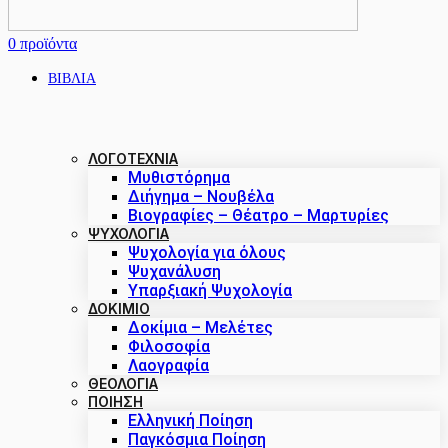
0
προϊόντα
ΒΙΒΛΙΑ
ΛΟΓΟΤΕΧΝΙΑ
Μυθιστόρημα
Διήγημα – Νουβέλα
Βιογραφίες – Θέατρο – Μαρτυρίες
ΨΥΧΟΛΟΓΙΑ
Ψυχολογία για όλους
Ψυχανάλυση
Υπαρξιακή Ψυχολογία
ΔΟΚΊΜΙΟ
Δοκίμια – Μελέτες
Φιλοσοφία
Λαογραφία
ΘΕΟΛΟΓΙΑ
ΠΟΙΗΣΗ
Ελληνική Ποίηση
Παγκόσμια Ποίηση