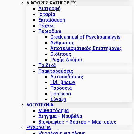
ΔΙΑΦΟΡΕΣ ΚΑΤΗΓΟΡΙΕΣ
Διατροφή
Ιστορία
Εκπαίδευση
Τέχνες
Περιοδικά
Greek annual of Psychoanalysis
Άνθρωπος
Αποτελεσματικός Επιστήμονας
Οιδίπους
Ψυχής Δρόμοι
Παιδικά
Πρακτoρεύσεις
Αυτοεκδόσεις
Ι.Μ. Ιβήρων
Παρουσία
Πορφύρα
Σύναξη
ΛΟΓΟΤΕΧΝΙΑ
Μυθιστόρημα
Διήγημα – Νουβέλα
Βιογραφίες – Θέατρο – Μαρτυρίες
ΨΥΧΟΛΟΓΙΑ
Ψυχολογία για όλους