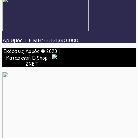
Αριθμός Γ.Ε.ΜΗ: 001313401000
Εκδόσεις Αρμός © 2023 |
Κατασκευή E-Shop
–
2NET