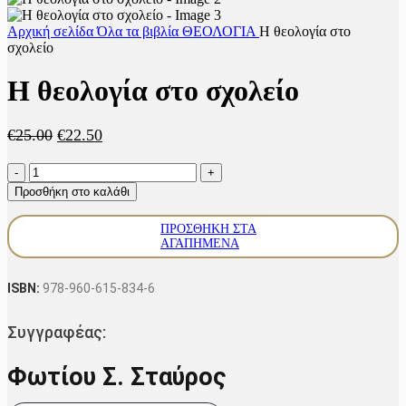
Αρχική σελίδα
Όλα τα βιβλία
ΘΕΟΛΟΓΙΑ
Η θεολογία στο
σχολείο
Η θεολογία στο σχολείο
Original
Η
€
25.00
€
22.50
price
τρέχουσα
Η
was:
τιμή
θεολογία
€25.00.
είναι:
Προσθήκη στο καλάθι
στο
€22.50.
σχολείο
ΠΡΟΣΘΉΚΗ ΣΤΑ
ποσότητα
ΑΓΑΠΗΜΈΝΑ
ISBN:
978-960-615-834-6
Συγγραφέας:
Φωτίου Σ. Σταύρος