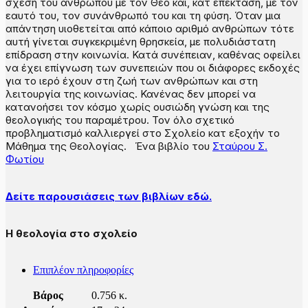
σχέση του ανθρώπου με τον Θεό και, κατ᾽ επέκταση, με τον
εαυτό του, τον συνάνθρωπό του και τη φύση. Όταν μια
απάντηση υιοθετείται από κάποιο αριθμό ανθρώπων τότε
αυτή γίνεται συγκεκριμένη θρησκεία, με πολυδιάστατη
επίδραση στην κοινωνία. Κατά συνέπειαν, καθένας οφείλει
να έχει επίγνωση των συνεπειών που οι διάφορες εκδοχές
για το ιερό έχουν στη ζωή των ανθρώπων και στη
λειτουργία της κοινωνίας. Κανένας δεν μπορεί να
κατανοήσει τον κόσμο χωρίς ουσιώδη γνώση και της
θεολογικής του παραμέτρου. Τον όλο σχετικό
προβληματισμό καλλιεργεί στο Σχολείο κατ᾽ εξοχήν το
Μάθημα της Θεολογίας. Ένα βιβλίο του
Σταύρου Σ.
Φωτίου
Δείτε παρουσιάσεις των βιβλίων εδώ.
Η θεολογία στο σχολείο
Επιπλέον πληροφορίες
Βάρος
0.756 κ.