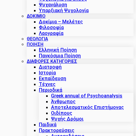
Ψυχανάλυση
Υπαρξιακή Ψυχολογία
ΔΟΚΊΜΙΟ
Δοκίμια – Μελέτες
Φιλοσοφία
Λαογραφία
ΘΕΟΛΟΓΙΑ
ΠΟΙΗΣΗ
Ελληνική Ποίηση
Παγκόσμια Ποίηση
ΔΙΑΦΟΡΕΣ ΚΑΤΗΓΟΡΙΕΣ
Διατροφή
Ιστορία
Εκπαίδευση
Τέχνες
Περιοδικά
Greek annual of Psychoanalysis
Άνθρωπος
Αποτελεσματικός Επιστήμονας
Οιδίπους
Ψυχής Δρόμοι
Παιδικά
Πρακτoρεύσεις