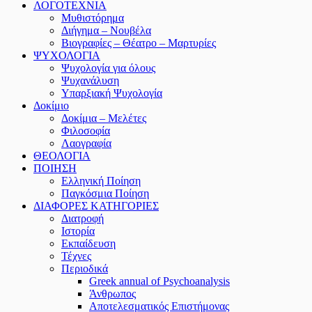
ΛΟΓΟΤΕΧΝΙΑ
Μυθιστόρημα
Διήγημα – Νουβέλα
Βιογραφίες – Θέατρο – Μαρτυρίες
ΨΥΧΟΛΟΓΙΑ
Ψυχολογία για όλους
Ψυχανάλυση
Υπαρξιακή Ψυχολογία
Δοκίμιο
Δοκίμια – Μελέτες
Φιλοσοφία
Λαογραφία
ΘΕΟΛΟΓΙΑ
ΠΟΙΗΣΗ
Ελληνική Ποίηση
Παγκόσμια Ποίηση
ΔΙΑΦΟΡΕΣ ΚΑΤΗΓΟΡΙΕΣ
Διατροφή
Ιστορία
Εκπαίδευση
Τέχνες
Περιοδικά
Greek annual of Psychoanalysis
Άνθρωπος
Αποτελεσματικός Επιστήμονας