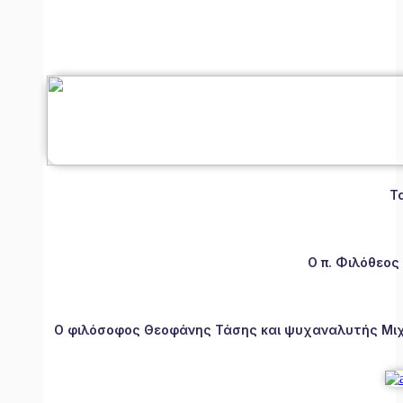
Τ
Ο π. Φιλόθεος
Ο φιλόσοφος Θεοφάνης Τάσης και ψυχαναλυτής Μιχάλ