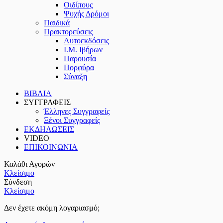
Οιδίπους
Ψυχής Δρόμοι
Παιδικά
Πρακτoρεύσεις
Αυτοεκδόσεις
Ι.Μ. Ιβήρων
Παρουσία
Πορφύρα
Σύναξη
ΒΙΒΛΙΑ
ΣΥΓΓΡΑΦΕΙΣ
Έλληνες Συγγραφείς
Ξένοι Συγγραφείς
ΕΚΔΗΛΩΣΕΙΣ
VIDEO
ΕΠΙΚΟΙΝΩΝΙΑ
Καλάθι Αγορών
Κλείσιμο
Σύνδεση
Κλείσιμο
Δεν έχετε ακόμη λογαριασμό;