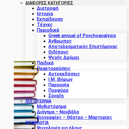
ΔΙΑΦΟΡΕΣ ΚΑΤΗΓΟΡΙΕΣ
Διατροφή
Ιστορία
Εκπαίδευση
Τέχνες
Περιοδικά
Greek annual of Psychoanalysis
Άνθρωπος
Αποτελεσματικός Επιστήμονας
Οιδίπους
Ψυχής Δρόμοι
Παιδικά
Πρακτoρεύσεις
Αυτοεκδόσεις
Ι.Μ. Ιβήρων
Παρουσία
Πορφύρα
Σύναξη
ΛΟΓΟΤΕΧΝΙΑ
Μυθιστόρημα
Διήγημα – Νουβέλα
Βιογραφίες – Θέατρο – Μαρτυρίες
ΨΥΧΟΛΟΓΙΑ
Ψυχολογία για όλους