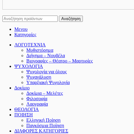
Αναζήτηση
Μενου
Κατηγορίες
ΛΟΓΟΤΕΧΝΙΑ
Μυθιστόρημα
Διήγημα – Νουβέλα
Βιογραφίες – Θέατρο – Μαρτυρίες
ΨΥΧΟΛΟΓΙΑ
Ψυχολογία για όλους
Ψυχανάλυση
Υπαρξιακή Ψυχολογία
Δοκίμιο
Δοκίμια – Μελέτες
Φιλοσοφία
Λαογραφία
ΘΕΟΛΟΓΙΑ
ΠΟΙΗΣΗ
Ελληνική Ποίηση
Παγκόσμια Ποίηση
ΔΙΑΦΟΡΕΣ ΚΑΤΗΓΟΡΙΕΣ