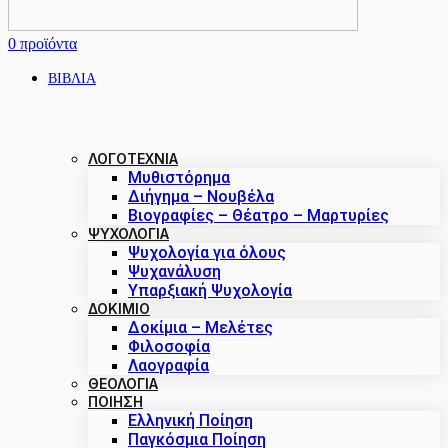
0
προϊόντα
ΒΙΒΛΙΑ
ΛΟΓΟΤΕΧΝΙΑ
Μυθιστόρημα
Διήγημα – Νουβέλα
Βιογραφίες – Θέατρο – Μαρτυρίες
ΨΥΧΟΛΟΓΙΑ
Ψυχολογία για όλους
Ψυχανάλυση
Υπαρξιακή Ψυχολογία
ΔΟΚΊΜΙΟ
Δοκίμια – Μελέτες
Φιλοσοφία
Λαογραφία
ΘΕΟΛΟΓΙΑ
ΠΟΙΗΣΗ
Ελληνική Ποίηση
Παγκόσμια Ποίηση