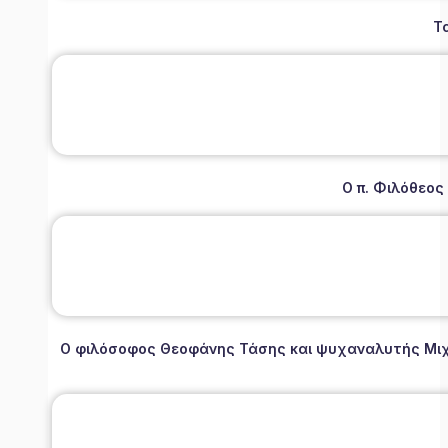
Τ
Ο π. Φιλόθεος
Ο φιλόσοφος Θεοφάνης Τάσης και ψυχαναλυτής Μιχάλ