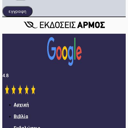
εγγραφη
4.8
Αρχική
Βιβλία