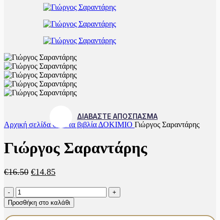
ΔΙΑΒΑΣΤΕ ΑΠΟΣΠΑΣΜΑ
Αρχική σελίδα
Όλα τα βιβλία
ΔΟΚΙΜΙΟ
Γιώργος Σαραντάρης
Γιώργος Σαραντάρης
Original
Η
€
16.50
€
14.85
price
τρέχουσα
Γιώργος
was:
τιμή
Σαραντάρης
€16.50.
είναι:
Προσθήκη στο καλάθι
ποσότητα
€14.85.