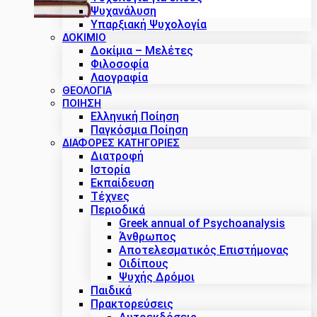
Ψυχανάλυση
Υπαρξιακή Ψυχολογία
ΔΟΚΊΜΙΟ
Δοκίμια – Μελέτες
Φιλοσοφία
Λαογραφία
ΘΕΟΛΟΓΙΑ
ΠΟΙΗΣΗ
Ελληνική Ποίηση
Παγκόσμια Ποίηση
ΔΙΑΦΟΡΕΣ ΚΑΤΗΓΟΡΙΕΣ
Διατροφή
Ιστορία
Εκπαίδευση
Τέχνες
Περιοδικά
Greek annual of Psychoanalysis
Άνθρωπος
Αποτελεσματικός Επιστήμονας
Οιδίπους
Ψυχής Δρόμοι
Παιδικά
Πρακτoρεύσεις