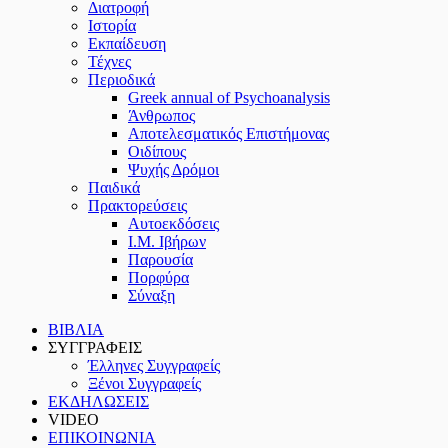
Διατροφή
Ιστορία
Εκπαίδευση
Τέχνες
Περιοδικά
Greek annual of Psychoanalysis
Άνθρωπος
Αποτελεσματικός Επιστήμονας
Οιδίπους
Ψυχής Δρόμοι
Παιδικά
Πρακτoρεύσεις
Αυτοεκδόσεις
Ι.Μ. Ιβήρων
Παρουσία
Πορφύρα
Σύναξη
ΒΙΒΛΙΑ
ΣΥΓΓΡΑΦΕΙΣ
Έλληνες Συγγραφείς
Ξένοι Συγγραφείς
ΕΚΔΗΛΩΣΕΙΣ
VIDEO
ΕΠΙΚΟΙΝΩΝΙΑ