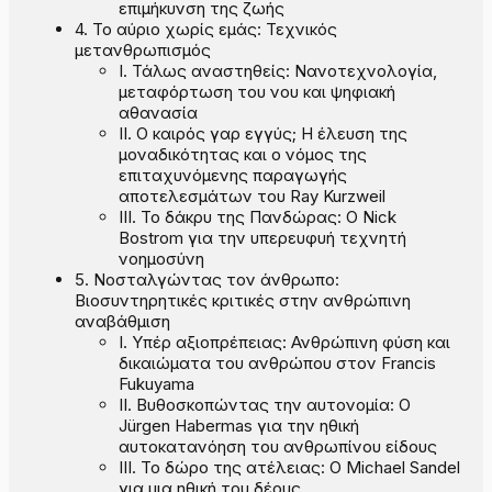
επιμήκυνση της ζωής
4. Το αύριο χωρίς εμάς: Τεχνικός
μετανθρωπισμός
I. Τάλως αναστηθείς: Νανοτεχνολογία,
μεταφόρτωση του νου και ψηφιακή
αθανασία
II. Ο καιρός γαρ εγγύς; Η έλευση της
μοναδικότητας και ο νόμος της
επιταχυνόμενης παραγωγής
αποτελεσμάτων του Ray Kurzweil
III. Το δάκρυ της Πανδώρας: Ο Nick
Bostrom για την υπερευφυή τεχνητή
νοημοσύνη
5. Νοσταλγώντας τον άνθρωπο:
Βιοσυντηρητικές κριτικές στην ανθρώπινη
αναβάθμιση
Ι. Υπέρ αξιοπρέπειας: Ανθρώπινη φύση και
δικαιώματα του ανθρώπου στον Francis
Fukuyama
ΙΙ. Βυθοσκοπώντας την αυτονομία: Ο
Jürgen Habermas για την ηθική
αυτοκατανόηση του ανθρωπίνου είδους
ΙΙΙ. Το δώρο της ατέλειας: Ο Michael Sandel
για μια ηθική του δέους