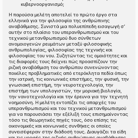
κυβερνοοργανισμό;
Η παρούσα μελέτη αποτελεί το πρώτο έργο στα
ελληνικά για την φιλοσοφία της ανθρώπινης
αναβάθμισης. Συνιστά μια πολυεπίπεδη εισαγωγή σ’
αυτήν στο πλαίσιο του υπερανθρωπισμού και του
τεχνικού μετανθρωπισμού δυο σύνθετων
ανομοιογενών ρευμάτων μεταξύ φιλοσοφικής
ανθρωπολογίας, φιλοσοφίας της τεχνικής και
φιλοσοφίας του νου. Συζητώντας τις ομοιότητες και
τις διαφορές τους δείχνει πώς προασπίζουν την
ριζική αναβάθμιση του ανθρώπου συνενώνοντας
ποικίλες προβληματικές από ετερόκλητα πεδία όπως
την ιατρική, τις κοινωνικές επιστήμες, την φυσική, την
γνωσιακή επιστήμη, την νευροτεχνολογία, την
επιστήμη των υπολογιστών, την μοριακή βιολογία,
την νανοτεχνολογία και την έρευνα για την τεχνητή
νοημοσύνη. Η μελέτη εντοπίζει τις απαρχές του
υπερανθρωπισμού και του τεχνικού μετανθρωπισμού
για να παρουσιάσει την εξέλιξή τους επισημαίνοντας
τόσο τις θεωρητικές πηγές τους, όσο επίσης τις
οικονομικές και κοινωνικές συνθήκες οι οποίες
συνεισέφεραν στην διάδοσή τους. Διαυγάζει τα είδη
και τις μορφές της ριζικής ανθρώπινης αναβάθμισης