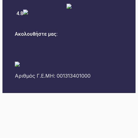
4.8
Ακολουθήστε μας:
Αριθμός Γ.Ε.ΜΗ: 001313401000
Εκδόσεις Αρμός © 2023 |
Κατασκευή E-Shop
–
2NET