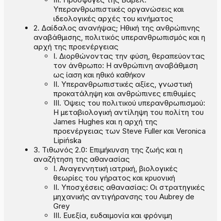
Υπερανθρωπιστικές οργανώσεις και
ιδεολογικές αρχές του κινήματος
2. Δαίδαλος ανανήψας; Ηθική της ανθρώπινης
αναβάθμισης, πολιτικός υπερανθρωπισμός και η
αρχή της προενέργειας
I. Διορθώνοντας την φύση, θεραπεύοντας
τον άνθρωπο: Η ανθρώπινη αναβάθμιση
ως ίαση και ηθικό καθήκον
II. Υπερανθρωπιστικές αξίες, γνωστική
προκατάληψη και ανθρώπινες επιθυμίες
III. Όψεις του πολιτικού υπερανθρωπισμού:
Η μεταβιολογική αντίληψη του πολίτη του
James Hughes και η αρχή της
προενέργειας των Steve Fuller και Veronica
Lipińska
3. Τιθωνός 2.0: Επιμήκυνση της ζωής και η
αναζήτηση της αθανασίας
Ι. Αναγεννητική ιατρική, βιολογικές
θεωρίες του γήρατος και κρυονική
ΙΙ. Υποσχέσεις αθανασίας: Οι στρατηγικές
μηχανικής αντιγήρανσης του Aubrey de
Grey
ΙΙΙ. Ευεξία, ευδαιμονία και φρόνιμη