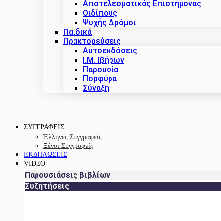
Αποτελεσματικός Επιστήμονας
Οιδίπους
Ψυχής Δρόμοι
Παιδικά
Πρακτoρεύσεις
Αυτοεκδόσεις
Ι.Μ. Ιβήρων
Παρουσία
Πορφύρα
Σύναξη
ΣΥΓΓΡΑΦΕΙΣ
Έλληνες Συγγραφείς
Ξένοι Συγγραφείς
ΕΚΔΗΛΩΣΕΙΣ
VIDEO
Παρουσιάσεις βιβλίων
Συζητήσεις