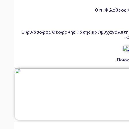
Ο π. Φιλόθεος
Ο φιλόσοφος Θεοφάνης Τάσης και ψυχαναλυτής 
ε
Ποιος