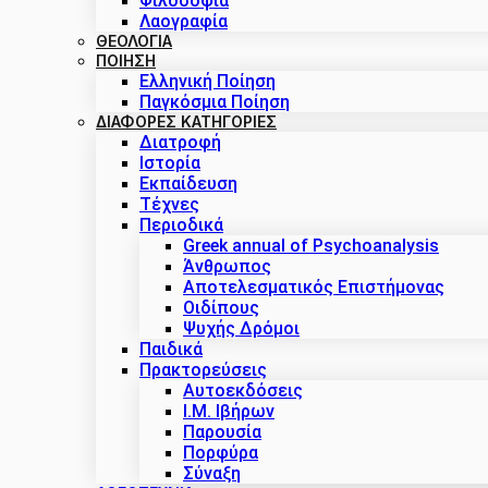
Φιλοσοφία
Λαογραφία
ΘΕΟΛΟΓΙΑ
ΠΟΙΗΣΗ
Ελληνική Ποίηση
Παγκόσμια Ποίηση
ΔΙΑΦΟΡΕΣ ΚΑΤΗΓΟΡΙΕΣ
Διατροφή
Ιστορία
Εκπαίδευση
Τέχνες
Περιοδικά
Greek annual of Psychoanalysis
Άνθρωπος
Αποτελεσματικός Επιστήμονας
Οιδίπους
Ψυχής Δρόμοι
Παιδικά
Πρακτoρεύσεις
Αυτοεκδόσεις
Ι.Μ. Ιβήρων
Παρουσία
Πορφύρα
Σύναξη