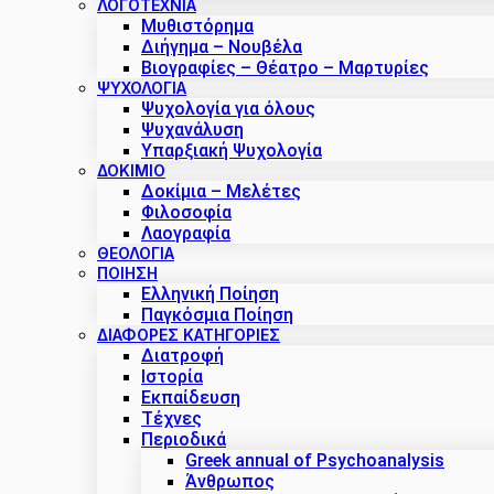
ΛΟΓΟΤΕΧΝΙΑ
Μυθιστόρημα
Διήγημα – Νουβέλα
Βιογραφίες – Θέατρο – Μαρτυρίες
ΨΥΧΟΛΟΓΙΑ
Ψυχολογία για όλους
Ψυχανάλυση
Υπαρξιακή Ψυχολογία
ΔΟΚΊΜΙΟ
Δοκίμια – Μελέτες
Φιλοσοφία
Λαογραφία
ΘΕΟΛΟΓΙΑ
ΠΟΙΗΣΗ
Ελληνική Ποίηση
Παγκόσμια Ποίηση
ΔΙΑΦΟΡΕΣ ΚΑΤΗΓΟΡΙΕΣ
Διατροφή
Ιστορία
Εκπαίδευση
Τέχνες
Περιοδικά
Greek annual of Psychoanalysis
Άνθρωπος