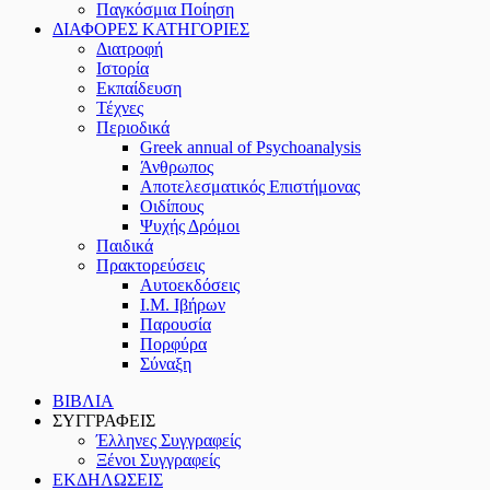
Παγκόσμια Ποίηση
ΔΙΑΦΟΡΕΣ ΚΑΤΗΓΟΡΙΕΣ
Διατροφή
Ιστορία
Εκπαίδευση
Τέχνες
Περιοδικά
Greek annual of Psychoanalysis
Άνθρωπος
Αποτελεσματικός Επιστήμονας
Οιδίπους
Ψυχής Δρόμοι
Παιδικά
Πρακτoρεύσεις
Αυτοεκδόσεις
Ι.Μ. Ιβήρων
Παρουσία
Πορφύρα
Σύναξη
ΒΙΒΛΙΑ
ΣΥΓΓΡΑΦΕΙΣ
Έλληνες Συγγραφείς
Ξένοι Συγγραφείς
ΕΚΔΗΛΩΣΕΙΣ