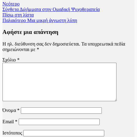
Νεότερο
Σύνθετα Διλήμματα στην Ομαδική Ψυχοθεραπεία
Πίσω στη λίστα
Παλαιότερο
Μια μικρή άγνωστη λύπη
Αφήστε μια απάντηση
Η ηλ. διεύθυνση σας δεν δημοσιεύεται.
Τα υποχρεωτικά πεδία
σημειώνονται με
*
Σχόλιο
*
Όνομα
*
Email
*
Ιστότοπος