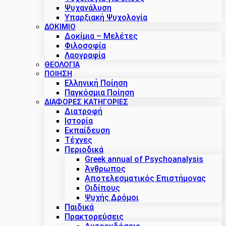
Ψυχανάλυση
Υπαρξιακή Ψυχολογία
ΔΟΚΊΜΙΟ
Δοκίμια – Μελέτες
Φιλοσοφία
Λαογραφία
ΘΕΟΛΟΓΙΑ
ΠΟΙΗΣΗ
Ελληνική Ποίηση
Παγκόσμια Ποίηση
ΔΙΑΦΟΡΕΣ ΚΑΤΗΓΟΡΙΕΣ
Διατροφή
Ιστορία
Εκπαίδευση
Τέχνες
Περιοδικά
Greek annual of Psychoanalysis
Άνθρωπος
Αποτελεσματικός Επιστήμονας
Οιδίπους
Ψυχής Δρόμοι
Παιδικά
Πρακτoρεύσεις