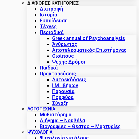
ΔΙΑΦΟΡΕΣ ΚΑΤΗΓΟΡΙΕΣ
Διατροφή
Ιστορία
Εκπαίδευση
Τέχνες
Περιοδικά
Greek annual of Psychoanalysis
Άνθρωπος
Αποτελεσματικός Επιστήμονας
Οιδίπους
Ψυχής Δρόμοι
Παιδικά
Πρακτoρεύσεις
Αυτοεκδόσεις
Ι.Μ. Ιβήρων
Παρουσία
Πορφύρα
Σύναξη
ΛΟΓΟΤΕΧΝΙΑ
Μυθιστόρημα
Διήγημα – Νουβέλα
Βιογραφίες – Θέατρο – Μαρτυρίες
ΨΥΧΟΛΟΓΙΑ
Ψυχολογία για όλους