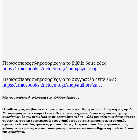
Περισσότερες πληροφορίες για το βιβλίο δείτε εδώ:
https://armosbooks.2netdemo.gr/shop/psychologi…
Περισσότερες πληροφορίες για το συγγραφέα δείτε εδώ:
https://armosbooks.2netdemo.gr/shop/authors/za…
Μια ψυχαναλυτική ανίχνευση των αλληλεπιδράσεων
Ο καθένας μας κουβαλάει την πρώτη του οικογένεια. Αυτή είναι η εσωτερική μας ομάδα.
Με σιγουριά, μια κι έχουμε εξοικειωθεί με τους ψυχικούς συναγελασμούς αυτής της
οικογένειας, θα την περιφέρουμε με ασυνείδητο τρόπο −αλλά και πολύ συνειδητά κάποιες
φορές− ως φυσική συμπεριφορά στους δημόσιους συγχρωτισμούς, στις εργασιακές
σχέσεις, αλλά και στις ερωτικές μας συναλλαγές. Ο τρόπος που συντροφεύουμε τους
φίλους, τους εραστές και τον εαυτό μας οργανώνεται ως συναισθηματική παιδεία σε αυτή
την οικογένεια.