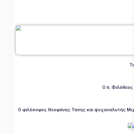
Τ
Ο π. Φιλόθεος
Ο φιλόσοφος Θεοφάνης Τάσης και ψυχαναλυτής Μιχάλ