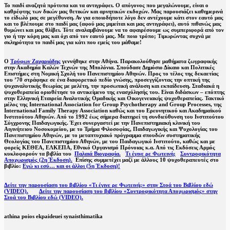
Το παιδί αναζητά πρότυπα και τα αντιγράφει. Ο απόγονος που μεγαλώνουμε, είναι ο
καθρέφτης των δικών μας θετικών και αρνητικών εκδοχών. Μας παρουσιάζει καθημερινά
το είδωλό μας σε μεγέθυνση. Αν για οποιοδήποτε λόγο δεν αντέχουμε κάτι στον εαυτό μας
και το βλέπουμε στο παιδί μας (αφού μας μιμείται και μας αντιγράφει), αυτό πιθανώς μας
θυμώνει και μας θλίβει. Τότε αναλαμβάνουμε να το αφαιρέσουμε ως συμπεριφορά από τον
γιο ή την κόρη μας και όχι από τον εαυτό μας. Με ποιο τρόπο; Τιμωρώντας συχνά με
σκληρότητα το παιδί μας για κάτι που εμείς του μάθαμε!
Ο
Τρύφων Ζαχαριάδης
γεννήθηκε στην Αθήνα. Παρακολούθησε μαθήματα ζωγραφικής
στην Ακαδημία Καλών Τεχνών της Μπολόνια. Σπούδασε Δημόσιο Δίκαιο και Πολιτικές
Επιστήμες στη Νομική Σχολή του Πανεπιστημίου Αθηνών. Προς το τέλος της δεκαετίας
του ’70 στράφηκε σε ένα διαφορετικό πεδίο γνώσης, προσεγγίζοντας την οπτική της
ψυχαναλυτικής θεωρίας με μελέτη, την προσωπική ανάλυση και εκπαίδευση. Σταδιακά η
ψυχοθεραπεία οριοθέτησε το αντικείμενο της ενασχόλησής του. Είναι διδάσκων – επόπτης
στην Ελληνική Εταιρεία Αναλυτικής Ομαδικής και Οικογενειακής ψυχοθεραπείας. Τακτικό
μέλος της International Association for Group Psychotherapy and Group Processes, της
International Family Therapy Association καθώς και του Ερευνητικού και Ακαδημαϊκού
Ινστιτούτου Αθηνών. Από το 1992 έως σήμερα διατηρεί τη συνδιεύθυνση του Ινστιτούτου
Σύγχρονης Παιδαγωγικής. Έχει συνεργαστεί με την Πανεπιστημιακή κλινική του
Αιγινήτειου Νοσοκομείου, με το Τμήμα Φιλοσοφίας, Παιδαγωγικής και Ψυχολογίας του
Πανεπιστημίου Αθηνών, με το μεταπτυχιακό πρόγραμμα σπουδών συστηματικής
Θεολογίας του Πανεπιστημίου Αθηνών, με του Παιδαγωγικό Ινστιτούτο, καθώς και με
φορείς ΚΕΘΕΑ, ΕΛΚΕΠΑ, Εθνικό Οργανισμό Πρόνοιας κ.α. Από τις Εκδόσεις Αρμός
κυκλοφορούν τα βιβλία του
Παλαιά Βιογραφία.
Τι έγινε ρε Φωτεινή;
Συντροφικότητα
Αποχωρισμός (2η Έκδοση).
Επίσης συμμετέχει μαζί με άλλους 10 ψυχοθεραπευτές στο
βιβλίο:
Εγώ κι εσύ… και οι άλλοι (5η Έκδοση)!
Δείτε την παρουσίαση του βιβλίου «Τι έγινε ρε Φωτεινή;» στην Στοά του Βιβλίου εδώ
(VIDEO).
Δείτε την παρουσίαση του βιβλίου «Συντροφικότητα Αποχωρισμός» στην
Στοά του Βιβλίου εδώ (VIDEO).
athina poios ekpaideuei synaisthimatika