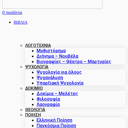
0
προϊόντα
ΒΙΒΛΙΑ
ΛΟΓΟΤΕΧΝΙΑ
Μυθιστόρημα
Διήγημα – Νουβέλα
Βιογραφίες – Θέατρο – Μαρτυρίες
ΨΥΧΟΛΟΓΙΑ
Ψυχολογία για όλους
Ψυχανάλυση
Υπαρξιακή Ψυχολογία
ΔΟΚΊΜΙΟ
Δοκίμια – Μελέτες
Φιλοσοφία
Λαογραφία
ΘΕΟΛΟΓΙΑ
ΠΟΙΗΣΗ
Ελληνική Ποίηση
Παγκόσμια Ποίηση