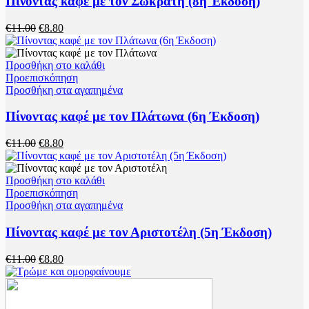
Πίνοντας καφέ με τον Σωκράτη (8η Έκδοση)
Original
Η
€
11.00
€
8.80
price
τρέχουσα
was:
τιμή
€11.00.
είναι:
Προσθήκη στο καλάθι
€8.80.
Προεπισκόπηση
Προσθήκη στα αγαπημένα
Πίνοντας καφέ με τον Πλάτωνα (6η Έκδοση)
Original
Η
€
11.00
€
8.80
price
τρέχουσα
was:
τιμή
€11.00.
είναι:
Προσθήκη στο καλάθι
€8.80.
Προεπισκόπηση
Προσθήκη στα αγαπημένα
Πίνοντας καφέ με τον Αριστοτέλη (5η Έκδοση)
Original
Η
€
11.00
€
8.80
price
τρέχουσα
was:
τιμή
€11.00.
είναι:
€8.80.