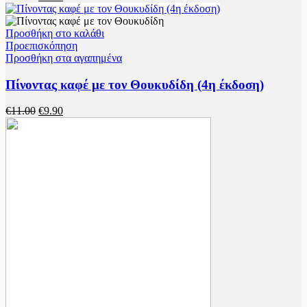
price
τρέχουσα
was:
τιμή
€12.17.
είναι:
Προσθήκη στο καλάθι
€9.74.
Προεπισκόπηση
Προσθήκη στα αγαπημένα
Πίνοντας καφέ με τον Θουκυδίδη (4η έκδοση)
Original
Η
€
11.00
€
9.90
price
τρέχουσα
was:
τιμή
€11.00.
είναι:
€9.90.