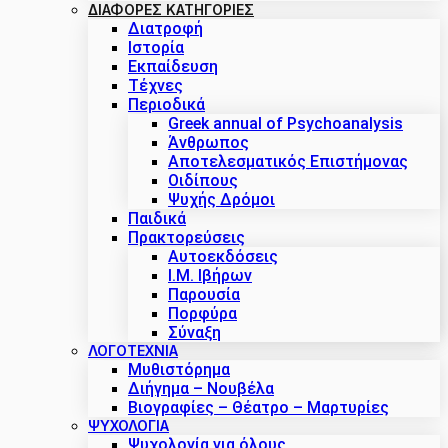
ΔΙΑΦΟΡΕΣ ΚΑΤΗΓΟΡΙΕΣ
Διατροφή
Ιστορία
Εκπαίδευση
Τέχνες
Περιοδικά
Greek annual of Psychoanalysis
Άνθρωπος
Αποτελεσματικός Επιστήμονας
Οιδίπους
Ψυχής Δρόμοι
Παιδικά
Πρακτoρεύσεις
Αυτοεκδόσεις
Ι.Μ. Ιβήρων
Παρουσία
Πορφύρα
Σύναξη
ΛΟΓΟΤΕΧΝΙΑ
Μυθιστόρημα
Διήγημα – Νουβέλα
Βιογραφίες – Θέατρο – Μαρτυρίες
ΨΥΧΟΛΟΓΙΑ
Ψυχολογία για όλους