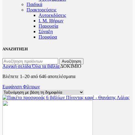
Παιδικά
Πρακτoρεύσεις
Αυτοεκδόσεις
Ι. Μ. Ιβήρων
Παρουσία
Σύναξη
Πορφύρα
ΑΝΑΖΗΤΗΣΗ
Αναζήτηση
Αρχική σελίδα
Όλα τα βιβλία
ΔΟΚΙΜΙΟ
Sorted
Βλέπετε 1–20 από 646 αποτελέσματα
by
Εμφάνιση Φίλτρων
popularity