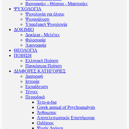
Βιογραφίες - Θέατρο - Μαρτυρίες
ΨΥΧΟΛΟΓΙΑ
Ψυχολογία για όλους
Ψυχανάλυση
Υπαρξιακή Ψυχολογία
ΔΟΚΙΜΙΟ
Δοκίμια - Μελέτες
Φιλοσοφία
Λαογραφία
ΘΕΟΛΟΓΙΑ
ΠΟΙΗΣΗ
Ελληνική Ποίηση
Παγκόσμια Ποίηση
ΔΙΑΦΟΡΕΣ ΚΑΤΗΓΟΡΙΕΣ
Διατροφή
Ιστορία
Εκπαίδευση
Τέχνες
Περιοδικά
Τετρ-α-δια
Greek annual of Psychoanalysis
Άνθρωπος
Αποτελεσματικός Επιστήμονας
Οιδίπους
Ψυχής Δρόμοι