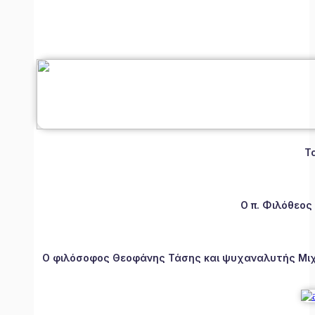
Τ
Ο π. Φιλόθεος
Ο φιλόσοφος Θεοφάνης Τάσης και ψυχαναλυτής Μιχάλ