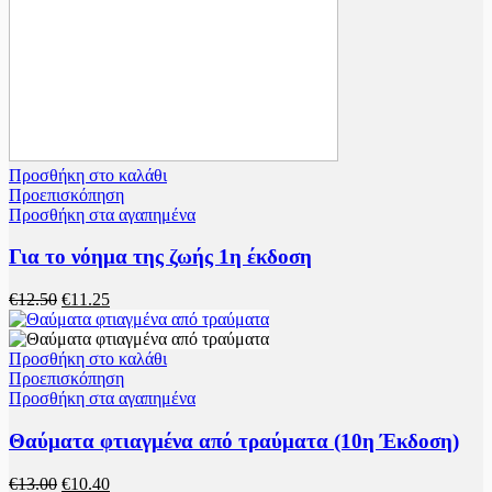
Προσθήκη στο καλάθι
Προεπισκόπηση
Προσθήκη στα αγαπημένα
Για το νόημα της ζωής 1η έκδοση
Original
Η
€
12.50
€
11.25
price
τρέχουσα
was:
τιμή
€12.50.
είναι:
Προσθήκη στο καλάθι
€11.25.
Προεπισκόπηση
Προσθήκη στα αγαπημένα
Θαύματα φτιαγμένα από τραύματα (10η Έκδοση)
Original
Η
€
13.00
€
10.40