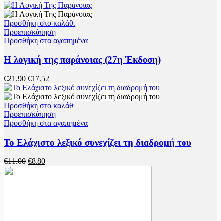
price
τρέχουσα
was:
τιμή
€13.00.
είναι:
Προσθήκη στο καλάθι
€10.40.
Προεπισκόπηση
Προσθήκη στα αγαπημένα
Η λογική της παράνοιας (27η Έκδοση)
Original
Η
€
21.90
€
17.52
price
τρέχουσα
was:
τιμή
€21.90.
είναι:
Προσθήκη στο καλάθι
€17.52.
Προεπισκόπηση
Προσθήκη στα αγαπημένα
Το Ελάχιστο λεξικό συνεχίζει τη διαδρομή του
Original
Η
€
11.00
€
8.80
price
τρέχουσα
was:
τιμή
€11.00.
είναι:
€8.80.