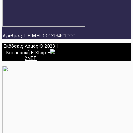
Αριθμός Γ.Ε.ΜΗ: 001313401000
Εκδόσεις Αρμός © 2023 |
Κατασκευή E-Shop
–
2NET