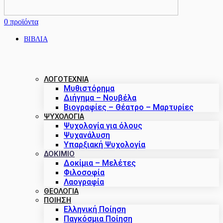
0
προϊόντα
ΒΙΒΛΙΑ
ΛΟΓΟΤΕΧΝΙΑ
Μυθιστόρημα
Διήγημα – Νουβέλα
Βιογραφίες – Θέατρο – Μαρτυρίες
ΨΥΧΟΛΟΓΙΑ
Ψυχολογία για όλους
Ψυχανάλυση
Υπαρξιακή Ψυχολογία
ΔΟΚΊΜΙΟ
Δοκίμια – Μελέτες
Φιλοσοφία
Λαογραφία
ΘΕΟΛΟΓΙΑ
ΠΟΙΗΣΗ
Ελληνική Ποίηση
Παγκόσμια Ποίηση