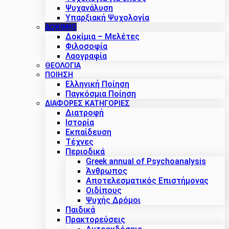
Ψυχανάλυση
Υπαρξιακή Ψυχολογία
ΔΟΚΊΜΙΟ
Δοκίμια – Μελέτες
Φιλοσοφία
Λαογραφία
ΘΕΟΛΟΓΙΑ
ΠΟΙΗΣΗ
Ελληνική Ποίηση
Παγκόσμια Ποίηση
ΔΙΑΦΟΡΕΣ ΚΑΤΗΓΟΡΙΕΣ
Διατροφή
Ιστορία
Εκπαίδευση
Τέχνες
Περιοδικά
Greek annual of Psychoanalysis
Άνθρωπος
Αποτελεσματικός Επιστήμονας
Οιδίπους
Ψυχής Δρόμοι
Παιδικά
Πρακτoρεύσεις