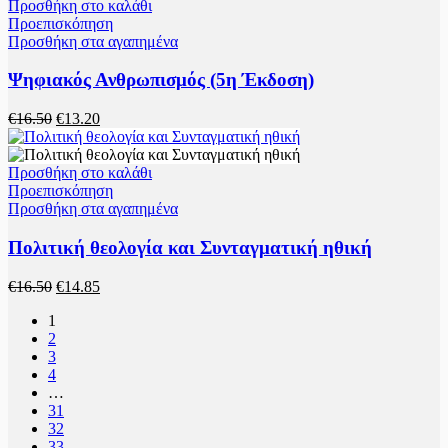
Προσθήκη στο καλάθι
Προεπισκόπηση
Προσθήκη στα αγαπημένα
Ψηφιακός Ανθρωπισμός (5η Έκδοση)
Original
Η
€
16.50
€
13.20
price
τρέχουσα
was:
τιμή
€16.50.
είναι:
Προσθήκη στο καλάθι
€13.20.
Προεπισκόπηση
Προσθήκη στα αγαπημένα
Πολιτική θεολογία και Συνταγματική ηθική
Original
Η
€
16.50
€
14.85
price
τρέχουσα
1
was:
τιμή
2
€16.50.
είναι:
3
€14.85.
4
…
31
32
33