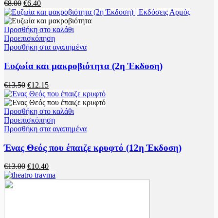
Original
Η
€
8.00
€
6.40
price
τρέχουσα
was:
τιμή
€8.00.
είναι:
Προσθήκη στο καλάθι
€6.40.
Προεπισκόπηση
Προσθήκη στα αγαπημένα
Ευζωία και μακροβιότητα (2η Έκδοση)
Original
Η
€
13.50
€
12.15
price
τρέχουσα
was:
τιμή
€13.50.
είναι:
Προσθήκη στο καλάθι
€12.15.
Προεπισκόπηση
Προσθήκη στα αγαπημένα
Ένας Θεός που έπαιζε κρυφτό (12η Έκδοση)
Original
Η
€
13.00
€
10.40
price
τρέχουσα
was:
τιμή
€13.00.
είναι:
€10.40.