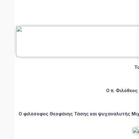
Τ
Ο π. Φιλόθεος
Ο φιλόσοφος Θεοφάνης Τάσης και ψυχαναλυτής Μιχάλ