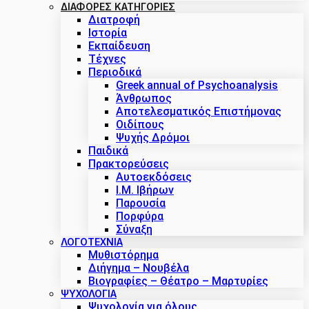
ΔΙΑΦΟΡΕΣ ΚΑΤΗΓΟΡΙΕΣ
Διατροφή
Ιστορία
Εκπαίδευση
Τέχνες
Περιοδικά
Greek annual of Psychoanalysis
Άνθρωπος
Αποτελεσματικός Επιστήμονας
Οιδίπους
Ψυχής Δρόμοι
Παιδικά
Πρακτoρεύσεις
Αυτοεκδόσεις
Ι.Μ. Ιβήρων
Παρουσία
Πορφύρα
Σύναξη
ΛΟΓΟΤΕΧΝΙΑ
Μυθιστόρημα
Διήγημα – Νουβέλα
Βιογραφίες – Θέατρο – Μαρτυρίες
ΨΥΧΟΛΟΓΙΑ
Ψυχολογία για όλους