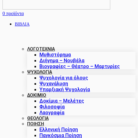
0
προϊόντα
ΒΙΒΛΙΑ
ΛΟΓΟΤΕΧΝΙΑ
Μυθιστόρημα
Διήγημα – Νουβέλα
Βιογραφίες – Θέατρο – Μαρτυρίες
ΨΥΧΟΛΟΓΙΑ
Ψυχολογία για όλους
Ψυχανάλυση
Υπαρξιακή Ψυχολογία
ΔΟΚΊΜΙΟ
Δοκίμια – Μελέτες
Φιλοσοφία
Λαογραφία
ΘΕΟΛΟΓΙΑ
ΠΟΙΗΣΗ
Ελληνική Ποίηση
Παγκόσμια Ποίηση