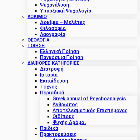
Ψυχανάλυση
Υπαρξιακή Ψυχολογία
ΔΟΚΊΜΙΟ
Δοκίμια – Μελέτες
Φιλοσοφία
Λαογραφία
ΘΕΟΛΟΓΙΑ
ΠΟΙΗΣΗ
Ελληνική Ποίηση
Παγκόσμια Ποίηση
ΔΙΑΦΟΡΕΣ ΚΑΤΗΓΟΡΙΕΣ
Διατροφή
Ιστορία
Εκπαίδευση
Τέχνες
Περιοδικά
Greek annual of Psychoanalysis
Άνθρωπος
Αποτελεσματικός Επιστήμονας
Οιδίπους
Ψυχής Δρόμοι
Παιδικά
Πρακτoρεύσεις