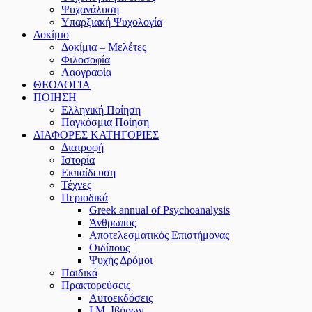
Ψυχανάλυση
Υπαρξιακή Ψυχολογία
Δοκίμιο
Δοκίμια – Μελέτες
Φιλοσοφία
Λαογραφία
ΘΕΟΛΟΓΙΑ
ΠΟΙΗΣΗ
Ελληνική Ποίηση
Παγκόσμια Ποίηση
ΔΙΑΦΟΡΕΣ ΚΑΤΗΓΟΡΙΕΣ
Διατροφή
Ιστορία
Εκπαίδευση
Τέχνες
Περιοδικά
Greek annual of Psychoanalysis
Άνθρωπος
Αποτελεσματικός Επιστήμονας
Οιδίπους
Ψυχής Δρόμοι
Παιδικά
Πρακτoρεύσεις
Αυτοεκδόσεις
Ι.Μ. Ιβήρων