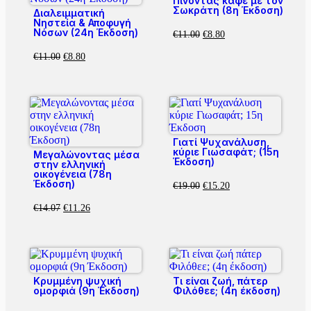
Πίνοντας καφέ με τον
Σωκράτη (8η Έκδοση)
Διαλειμματική
Νηστεία & Αποφυγή
Νόσων (24η Έκδοση)
€
11.00
€
8.80
€
11.00
€
8.80
Γιατί Ψυχανάλυση,
κύριε Γιωσαφάτ; (15η
Μεγαλώνοντας μέσα
Έκδοση)
στην ελληνική
οικογένεια (78η
Έκδοση)
€
19.00
€
15.20
€
14.07
€
11.26
Κρυμμένη ψυχική
Τι είναι ζωή, πάτερ
ομορφιά (9η Έκδοση)
Φιλόθεε; (4η έκδοση)