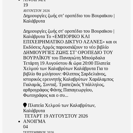
19
ΑΥΓΟΥΣΤΟΥ
2026
Δημιουργίες ζωής στ’ οροπέδιο του Βουραϊκου |
Καλάβρυτα
Δημιουργίες ζωής στ' οροπέδιο του Βουραϊκου |
Καλάβρυτα Το «ΕΜΠΟΡΙΚΟ ΚΑΙ
ΕΠΙΧΕΙΡΗΜΑΤΙΚΟ ΔΙΚΤΥΟ ΑΖΑΝΕΣ» και οι
Εκδόσεις Αρμός παρουσιάζουν το νέο βιβλίο
ΔΗΜΙΟΥΡΓΙΕΣ ΖΩΗΣ ΣΤ’ ΟΡΟΠΕΔΙΟ ΤΟΥ
ΒΟΥΡΑΪΚΟΥ του Παναγιώτη Μπούρδαλα
Τετάρτη 19 Αυγούστου & ώρα 20:00 Πλατεία
Χελμού των Καλαβρύτων Καλάβρυτα Για το
βιβλίο θα μιλήσουν: Φίλιππος Σαρδελιάνος,
ιστορικός ερευνητής Καλαβρύτων Χαράλαμπος
Γιαλαμάς, Συνταξ. Τραπεζικός Υπάλληλος,
αρθρογράφος Φάνης Παπαγεωργίου,
Φωτογράφος και ο συ...
Πλατεία Χελμού των Καλαβρύτων,
Καλάβρυτα
ΤΕΤΑΡΤ 19 ΑΥΓΟΥΣΤΟΥ 2026
ΑΝΟΙΓΜΑ
04
ΣΕΠΤΕΜΒΡΙΟΥ
2026