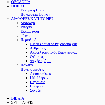
ΘΕΟΛΟΓΙΑ
ΠΟΙΗΣΗ
Ελληνική Ποίηση
Παγκόσμια Ποίηση
ΔΙΑΦΟΡΕΣ ΚΑΤΗΓΟΡΙΕΣ
Διατροφή
Ιστορία
Εκπαίδευση
Τέχνες
Περιοδικά
Greek annual of Psychoanalysis
Άνθρωπος
Αποτελεσματικός Επιστήμονας
Οιδίπους
Ψυχής Δρόμοι
Παιδικά
Πρακτoρεύσεις
Αυτοεκδόσεις
Ι.Μ. Ιβήρων
Παρουσία
Πορφύρα
Σύναξη
ΒΙΒΛΙΑ
ΣΥΓΓΡΑΦΕΙΣ