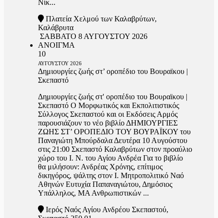
Νίκ...
Πλατεία Χελμού των Καλαβρύτων,
Καλάβρυτα
ΣΑΒΒΑΤΟ 8 ΑΥΓΟΥΣΤΟΥ 2026
ΑΝΟΙΓΜΑ
10
ΑΥΓΟΥΣΤΟΥ
2026
Δημιουργίες ζωής στ’ οροπέδιο του Βουραϊκου |
Σκεπαστό
Δημιουργίες ζωής στ' οροπέδιο του Βουραϊκου |
Σκεπαστό Ο Μορφωτικός και Εκπολιτιστικός
Σύλλογος Σκεπαστού και οι Εκδόσεις Αρμός
παρουσιάζουν το νέο βιβλίο ΔΗΜΙΟΥΡΓΙΕΣ
ΖΩΗΣ ΣΤ’ ΟΡΟΠΕΔΙΟ ΤΟΥ ΒΟΥΡΑΪΚΟΥ του
Παναγιώτη Μπούρδαλα Δευτέρα 10 Αυγούστου
στις 21:00 Σκεπαστό Καλαβρύτων στον προαύλιο
χώρο του Ι. Ν. του Αγίου Ανδρέα Για το βιβλίο
θα μιλήσουν: Ανδρέας Χρόνης, επίτιμος
δικηγόρος, ψάλτης στον Ι. Μητροπολιτικό Ναό
Αθηνών Ευτυχία Παπαναγιώτου, Δημόσιος
Υπάλληλος, ΜΑ Ανθρωπιστικών ...
Ιερός Ναός Αγίου Ανδρέου Σκεπαστού,