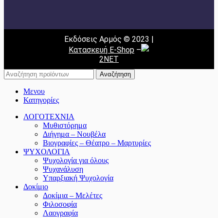
Εκδόσεις Αρμός © 2023 |
Κατασκευή E-Shop
–
2NET
Αναζήτηση
Μενου
Κατηγορίες
ΛΟΓΟΤΕΧΝΙΑ
Μυθιστόρημα
Διήγημα – Νουβέλα
Βιογραφίες – Θέατρο – Μαρτυρίες
ΨΥΧΟΛΟΓΙΑ
Ψυχολογία για όλους
Ψυχανάλυση
Υπαρξιακή Ψυχολογία
Δοκίμιο
Δοκίμια – Μελέτες
Φιλοσοφία
Λαογραφία