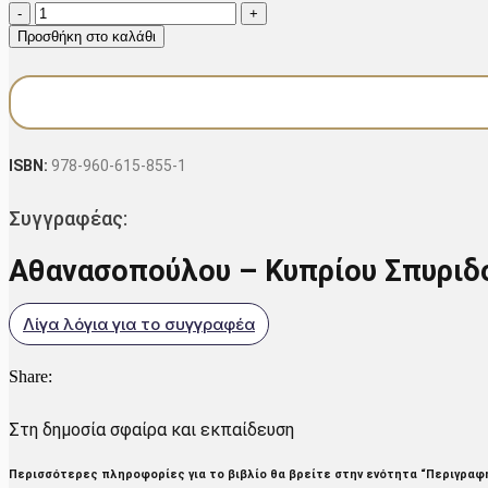
Πολιτική
was:
τιμή
θεολογία,
Προσθήκη στο καλάθι
λογοτεχνία
€24.50.
είναι:
και
€22.05.
έμφυλες
ταυτότητες
ποσότητα
ISBN:
978-960-615-855-1
Συγγραφέας:
Αθανασοπούλου – Κυπρίου Σπυριδ
Λίγα λόγια για το συγγραφέα
Share:
Στη δημοσία σφαίρα και εκπαίδευση
Περισσότερες πληροφορίες για το βιβλίο θα βρείτε στην ενότητα “Περιγραφή