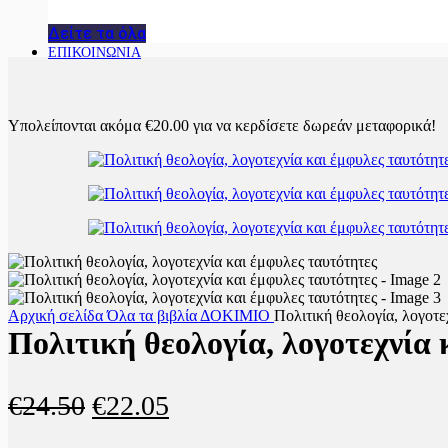
Δείτε τα όλα
ΕΠΙΚΟΙΝΩΝΙΑ
Υπολείπονται ακόμα
€
20.00
για να κερδίσετε δωρεάν μεταφορικά!
Αρχική σελίδα
Όλα τα βιβλία
ΔΟΚΙΜΙΟ
Πολιτική θεολογία, λογοτε
Πολιτική θεολογία, λογοτεχνία 
Original
Η
€
24.50
€
22.05
price
τρέχουσα