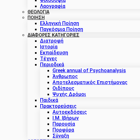
Φιλοσοφία
Λαογραφία
ΘΕΟΛΟΓΙΑ
ΠΟΙΗΣΗ
Ελληνική Ποίηση
Παγκόσμια Ποίηση
ΔΙΑΦΟΡΕΣ ΚΑΤΗΓΟΡΙΕΣ
Διατροφή
Ιστορία
Εκπαίδευση
Τέχνες
Περιοδικά
Greek annual of Psychoanalysis
Άνθρωπος
Αποτελεσματικός Επιστήμονας
Οιδίπους
Ψυχής Δρόμοι
Παιδικά
Πρακτoρεύσεις
Αυτοεκδόσεις
Ι.Μ. Ιβήρων
Παρουσία
Πορφύρα
Σύναξη