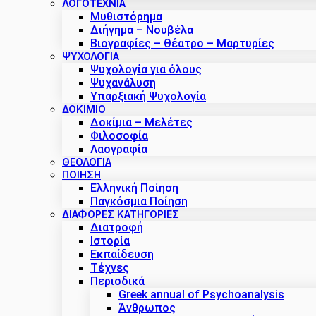
ΛΟΓΟΤΕΧΝΙΑ
Μυθιστόρημα
Διήγημα – Νουβέλα
Βιογραφίες – Θέατρο – Μαρτυρίες
ΨΥΧΟΛΟΓΙΑ
Ψυχολογία για όλους
Ψυχανάλυση
Υπαρξιακή Ψυχολογία
ΔΟΚΊΜΙΟ
Δοκίμια – Μελέτες
Φιλοσοφία
Λαογραφία
ΘΕΟΛΟΓΙΑ
ΠΟΙΗΣΗ
Ελληνική Ποίηση
Παγκόσμια Ποίηση
ΔΙΑΦΟΡΕΣ ΚΑΤΗΓΟΡΙΕΣ
Διατροφή
Ιστορία
Εκπαίδευση
Τέχνες
Περιοδικά
Greek annual of Psychoanalysis
Άνθρωπος