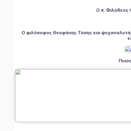
Ο π. Φιλόθεος
Ο φιλόσοφος Θεοφάνης Τάσης και ψυχαναλυτής 
ε
Ποιος