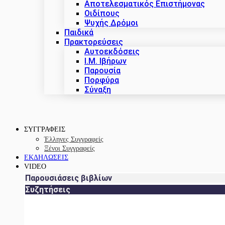
Αποτελεσματικός Επιστήμονας
Οιδίπους
Ψυχής Δρόμοι
Παιδικά
Πρακτoρεύσεις
Αυτοεκδόσεις
Ι.Μ. Ιβήρων
Παρουσία
Πορφύρα
Σύναξη
ΣΥΓΓΡΑΦΕΙΣ
Έλληνες Συγγραφείς
Ξένοι Συγγραφείς
ΕΚΔΗΛΩΣΕΙΣ
VIDEO
Παρουσιάσεις βιβλίων
Συζητήσεις