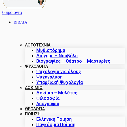
0
προϊόντα
ΒΙΒΛΙΑ
ΛΟΓΟΤΕΧΝΙΑ
Μυθιστόρημα
Διήγημα – Νουβέλα
Βιογραφίες – Θέατρο – Μαρτυρίες
ΨΥΧΟΛΟΓΙΑ
Ψυχολογία για όλους
Ψυχανάλυση
Υπαρξιακή Ψυχολογία
ΔΟΚΊΜΙΟ
Δοκίμια – Μελέτες
Φιλοσοφία
Λαογραφία
ΘΕΟΛΟΓΙΑ
ΠΟΙΗΣΗ
Ελληνική Ποίηση
Παγκόσμια Ποίηση