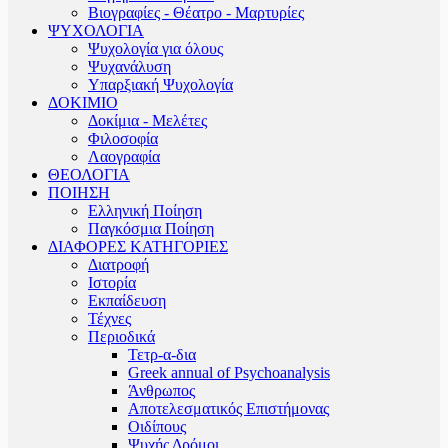
Βιογραφίες - Θέατρο - Μαρτυρίες
ΨΥΧΟΛΟΓΙΑ
Ψυχολογία για όλους
Ψυχανάλυση
Υπαρξιακή Ψυχολογία
ΔΟΚΙΜΙΟ
Δοκίμια - Μελέτες
Φιλοσοφία
Λαογραφία
ΘΕΟΛΟΓΙΑ
ΠΟΙΗΣΗ
Ελληνική Ποίηση
Παγκόσμια Ποίηση
ΔΙΑΦΟΡΕΣ ΚΑΤΗΓΟΡΙΕΣ
Διατροφή
Ιστορία
Εκπαίδευση
Τέχνες
Περιοδικά
Τετρ-α-δια
Greek annual of Psychoanalysis
Άνθρωπος
Αποτελεσματικός Επιστήμονας
Οιδίπους
Ψυχής Δρόμοι