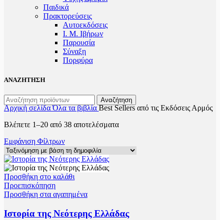
Παιδικά
Πρακτoρεύσεις
Αυτοεκδόσεις
Ι. Μ. Ιβήρων
Παρουσία
Σύναξη
Πορφύρα
ΑΝΑΖΗΤΗΣΗ
Αναζήτηση
Αρχική σελίδα
Όλα τα βιβλία
Best Sellers από τις Εκδόσεις Αρμός
Sorted
Βλέπετε 1–20 από 38 αποτελέσματα
by
Εμφάνιση Φίλτρων
popularity
Προσθήκη στο καλάθι
Προεπισκόπηση
Προσθήκη στα αγαπημένα
Ιστορία της Νεότερης Ελλάδας