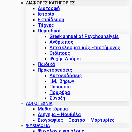
ΔΙΑΦΟΡΕΣ ΚΑΤΗΓΟΡΙΕΣ
Διατροφή
Ιστορία
Εκπαίδευση
Τέχνες
Περιοδικά
Greek annual of Psychoanalysis
Άνθρωπος
Αποτελεσματικός Επιστήμονας
Οιδίπους
Ψυχής Δρόμοι
Παιδικά
Πρακτoρεύσεις
Αυτοεκδόσεις
Ι.Μ. Ιβήρων
Παρουσία
Πορφύρα
Σύναξη
ΛΟΓΟΤΕΧΝΙΑ
Μυθιστόρημα
Διήγημα – Νουβέλα
Βιογραφίες – Θέατρο – Μαρτυρίες
ΨΥΧΟΛΟΓΙΑ
Ψυχολογία για όλους