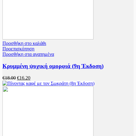
Προσθήκη στο καλάθι
Προεπισκόπηση
Προσθήκη στα αγαπημένα
Κρυμμένη ψυχική ομορφιά (9η Έκδοση)
Original
Η
€
18.00
€
16.20
price
τρέχουσα
was:
τιμή
€18.00.
είναι:
€16.20.