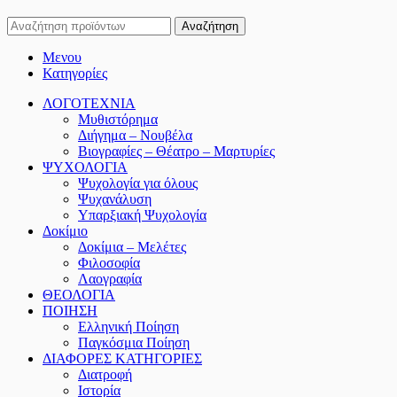
Αναζήτηση
Μενου
Κατηγορίες
ΛΟΓΟΤΕΧΝΙΑ
Μυθιστόρημα
Διήγημα – Νουβέλα
Βιογραφίες – Θέατρο – Μαρτυρίες
ΨΥΧΟΛΟΓΙΑ
Ψυχολογία για όλους
Ψυχανάλυση
Υπαρξιακή Ψυχολογία
Δοκίμιο
Δοκίμια – Μελέτες
Φιλοσοφία
Λαογραφία
ΘΕΟΛΟΓΙΑ
ΠΟΙΗΣΗ
Ελληνική Ποίηση
Παγκόσμια Ποίηση
ΔΙΑΦΟΡΕΣ ΚΑΤΗΓΟΡΙΕΣ
Διατροφή
Ιστορία