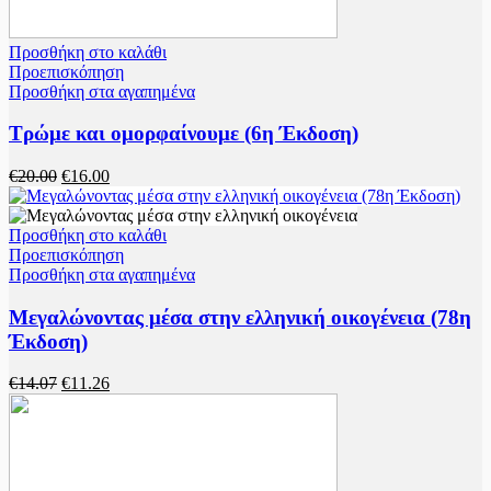
Προσθήκη στο καλάθι
Προεπισκόπηση
Προσθήκη στα αγαπημένα
Τρώμε και ομορφαίνουμε (6η Έκδοση)
Original
Η
€
20.00
€
16.00
price
τρέχουσα
was:
τιμή
€20.00.
είναι:
Προσθήκη στο καλάθι
€16.00.
Προεπισκόπηση
Προσθήκη στα αγαπημένα
Μεγαλώνοντας μέσα στην ελληνική οικογένεια (78η
Έκδοση)
Original
Η
€
14.07
€
11.26
price
τρέχουσα
was:
τιμή
€14.07.
είναι:
€11.26.