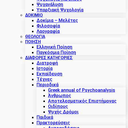
Ψυχανάλυση
Υπαρξιακή Ψυχολογία
ΔΟΚΊΜΙΟ
Δοκίμια – Μελέτες
Φιλοσοφία
Λαογραφία
ΘΕΟΛΟΓΙΑ
ΠΟΙΗΣΗ
Ελληνική Ποίηση
Παγκόσμια Ποίηση
ΔΙΑΦΟΡΕΣ ΚΑΤΗΓΟΡΙΕΣ
Διατροφή
Ιστορία
Εκπαίδευση
Τέχνες
Περιοδικά
Greek annual of Psychoanalysis
Άνθρωπος
Αποτελεσματικός Επιστήμονας
Οιδίπους
Ψυχής Δρόμοι
Παιδικά
Πρακτoρεύσεις