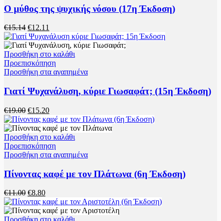
Ο μύθος της ψυχικής νόσου (17η Έκδοση)
Original
Η
€
15.14
€
12.11
price
τρέχουσα
was:
τιμή
€15.14.
είναι:
Προσθήκη στο καλάθι
€12.11.
Προεπισκόπηση
Προσθήκη στα αγαπημένα
Γιατί Ψυχανάλυση, κύριε Γιωσαφάτ; (15η Έκδοση)
Original
Η
€
19.00
€
15.20
price
τρέχουσα
was:
τιμή
€19.00.
είναι:
Προσθήκη στο καλάθι
€15.20.
Προεπισκόπηση
Προσθήκη στα αγαπημένα
Πίνοντας καφέ με τον Πλάτωνα (6η Έκδοση)
Original
Η
€
11.00
€
8.80
price
τρέχουσα
was:
τιμή
€11.00.
είναι:
Προσθήκη στο καλάθι