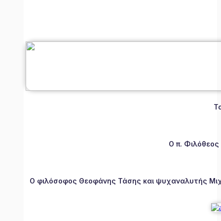
Τ
Ο π. Φιλόθεος
Ο φιλόσοφος Θεοφάνης Τάσης και ψυχαναλυτής Μιχάλ