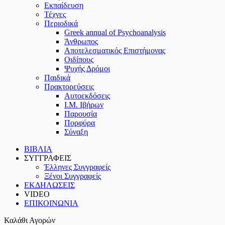
Εκπαίδευση
Τέχνες
Περιοδικά
Greek annual of Psychoanalysis
Άνθρωπος
Αποτελεσματικός Επιστήμονας
Οιδίπους
Ψυχής Δρόμοι
Παιδικά
Πρακτoρεύσεις
Αυτοεκδόσεις
Ι.Μ. Ιβήρων
Παρουσία
Πορφύρα
Σύναξη
ΒΙΒΛΙΑ
ΣΥΓΓΡΑΦΕΙΣ
Έλληνες Συγγραφείς
Ξένοι Συγγραφείς
ΕΚΔΗΛΩΣΕΙΣ
VIDEO
ΕΠΙΚΟΙΝΩΝΙΑ
Καλάθι Αγορών