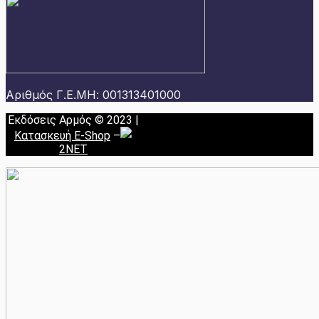
Αριθμός Γ.Ε.ΜΗ: 001313401000
Εκδόσεις Αρμός © 2023 |
Κατασκευή E-Shop
–
2NET