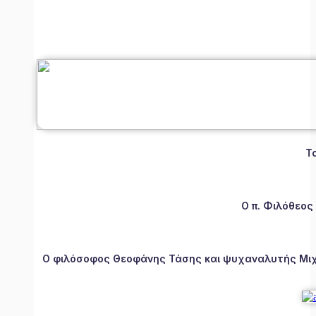
Τ
Ο π. Φιλόθεος
Ο φιλόσοφος Θεοφάνης Τάσης και ψυχαναλυτής Μιχάλ