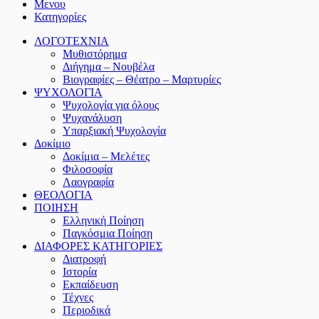
Μενου
Κατηγορίες
ΛΟΓΟΤΕΧΝΙΑ
Μυθιστόρημα
Διήγημα – Νουβέλα
Βιογραφίες – Θέατρο – Μαρτυρίες
ΨΥΧΟΛΟΓΙΑ
Ψυχολογία για όλους
Ψυχανάλυση
Υπαρξιακή Ψυχολογία
Δοκίμιο
Δοκίμια – Μελέτες
Φιλοσοφία
Λαογραφία
ΘΕΟΛΟΓΙΑ
ΠΟΙΗΣΗ
Ελληνική Ποίηση
Παγκόσμια Ποίηση
ΔΙΑΦΟΡΕΣ ΚΑΤΗΓΟΡΙΕΣ
Διατροφή
Ιστορία
Εκπαίδευση
Τέχνες
Περιοδικά