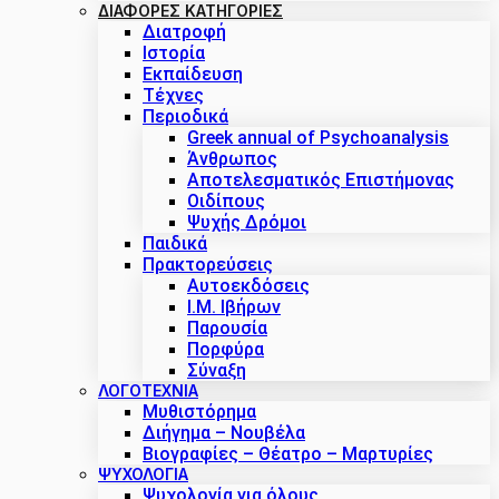
ΔΙΑΦΟΡΕΣ ΚΑΤΗΓΟΡΙΕΣ
Διατροφή
Ιστορία
Εκπαίδευση
Τέχνες
Περιοδικά
Greek annual of Psychoanalysis
Άνθρωπος
Αποτελεσματικός Επιστήμονας
Οιδίπους
Ψυχής Δρόμοι
Παιδικά
Πρακτoρεύσεις
Αυτοεκδόσεις
Ι.Μ. Ιβήρων
Παρουσία
Πορφύρα
Σύναξη
ΛΟΓΟΤΕΧΝΙΑ
Μυθιστόρημα
Διήγημα – Νουβέλα
Βιογραφίες – Θέατρο – Μαρτυρίες
ΨΥΧΟΛΟΓΙΑ
Ψυχολογία για όλους