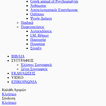
Greek annual of Psychoanalysis
Άνθρωπος
Αποτελεσματικός Επιστήμονας
Οιδίπους
Ψυχής Δρόμοι
Παιδικά
Πρακτoρεύσεις
Αυτοεκδόσεις
Ι.Μ. Ιβήρων
Παρουσία
Πορφύρα
Σύναξη
ΒΙΒΛΙΑ
ΣΥΓΓΡΑΦΕΙΣ
Έλληνες Συγγραφείς
Ξένοι Συγγραφείς
ΕΚΔΗΛΩΣΕΙΣ
VIDEO
ΕΠΙΚΟΙΝΩΝΙΑ
Καλάθι Αγορών
Κλείσιμο
Σύνδεση
Κλείσιμο