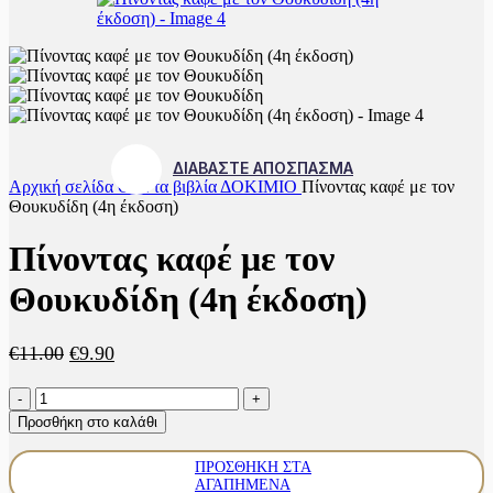
ΔΙΑΒΑΣΤΕ ΑΠΟΣΠΑΣΜΑ
Αρχική σελίδα
Όλα τα βιβλία
ΔΟΚΙΜΙΟ
Πίνοντας καφέ με τον
Θουκυδίδη (4η έκδοση)
Πίνοντας καφέ με τον
Θουκυδίδη (4η έκδοση)
Original
Η
€
11.00
€
9.90
price
τρέχουσα
Πίνοντας
was:
τιμή
καφέ
€11.00.
είναι:
Προσθήκη στο καλάθι
με
€9.90.
τον
ΠΡΟΣΘΉΚΗ ΣΤΑ
Θουκυδίδη
ΑΓΑΠΗΜΈΝΑ