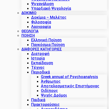
Ψυχανάλυση
Υπαρξιακή Ψυχολογία
ΔΟΚΊΜΙΟ
Δοκίμια – Μελέτες
Φιλοσοφία
Λαογραφία
ΘΕΟΛΟΓΙΑ
ΠΟΙΗΣΗ
Ελληνική Ποίηση
Παγκόσμια Ποίηση
ΔΙΑΦΟΡΕΣ ΚΑΤΗΓΟΡΙΕΣ
Διατροφή
Ιστορία
Εκπαίδευση
Τέχνες
Περιοδικά
Greek annual of Psychoanalysis
Άνθρωπος
Αποτελεσματικός Επιστήμονας
Οιδίπους
Ψυχής Δρόμοι
Παιδικά
Πρακτoρεύσεις