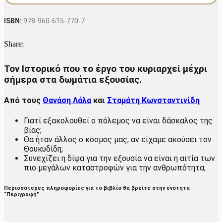
(4η
έκδοση)
ποσότητα
ISBN:
978-960-615-770-7
Share:
Τον Ιστορικό που το έργο του κυριαρχεί μέχρι
σήμερα στα δωμάτια εξουσίας.
Από τους
Θανάση Λάλα
και
Σταμάτη Κωνσταντινίδη
Γιατί εξακολουθεί ο πόλεμος να είναι δάσκαλος της
βίας;
Θα ήταν άλλος ο κόσμος μας, αν είχαμε ακούσει τον
Θουκυδίδη;
Συνεχίζει η δίψα για την εξουσία να είναι η αιτία των
πιο μεγάλων καταστροφών για την ανθρωπότητα;
Περισσότερες πληροφορίες για το βιβλίο θα βρείτε στην ενότητα
“Περιγραφή”