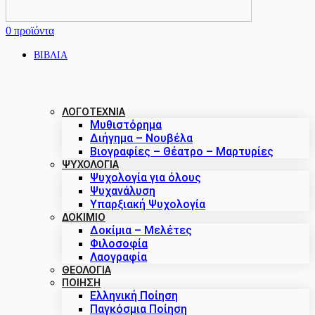
0
προϊόντα
ΒΙΒΛΙΑ
ΛΟΓΟΤΕΧΝΙΑ
Μυθιστόρημα
Διήγημα – Νουβέλα
Βιογραφίες – Θέατρο – Μαρτυρίες
ΨΥΧΟΛΟΓΙΑ
Ψυχολογία για όλους
Ψυχανάλυση
Υπαρξιακή Ψυχολογία
ΔΟΚΊΜΙΟ
Δοκίμια – Μελέτες
Φιλοσοφία
Λαογραφία
ΘΕΟΛΟΓΙΑ
ΠΟΙΗΣΗ
Ελληνική Ποίηση
Παγκόσμια Ποίηση