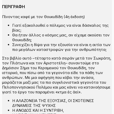
ΠΕΡΙΓΡΑΦΗ
Πίνοντας καφέ με τον Θουκυδίδη (4η έκδοση)
Γιατί εξακολουθεί ο πόλεμος να είναι δάσκαλος της
βίας;
Θα ήταν άλλος ο κόσμος μας, αν είχαμε ακούσει τον
Θουκυδίδη;
Συνεχίζει η δίψα για την εξουσία να είναι η αιτία των
πιο μεγάλων καταστροφών για την ανθρωπότητα;
Στο βιβλίο αυτό –τέταρτο κατά σειράν μετά τον Σωκράτη,
τον Πλάτωνα και τον Αριστοτέλη– συναντούμε στο
Δημόσιον Σήμα του Κεραμεικού τον Θουκυδίδη, τον
ιστορικό, που πίσω από τα γεγονότα είδε τα πάθη των
ανθρώπων. Με μια αφήγηση που κόβει την ανάσα,
μοιράζεται μαζί μας τα πιο συγκλονιστικά γεγονότα του
Πελοποννησιακού Πολέμου και μας κάνει να κατανοήσουμε
γιατί το έργο του παραμένει «κτῆμα ἐς ἀεί».
Η ΑΛΑΖΟΝΕΙΑ ΤΗΣ ΕΞΟΥΣΙΑΣ, ΟΙ ΣΚΟΤΕΙΝΕΣ
ΔΥΝΑΜΕΙΣ ΤΗΣ ΨΥΧΗΣ
Η ΑΝΟΔΟΣ ΚΑΙ Η ΣΥΝΤΡΙΒΗ,