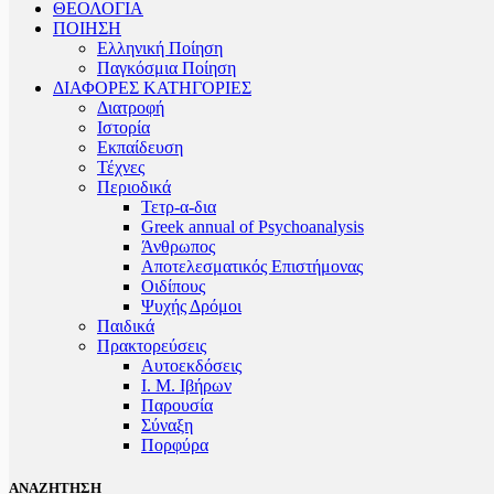
ΘΕΟΛΟΓΙΑ
ΠΟΙΗΣΗ
Ελληνική Ποίηση
Παγκόσμια Ποίηση
ΔΙΑΦΟΡΕΣ ΚΑΤΗΓΟΡΙΕΣ
Διατροφή
Ιστορία
Εκπαίδευση
Τέχνες
Περιοδικά
Τετρ-α-δια
Greek annual of Psychoanalysis
Άνθρωπος
Αποτελεσματικός Επιστήμονας
Οιδίπους
Ψυχής Δρόμοι
Παιδικά
Πρακτoρεύσεις
Αυτοεκδόσεις
Ι. Μ. Ιβήρων
Παρουσία
Σύναξη
Πορφύρα
ΑΝΑΖΗΤΗΣΗ