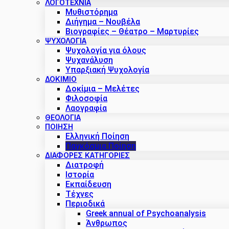
ΛΟΓΟΤΕΧΝΙΑ
Μυθιστόρημα
Διήγημα – Νουβέλα
Βιογραφίες – Θέατρο – Μαρτυρίες
ΨΥΧΟΛΟΓΙΑ
Ψυχολογία για όλους
Ψυχανάλυση
Υπαρξιακή Ψυχολογία
ΔΟΚΊΜΙΟ
Δοκίμια – Μελέτες
Φιλοσοφία
Λαογραφία
ΘΕΟΛΟΓΙΑ
ΠΟΙΗΣΗ
Ελληνική Ποίηση
Παγκόσμια Ποίηση
ΔΙΑΦΟΡΕΣ ΚΑΤΗΓΟΡΙΕΣ
Διατροφή
Ιστορία
Εκπαίδευση
Τέχνες
Περιοδικά
Greek annual of Psychoanalysis
Άνθρωπος