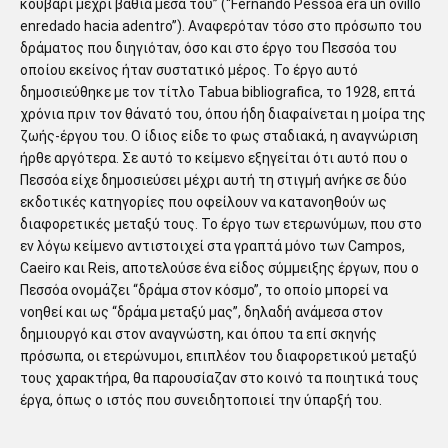
κουβάρι μέχρι βαθιά μέσα του” (“Fernando Pessoa era un ovillo
enredado hacia adentro”). Αναφερόταν τόσο στο πρόσωπο του
δράματος που διηγιόταν, όσο και στο έργο του Πεσσόα του
οποίου εκείνος ήταν συστατικό μέρος. Το έργο αυτό
δημοσιεύθηκε με τον τίτλο Tabua bibliografica, το 1928, επτά
χρόνια πριν τον θάνατό του, όπου ήδη διαφαίνεται η μοίρα της
ζωής-έργου του. Ο ίδιος είδε το φως σταδιακά, η αναγνώριση
ήρθε αργότερα. Σε αυτό το κείμενο εξηγείται ότι αυτό που ο
Πεσσόα είχε δημοσιεύσει μέχρι αυτή τη στιγμή ανήκε σε δύο
εκδοτικές κατηγορίες που οφείλουν να κατανοηθούν ως
διαφορετικές μεταξύ τους. Το έργο των ετερωνύμων, που στο
εν λόγω κείμενο αντιστοιχεί στα γραπτά μόνο των Campos,
Caeiro και Reis, αποτελούσε ένα είδος σύμμειξης έργων, που ο
Πεσσόα ονομάζει “δράμα στον κόσμο”, το οποίο μπορεί να
νοηθεί και ως “δράμα μεταξύ μας”, δηλαδή ανάμεσα στον
δημιουργό και στον αναγνώστη, και όπου τα επί σκηνής
πρόσωπα, οι ετερώνυμοι, επιπλέον του διαφορετικού μεταξύ
τους χαρακτήρα, θα παρουσίαζαν στο κοινό τα ποιητικά τους
έργα, όπως ο ιστός που συνειδητοποιεί την ύπαρξή του.