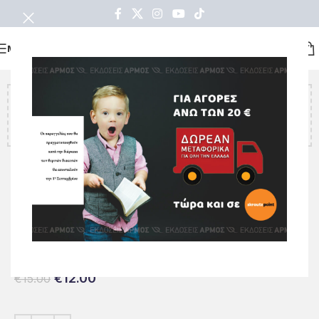
ΜΕΝΟΥ
Υπολείπονται ακόμα
€
20.00
για να κερδίσετε δωρεάν
μεταφορικά!
Αρχική σελίδα
Όλα τα βιβλία
ΠΟΙΗΣΗ
Το μπερδεμένο κουβάρι
€
12.00
€
15.00