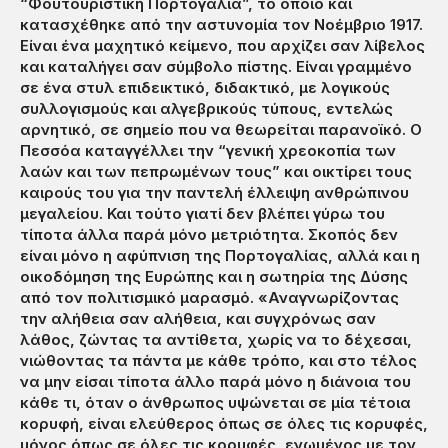
“Φουτουριστική Πορτογαλία”, το οποίο και
κατασχέθηκε από την αστυνομία τον Νοέμβριο 1917.
Είναι ένα μαχητικό κείμενο, που αρχίζει σαν λίβελος
και καταλήγει σαν σύμβολο πίστης. Είναι γραμμένο
σε ένα στυλ επιδεικτικό, διδακτικό, με λογικούς
συλλογισμούς και αλγεβρικούς τύπους, εντελώς
αρνητικό, σε σημείο που να θεωρείται παρανοϊκό. Ο
Πεσσόα καταγγέλλει την “γενική χρεοκοπία των
λαών και των πεπρωμένων τους” και οικτίρει τους
καιρούς του για την παντελή έλλειψη ανθρώπινου
μεγαλείου. Και τούτο γιατί δεν βλέπει γύρω του
τίποτα άλλα παρά μόνο μετριότητα. Σκοπός δεν
είναι μόνο η αφύπνιση της Πορτογαλίας, αλλά και η
οικοδόμηση της Ευρώπης και η σωτηρία της Δύσης
από τον πολιτισμικό μαρασμό. «Αναγνωρίζοντας
την αλήθεια σαν αλήθεια, και συγχρόνως σαν
λάθος, ζώντας τα αντίθετα, χωρίς να το δέχεσαι,
νιώθοντας τα πάντα με κάθε τρόπο, και στο τέλος
να μην είσαι τίποτα άλλο παρά μόνο η διάνοια του
κάθε τι, όταν ο άνθρωπος υψώνεται σε μία τέτοια
κορυφή, είναι ελεύθερος όπως σε όλες τις κορυφές,
μόνος όπως σε όλες τις κορυφές, ενωμένος με τον