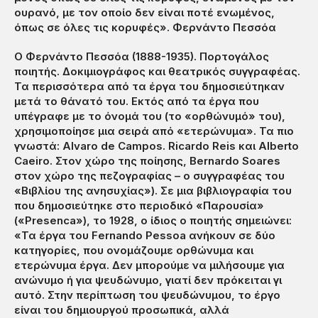
ουρανό, με τον οποίο δεν είναι ποτέ ενωμένος,
όπως σε όλες τις κορυφές». Φερνάντο Πεσσόα
Ο Φερνάντο Πεσσόα
(1888-1935). Πορτογάλος
ποιητής. Δοκιμιογράφος και θεατρικός συγγραφέας.
Τα περισσότερα από τα έργα του δημοσιεύτηκαν
μετά το θάνατό του. Εκτός από τα έργα που
υπέγραφε με το όνομά του (το «ορθώνυμό» του),
χρησιμοποίησε μια σειρά από «ετερώνυμα». Τα πιο
γνωστά: Alvaro de Campos. Ricardo Reis και Alberto
Caeiro. Στον χώρο της ποίησης, Bernardo Soares
στον χώρο της πεζογραφίας – ο συγγραφέας του
«Βιβλίου της ανησυχίας»). Σε μια βιβλιογραφία του
που δημοσιεύτηκε στο περιοδικό «Παρουσία»
(«Presenca»), το 1928, ο ίδιος ο ποιητής σημειώνει:
«Τα έργα του Fernando Pessoa ανήκουν σε δύο
κατηγορίες, που ονομάζουμε ορθώνυμα και
ετερώνυμα έργα. Δεν μπορούμε να μιλήσουμε για
ανώνυμο ή για ψευδώνυμο, γιατί δεν πρόκειται γι
αυτό. Στην περίπτωση του ψευδώνυμου, το έργο
είναι του δημιουργού προσωπικά, αλλά