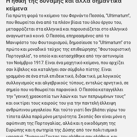
Η ηθική της δύναμης και άλλα σημαντικά
κείμενα
Για πρώτη φορά το κείμενο του Φερνάντο Πεσσόα, “Ultimatum”,
που θεωρείται ένα από τα πλέον βίαια του όλου έργου του,
μεταφράζεται στα ελληνικά και παρουσιάζεται στο ελληνικό
αναγνωστικό κοινό. Ο Πεσσόα, επηρεασμένος από το
Μανιφέστο του Φουτουρισμού, δημοσίευσε το “Ultimatum” στο
πρώτο και μοναδικό τεύχος της επιθεώρησης “Φουτουριστική
Πορτογαλία”, το οποίο και κατασχέθηκε από την αστυνομία
τον Νοέμβριο 1917. Είναι ένα μαχητικό κείμενο, που αρχίζει
σαν λίβελος και καταλήγει σαν σύμβολο πίστης. Είναι
γραμμένο σε ένα στυλ επιδεικτικό, διδακτικό, με λογικούς
συλλογισμούς και αλγεβρικούς τύπους, εντελώς αρνητικό, σε
σημείο που να θεωρείται παρανοϊκό. Ο Πεσσόα καταγγέλλει
την “γενική χρεοκοπία των λαών και των πεπρωμένων τους”
και οικτίρει τους καιρούς του για την παντελή έλλειψη
ανθρώπινου μεγαλείου. Και τούτο γιατί δεν βλέπει γύρω του
τίποτα άλλα παρά μόνο μετριότητα. Σκοπός δεν είναι μόνο η
αφύπνιση της Πορτογαλίας, αλλά και η οικοδόμηση της
Ευρώπης και η σωτηρία της Δύσης από τον πολιτισμικό
μαρασμό. “Αναγνωρίζοντας την αλήθεια σαν αλήθεια, και