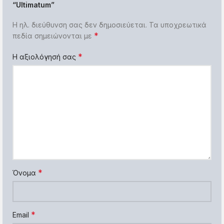
“Ultimatum”
Η ηλ. διεύθυνση σας δεν δημοσιεύεται.
Τα υποχρεωτικά
*
πεδία σημειώνονται με
*
Η αξιολόγησή σας
*
Όνομα
*
Email