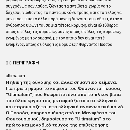
συγχρόνως σαν λάθος, ζώντας τα αντίθετα, χωρίς να το
δέχεσαι, νιώθοντας τα πάντα με κάθε τρόπο, και στο τέλος να
μην είσαι τίποτα άλλο παρά μόνο η διάνοια του κάθε τι, όταν ο
άνθρωπος υψώνεται σε μία τέτοια κορυφή, είναι ελεύθερος
όπως σε όλες τις κορυφές, μόνος όπως σε όλες τις κορυφές,
ενωμένος με τον ουρανό, με τον οποίο δεν είναι ποτέ
ενωμένος, όπως σε όλες τις κορυφές.” Φερνάντο Πεσσόα
ΠΕΡΙΓΡΑΦΗ
ultimatum
Η ηθική της δύναμης και άλλα σημαντικά κείμενα.
Για πρώτη φορά το κείμενο του Φερνάντο Πεσσόα,
“Ultimatum”, που θεωρείται ένα από τα πλέον βίαια
του όλου έργου του, μεταφράζεται στα ελληνικά
και παρουσιάζεται στο ελληνικό αναγνωστικό κοινό.
Ο Πεσσόα, επηρεασμένος από το Μανιφέστο του
Φουτουρισμού, δημοσίευσε το “Ultimatum” στο
πρώτο και μοναδικό τεύχος της επιθεώρησης