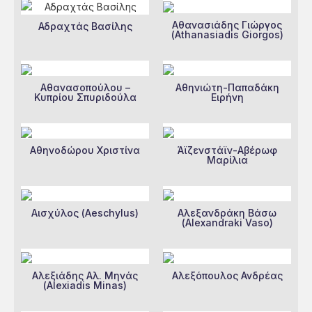
Αθανασιάδης Γιώργος
Αδραχτάς Βασίλης
(Athanasiadis Giorgos)
Αθανασοπούλου –
Αθηνιώτη-Παπαδάκη
Κυπρίου Σπυριδούλα
Ειρήνη
Αθηνοδώρου Χριστίνα
Άϊζενστάϊν-Αβέρωφ
Μαρίλια
Αισχύλος (Aeschylus)
Αλεξανδράκη Βάσω
(Alexandraki Vaso)
Αλεξιάδης Αλ. Μηνάς
Αλεξόπουλος Ανδρέας
(Alexiadis Minas)