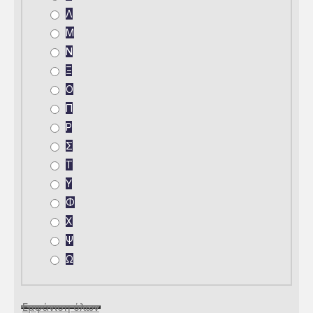
Λ
Μ
Ν
Ξ
Ο
Π
Ρ
Σ
Τ
Υ
Φ
Χ
Ψ
Ω
Εμφάνιση όλων