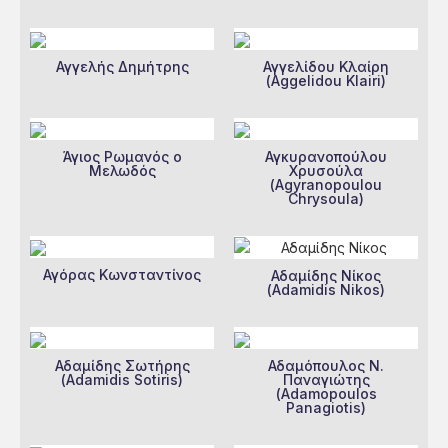
Αγγελής Δημήτρης
Αγγελίδου Κλαίρη
(Aggelidou Klairi)
Άγιος Ρωμανός ο
Αγκυρανοπούλου
Μελωδός
Χρυσούλα
(Agyranopoulou
Chrysoula)
Αγόρας Κωνσταντίνος
Αδαμίδης Νίκος
(Adamidis Nikos)
Αδαμίδης Σωτήρης
Αδαμόπουλος Ν.
(Adamidis Sotiris)
Παναγιώτης
(Adamopoulos
Panagiotis)