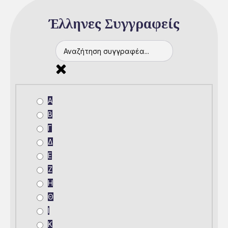
Έλληνες Συγγραφείς
Α
Β
Γ
Δ
Ε
Ζ
Η
Θ
Ι
Κ