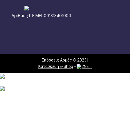
Αριθμός Γ.Ε.ΜΗ: 001313401000
Εκδόσεις Αρμός © 2023 |
Κατασκευή E-Shop
–
2NET