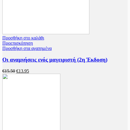
Προσθήκη στο καλάθι
Προεπισκόπηση
Προσθήκη στα αγαπημένα
Οι αναμνήσεις ενός μαγειριστή (2η Έκδοση)
Original
Η
€
15.50
€
13.95
price
τρέχουσα
was:
τιμή
€15.50.
είναι:
€13.95.