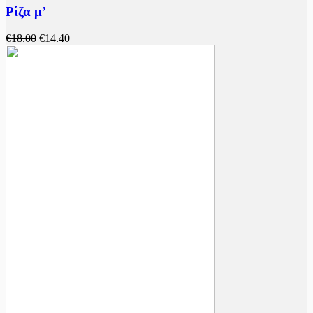
Ρίζα μ’
Original
Η
€
18.00
€
14.40
price
τρέχουσα
was:
τιμή
€18.00.
είναι:
€14.40.