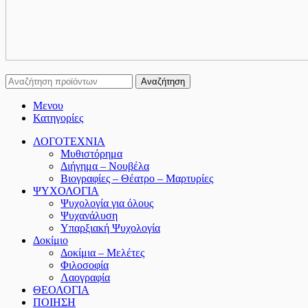
Αναζήτηση
Μενου
Κατηγορίες
ΛΟΓΟΤΕΧΝΙΑ
Μυθιστόρημα
Διήγημα – Νουβέλα
Βιογραφίες – Θέατρο – Μαρτυρίες
ΨΥΧΟΛΟΓΙΑ
Ψυχολογία για όλους
Ψυχανάλυση
Υπαρξιακή Ψυχολογία
Δοκίμιο
Δοκίμια – Μελέτες
Φιλοσοφία
Λαογραφία
ΘΕΟΛΟΓΙΑ
ΠΟΙΗΣΗ