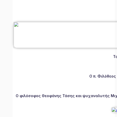
Τ
Ο π. Φιλόθεος
Ο φιλόσοφος Θεοφάνης Τάσης και ψυχαναλυτής Μιχάλ