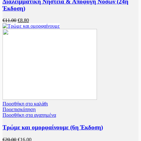
Διαλειμματική Νηστεία & Αποφυγή Νόσων (24η
Έκδοση)
Original
Η
€
11.00
€
8.80
price
τρέχουσα
was:
τιμή
€11.00.
είναι:
€8.80.
Προσθήκη στο καλάθι
Προεπισκόπηση
Προσθήκη στα αγαπημένα
Τρώμε και ομορφαίνουμε (6η Έκδοση)
Original
Η
€
20.00
€
16.00