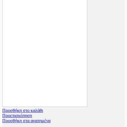
€15.00.
είναι:
€12.00.
Προσθήκη στο καλάθι
Προεπισκόπηση
Προσθήκη στα αγαπημένα