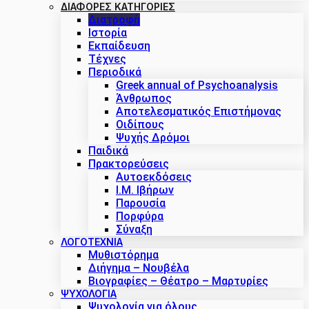
ΔΙΑΦΟΡΕΣ ΚΑΤΗΓΟΡΙΕΣ
Διατροφή
Ιστορία
Εκπαίδευση
Τέχνες
Περιοδικά
Greek annual of Psychoanalysis
Άνθρωπος
Αποτελεσματικός Επιστήμονας
Οιδίπους
Ψυχής Δρόμοι
Παιδικά
Πρακτoρεύσεις
Αυτοεκδόσεις
Ι.Μ. Ιβήρων
Παρουσία
Πορφύρα
Σύναξη
ΛΟΓΟΤΕΧΝΙΑ
Μυθιστόρημα
Διήγημα – Νουβέλα
Βιογραφίες – Θέατρο – Μαρτυρίες
ΨΥΧΟΛΟΓΙΑ
Ψυχολογία για όλους