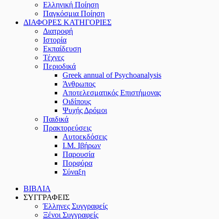
Ελληνική Ποίηση
Παγκόσμια Ποίηση
ΔΙΑΦΟΡΕΣ ΚΑΤΗΓΟΡΙΕΣ
Διατροφή
Ιστορία
Εκπαίδευση
Τέχνες
Περιοδικά
Greek annual of Psychoanalysis
Άνθρωπος
Αποτελεσματικός Επιστήμονας
Οιδίπους
Ψυχής Δρόμοι
Παιδικά
Πρακτoρεύσεις
Αυτοεκδόσεις
Ι.Μ. Ιβήρων
Παρουσία
Πορφύρα
Σύναξη
ΒΙΒΛΙΑ
ΣΥΓΓΡΑΦΕΙΣ
Έλληνες Συγγραφείς
Ξένοι Συγγραφείς