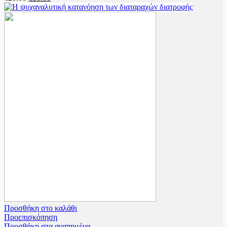
price
τρέχουσα
was:
τιμή
€20.00.
είναι:
€16.00.
Προσθήκη στο καλάθι
Προεπισκόπηση
Προσθήκη στα αγαπημένα