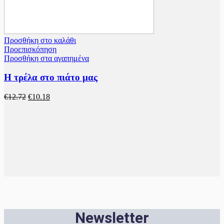
Προσθήκη στο καλάθι
Προεπισκόπηση
Προσθήκη στα αγαπημένα
Η τρέλα στο πιάτο μας
Original
Η
€
12.72
€
10.18
price
τρέχουσα
was:
τιμή
€12.72.
είναι:
€10.18.
Newsletter