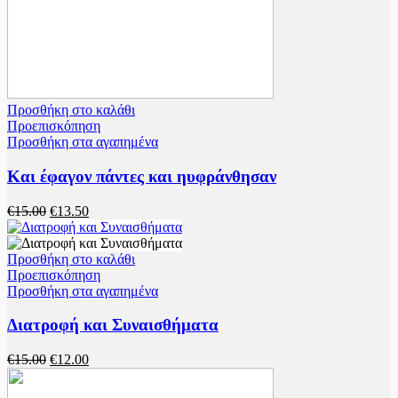
Προσθήκη στο καλάθι
Προεπισκόπηση
Προσθήκη στα αγαπημένα
Και έφαγον πάντες και ηυφράνθησαν
Original
Η
€
15.00
€
13.50
price
τρέχουσα
was:
τιμή
€15.00.
είναι:
Προσθήκη στο καλάθι
€13.50.
Προεπισκόπηση
Προσθήκη στα αγαπημένα
Διατροφή και Συναισθήματα
Original
Η
€
15.00
€
12.00
price
τρέχουσα
was:
τιμή