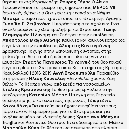
θεραπευτικός Καραγκιόζης
Σπύρος Τέγος
O Alexis
Tocqueville και το τραύμα της δημοκρατίας
Μ
ΕΡΟΣ
VII
Ιαματικές όψεις του θεάτρου στην κοινότητα
Νάγια
Μποέμη
Ο ιαματικός χρονότοπος της Θεατρικής Αγωγής
Ευανθία Ε. Στιβανάκη
Η παράσταση στο σχολείο: Ένα
ολοκληρωμένο σχέδιο πρόληψης και θεραπείας
Τάκης
Τζαμαργιάς
Η δύναμη του θεάτρου στην εκπαίδευση
Απόστολος Μαγουλιώτης
Κούκλες και κουκλοθέατρο ως
εργαλείο στην εκπαίδευση
Άλκηστις Κοντογιάννη
Δραματικής Τέχνης στην Εκπαίδευση ου-τοπία, στης
φυλακής τη δυσ-τοπία ή πώς «οι φυλακές γίνονται …
μουσεία»
Στρατής Πανούριος
Το χρονικό του θεατρικού
εργαστηρίου του Σωφρονιστικού Καταστήματος Κράτησης
Κορυδαλλού Ι 2016-2019
Αγνή Στρουμπούλη
Παραμύθια
στη φυλακή;
Ηλίας Κουνέλας
«Δεν θέλω χρόνο. Ζωή
θέλω!» Το θέατρο γύρω από κρεβάτια νοσοκομείων
Στέλιος Κρασανάκης
Το θέατρο ως εργαλείο στην
απεξάρτηση
Κατερίνα Μάτσα
Η τέχνη στη θεραπεία
απεξάρτησης, ο καταλυτικός της ρόλος
Τζωρτζίνα
Κακουδάκη
«Για αυτούς που έχουν συνηθίσει να τους
παρατάνε». Η εμπειρία μου για το θέατρο με και για
ανήλικους μέσα σε κλειστές δομές
Χριστιάνα Μόσχου
Έφηβοι και Κοινωνικό Θέατρο: Ένα οδοιπορικό στο Μεξικό
Μοσχούλα Κύρη
Το θέατρο ως αφύπνιση στο πλαίσιο