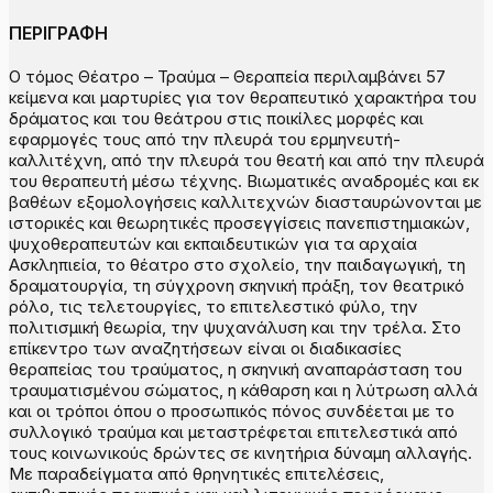
ΠΕΡΙΓΡΑΦΗ
Ο τόμος Θέατρο – Τραύμα – Θεραπεία περιλαμβάνει 57
κείμενα και μαρτυρίες για τον θεραπευτικό χαρακτήρα του
δράματος και του θεάτρου στις ποικίλες μορφές και
εφαρμογές τους από την πλευρά του ερμηνευτή-
καλλιτέχνη, από την πλευρά του θεατή και από την πλευρά
του θεραπευτή μέσω τέχνης. Βιωματικές αναδρομές και εκ
βαθέων εξομολογήσεις καλλιτεχνών διασταυρώνονται με
ιστορικές και θεωρητικές προσεγγίσεις πανεπιστημιακών,
ψυχοθεραπευτών και εκπαιδευτικών για τα αρχαία
Ασκληπιεία, το θέατρο στο σχολείο, την παιδαγωγική, τη
δραματουργία, τη σύγχρονη σκηνική πράξη, τον θεατρικό
ρόλο, τις τελετουργίες, το επιτελεστικό φύλο, την
πολιτισμική θεωρία, την ψυχανάλυση και την τρέλα. Στο
επίκεντρο των αναζητήσεων είναι οι διαδικασίες
θεραπείας του τραύματος, η σκηνική αναπαράσταση του
τραυματισμένου σώματος, η κάθαρση και η λύτρωση αλλά
και οι τρόποι όπου ο προσωπικός πόνος συνδέεται με το
συλλογικό τραύμα και μεταστρέφεται επιτελεστικά από
τους κοινωνικούς δρώντες σε κινητήρια δύναμη αλλαγής.
Με παραδείγματα από θρηνητικές επιτελέσεις,