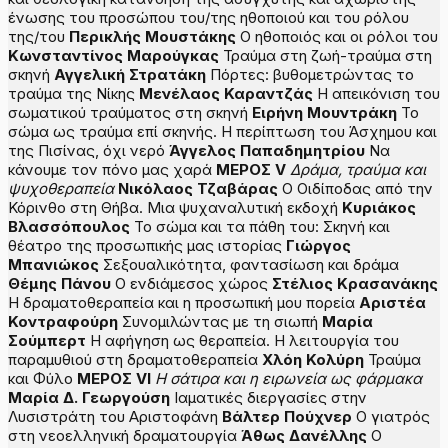
ένωσης του προσώπου του/της ηθοποιού και του ρόλου
της/του
Περικλής Μουστάκης
Ο ηθοποιός και οι ρόλοι του
Κωνσταντίνος Μαρούγκας
Τραύμα στη ζωή-τραύμα στη
σκηνή
Αγγελική Στρατάκη
Πόρτες: βυθομετρώντας το
τραύμα της Νίκης
Μενέλαος Καραντζάς
Η απεικόνιση του
σωματικού τραύματος στη σκηνή
Ειρήνη Μουντράκη
Το
σώμα ως τραύμα επί σκηνής. Η περίπτωση του Άσχημου και
της Πισίνας, όχι νερό
Άγγελος Παπαδημητρίου
Να
κάνουμε τον πόνο μας χαρά
Μ
ΕΡΟΣ
V
Δράμα, τραύμα και
ψυχοθεραπεία
Νικόλαος Τζαβάρας
Ο Οιδίποδας από την
Κόρινθο στη Θήβα. Μια ψυχαναλυτική εκδοχή
Κυριάκος
Βλασσόπουλος
Το σώμα και τα πάθη του: Σκηνή και
θέατρο της προσωπικής μας ιστορίας
Γιώργος
Μπανιώκος
Σεξουαλικότητα, φαντασίωση και δράμα
Θέμης Πάνου
Ο ενδιάμεσος χώρος
Στέλιος Κρασανάκης
Η δραματοθεραπεία και η προσωπική μου πορεία
Αριστέα
Κοντραφούρη
Συνομιλώντας με τη σιωπή
Μαρία
Σούμπερτ
Η αφήγηση ως θεραπεία. Η λειτουργία του
παραμυθιού στη δραματοθεραπεία
Χλόη Κολύρη
Τραύμα
και Φύλο
Μ
ΕΡΟΣ
VI
H σάτιρα και η ειρωνεία ως φάρμακα
Μαρία Δ. Γεωργούση
Ιαματικές διεργασίες στην
Λυσιστράτη του Αριστοφάνη
Βάλτερ Πούχνερ
Ο γιατρός
στη νεοελληνική δραματουργία
Άθως Δανέλλης
Ο