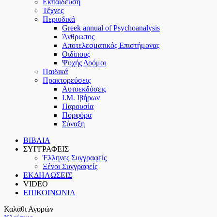
Εκπαίδευση
Τέχνες
Περιοδικά
Greek annual of Psychoanalysis
Άνθρωπος
Αποτελεσματικός Επιστήμονας
Οιδίπους
Ψυχής Δρόμοι
Παιδικά
Πρακτoρεύσεις
Αυτοεκδόσεις
Ι.Μ. Ιβήρων
Παρουσία
Πορφύρα
Σύναξη
ΒΙΒΛΙΑ
ΣΥΓΓΡΑΦΕΙΣ
Έλληνες Συγγραφείς
Ξένοι Συγγραφείς
ΕΚΔΗΛΩΣΕΙΣ
VIDEO
ΕΠΙΚΟΙΝΩΝΙΑ
Καλάθι Αγορών