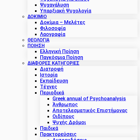
Ψυχανάλυση
Υπαρξιακή Ψυχολογία
ΔΟΚΊΜΙΟ
Δοκίμια – Μελέτες
Φιλοσοφία
Λαογραφία
ΘΕΟΛΟΓΙΑ
ΠΟΙΗΣΗ
Ελληνική Ποίηση
Παγκόσμια Ποίηση
ΔΙΑΦΟΡΕΣ ΚΑΤΗΓΟΡΙΕΣ
Διατροφή
Ιστορία
Εκπαίδευση
Τέχνες
Περιοδικά
Greek annual of Psychoanalysis
Άνθρωπος
Αποτελεσματικός Επιστήμονας
Οιδίπους
Ψυχής Δρόμοι
Παιδικά
Πρακτoρεύσεις