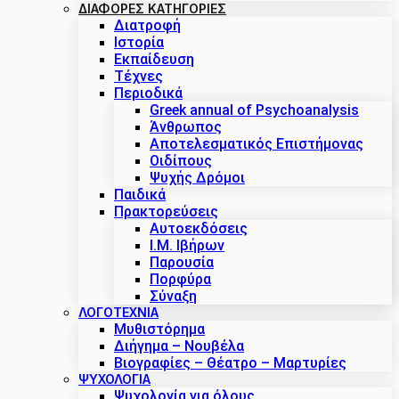
ΔΙΑΦΟΡΕΣ ΚΑΤΗΓΟΡΙΕΣ
Διατροφή
Ιστορία
Εκπαίδευση
Τέχνες
Περιοδικά
Greek annual of Psychoanalysis
Άνθρωπος
Αποτελεσματικός Επιστήμονας
Οιδίπους
Ψυχής Δρόμοι
Παιδικά
Πρακτoρεύσεις
Αυτοεκδόσεις
Ι.Μ. Ιβήρων
Παρουσία
Πορφύρα
Σύναξη
ΛΟΓΟΤΕΧΝΙΑ
Μυθιστόρημα
Διήγημα – Νουβέλα
Βιογραφίες – Θέατρο – Μαρτυρίες
ΨΥΧΟΛΟΓΙΑ
Ψυχολογία για όλους