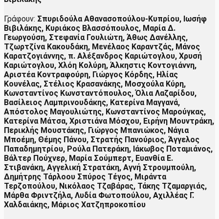
Γράφουν:
Σπυριδούλα Αθανασοπούλου-Κυπρίου, Ιωσήφ
Βιβιλάκης, Κυριάκος Βλασσόπουλος, Μαρία Δ.
Γεωργούση, Στεφανία Γουλιώτη, Άθως Δανέλλης,
Τζωρτζίνα Κακουδάκη, Μενέλαος Καραντζάς, Μάνος
Καρατζογιάννης, π. Αλέξανδρος Καριώτογλου, Χρυσή
Καριώτογλου, Χλόη Κολύρη, Άλκηστις Κοντογιάννη,
Αριστέα Κοντραφούρη, Γιώργος Κόρδης, Ηλίας
Κουνέλας, Στέλιος Κρασανάκης, Μοσχούλα Κύρη,
Κωνσταντίνος Κωνσταντόπουλος, Όλια Λαζαρίδου,
Βασίλειος Λαμπρινουδάκης, Κατερίνα Μαγγανά,
Απόστολος Μαγουλιώτης, Κωνσταντίνος Μαρούγκας,
Κατερίνα Μάτσα, Χριστιάνα Μόσχου, Ειρήνη Μουντράκη,
Περικλής Μουστάκης, Γιώργος Μπανιώκος, Νάγια
Μποέμη, Θέμης Πάνου, Στρατής Πανούριος, Άγγελος
Παπαδημητρίου, Ρούλα Πατεράκη, Ιάκωβος Ποταμιάνος,
Βάλτερ Πούχνερ, Μαρία Σούμπερτ, Ευανθία Ε.
Στιβανάκη, Αγγελική Στρατάκη, Αγνή Στρουμπούλη,
Δημήτρης Τάρλοου
Σπύρος Τέγος, Μιράντα
Τερζοπούλου, Νικόλαος Τζαβάρας, Τάκης Τζαμαργιάς,
Μάρθα Φριντζήλα, Λυδία Φωτοπούλου, Αχιλλέας Γ.
Χαλδαιάκης, Μάριος Χατζηπροκοπίου