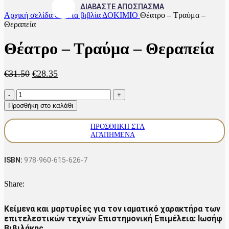
ΔΙΑΒΑΣΤΕ ΑΠΟΣΠΑΣΜΑ
Αρχική σελίδα
Όλα τα βιβλία
ΔΟΚΙΜΙΟ
Θέατρο – Τραύμα –
Θεραπεία
Θέατρο – Τραύμα – Θεραπεία
Original
Η
€
31.50
€
28.35
price
τρέχουσα
Θέατρο
was:
τιμή
-
€31.50.
είναι:
Προσθήκη στο καλάθι
Τραύμα
€28.35.
-
ΠΡΟΣΘΉΚΗ ΣΤΑ
Θεραπεία
ΑΓΑΠΗΜΈΝΑ
ποσότητα
ISBN:
978-960-615-626-7
Share:
Κείμενα και μαρτυρίες για τον ιαματικό χαρακτήρα των
επιτελεστικών τεχνών Επιστημονική Επιμέλεια: Ιωσήφ
Βιβιλάκης