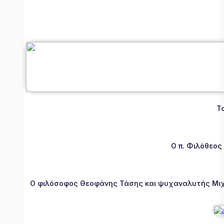
Τ
Ο π. Φιλόθεος
Ο φιλόσοφος Θεοφάνης Τάσης και ψυχαναλυτής Μιχάλ