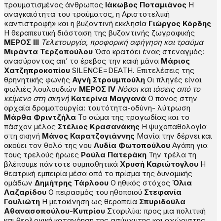
τραυματισμένος άνθρωπος
Ιάκωβος Ποταμιάνος
Η
αναγκαιότητα του τραύματος, η Αριστοτελική
«αντιστροφή» και η βυζαντινή εκκλησία
Γιώργος Κόρδης
Η θεραπευτική διάσταση της βυζαντινής ζωγραφικής
Μ
ΕΡΟΣ
ΙΙΙ
Τελετουργία, προφορική αφήγηση και τραύμα
Μιράντα Τερζοπούλου
Όσο κρατάει ένας στεναγμός:
ανασύροντας απ’ το έρεβος την κακή μάνα
Μάριος
Χατζηπροκοπίου
SILENCE=DEATH. Επιτελέσεις της
θρηνητικής φωνής
Αγνή Στρουμπούλη
Οι πληγές είναι
φωλιές λουλουδιών
Μ
ΕΡΟΣ
ΙV
Νόσοι και ιάσεις από το
κείμενο στη σκηνή
Κατερίνα Μαγγανά
Ο πόνος στην
αρχαία δραματουργία: ταυτότητα-οδύνη- λύτρωση
Μάρθα Φριντζήλα
Το σώμα της τραγωδίας και το
πάσχον μέλος
Στέλιος Κρασανάκης
Η ψυχοπαθολογία
στη σκηνή
Μάνος Καρατζογιάννης
Μανία την δέρνει και
ακούει τον θολό της νου
Λυδία Φωτοπούλου
Αγάπη για
τους τρελούς ήρωες
Ρούλα Πατεράκη
Την τρέλα τη
βλέπουμε πάντοτε συμπαθητικά
Χρυσή Καριώτογλου
Η
θεατρική εμπειρία μέσα από το πρίσμα της δυναμικής
ομάδων
Δημήτρης Τάρλοου
Ο ηθικός στόχος
Όλια
Λαζαρίδου
Ο πειρασμός του ηθοποιού
Στεφανία
Γουλιώτη
Η μετακίνηση ως θεραπεία
Σπυριδούλα
Αθανασοπούλου-Κυπρίου
Σταριλίκι: προς μια πολιτική
και θεολογική κατανόηση της ασύγχυτης και αχώριστης