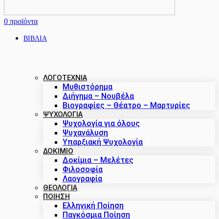
0
προϊόντα
ΒΙΒΛΙΑ
ΛΟΓΟΤΕΧΝΙΑ
Μυθιστόρημα
Διήγημα – Νουβέλα
Βιογραφίες – Θέατρο – Μαρτυρίες
ΨΥΧΟΛΟΓΙΑ
Ψυχολογία για όλους
Ψυχανάλυση
Υπαρξιακή Ψυχολογία
ΔΟΚΊΜΙΟ
Δοκίμια – Μελέτες
Φιλοσοφία
Λαογραφία
ΘΕΟΛΟΓΙΑ
ΠΟΙΗΣΗ
Ελληνική Ποίηση
Παγκόσμια Ποίηση