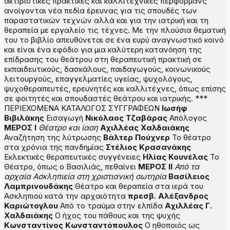
ακτιβιστικές πρακτικές και καλλιτεχνικές περφόρμανς
ανοίγονται νέα πεδία έρευνας για τις σπουδές των
παραστατικών τεχνών αλλά και για την ιατρική και τη
θεραπεία με εργαλείο τις τέχνες. Με την πλούσια θεματική
του το βιβλίο απευθύνεται σε ένα ευρύ αναγνωστικό κοινό
και είναι ένα εφόδιο για μια καλύτερη κατανόηση της
επίδρασης του θεάτρου στη θεραπευτική πρακτική σε
εκπαιδευτικούς, δασκάλους, παιδαγωγούς, κοινωνικούς
λειτουργούς, επαγγελματίες υγείας, ψυχολόγους,
ψυχοθεραπευτές, ερευνητές και καλλιτέχνες, όπως επίσης
σε φοιτητές και σπουδαστές θεάτρου και ιατρικής. ***
ΠΕΡΙΕΧΟΜΕΝΑ ΚΑΤΑΛΟΓΟΣ ΣΥΓΓΡΑΦΕΩΝ
Ιωσήφ
Βιβιλάκης
Εισαγωγή
Νικόλαος Τζαβάρας
Απόλογος
Μ
ΕΡΟΣ
Ι
Θέατρο και ίαση
Αχιλλέας Χαλδαιάκης
Αναζήτηση της λύτρωσης
Βάλτερ Πούχνερ
To θέατρο
στα χρόνια της πανδημίας
Στέλιος Κρασανάκης
Εκλεκτικές θεραπευτικές συγγένειες
Ηλίας Κουνέλας
Το
Θέατρο, όπως ο Βασιλιάς, πεθαίνει
Μ
ΕΡΟΣ
ΙΙ
Από τα
αρχαία Ασκληπιεία στη χριστιανική σωτηρία
Βασίλειος
Λαμπρινουδάκης
Θέατρο και θεραπεία στα ιερά του
Ασκληπιού κατά την αρχαιότητα
πρεσβ. Αλέξανδρος
Καριώτογλου
Από το τραύμα στην ελπίδα
Αχιλλέας Γ.
Χαλδαιάκης
Ο ήχος του πάθους και της ψυχής
Κωνσταντίνος Κωνσταντόπουλος
Ο ηθοποιός ως