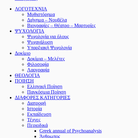
ΛΟΓΟΤΕΧΝΙΑ
Μυθιστόρημα
Διήγημα – Νουβέλα
Βιογραφίες – Θέατρο – Μαρτυρίες
ΨΥΧΟΛΟΓΙΑ
Ψυχολογία για όλους
Ψυχανάλυση
Υπαρξιακή Ψυχολογία
Δοκίμιο
Δοκίμια – Μελέτες
Φιλοσοφία
Λαογραφία
ΘΕΟΛΟΓΙΑ
ΠΟΙΗΣΗ
Ελληνική Ποίηση
Παγκόσμια Ποίηση
ΔΙΑΦΟΡΕΣ ΚΑΤΗΓΟΡΙΕΣ
Διατροφή
Ιστορία
Εκπαίδευση
Τέχνες
Περιοδικά
Greek annual of Psychoanalysis
Άνθρωπος