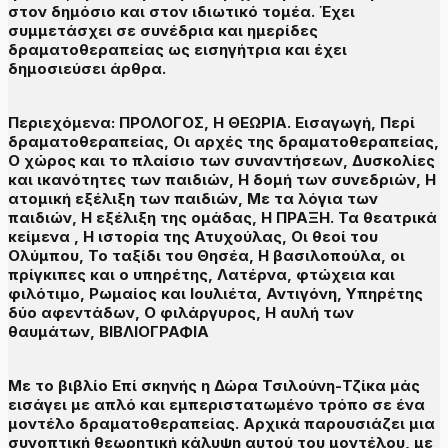
στον δημόσιο και στον ιδιωτικό τομέα. Έχει
συμμετάσχει σε συνέδρια και ημερίδες
δραματοθεραπείας ως εισηγήτρια και έχει
δημοσιεύσει άρθρα.
Περιεχόμενα: ΠΡΟΛΟΓΟΣ, Η ΘΕΩΡΙΑ. Εισαγωγή, Περί
δραματοθεραπείας, Οι αρχές της δραματοθεραπείας,
Ο χώρος και το πλαίσιο των συναντήσεων, Δυσκολίες
και ικανότητες των παιδιών, Η δομή των συνεδριών, Η
ατομική εξέλιξη των παιδιών, Με τα λόγια των
παιδιών, Η εξέλιξη της ομάδας, Η ΠΡΑΞΗ. Τα θεατρικά
κείμενα , Η ιστορία της Ατυχούλας, Οι θεοί του
Ολύμπου, Το ταξίδι του Θησέα, Η βασιλοπούλα, οι
πρίγκιπες και ο υπηρέτης, Λατέρνα, φτώχεια και
φιλότιμο, Ρωμαίος και Ιουλιέτα, Αντιγόνη, Υπηρέτης
δύο αφεντάδων, Ο φιλάργυρος, Η αυλή των
θαυμάτων, ΒΙΒΛΙΟΓΡΑΦΙΑ
Με το βιβλίο Επί σκηνής η Δώρα Τσιλούνη-Τζίκα μάς
εισάγει με απλό και εμπεριστατωμένο τρόπο σε ένα
μοντέλο δραματοθεραπείας. Αρχικά παρουσιάζει μια
συνοπτική θεωρητική κάλυψη αυτού του μοντέλου, με