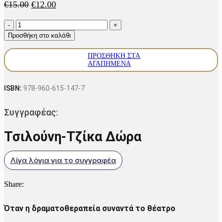
Original
Η
€
15.00
€
12.00
price
τρέχουσα
Επί
was:
τιμή
σκηνής
€15.00.
είναι:
Προσθήκη στο καλάθι
ποσότητα
€12.00.
ΠΡΟΣΘΉΚΗ ΣΤΑ
ΑΓΑΠΗΜΈΝΑ
ISBN:
978-960-615-147-7
Συγγραφέας:
Τσιλούνη-Τζίκα Δώρα
Λίγα λόγια για το συγγραφέα
Share:
Όταν η δραματοθεραπεία συναντά το θέατρο