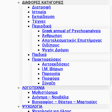
ΔΙΑΦΟΡΕΣ ΚΑΤΗΓΟΡΙΕΣ
Διατροφή
Ιστορία
Εκπαίδευση
Τέχνες
Περιοδικά
Greek annual of Psychoanalysis
Άνθρωπος
Αποτελεσματικός Επιστήμονας
Οιδίπους
Ψυχής Δρόμοι
Παιδικά
Πρακτoρεύσεις
Αυτοεκδόσεις
Ι.Μ. Ιβήρων
Παρουσία
Πορφύρα
Σύναξη
ΛΟΓΟΤΕΧΝΙΑ
Μυθιστόρημα
Διήγημα – Νουβέλα
Βιογραφίες – Θέατρο – Μαρτυρίες
ΨΥΧΟΛΟΓΙΑ
Ψυχολογία για όλους