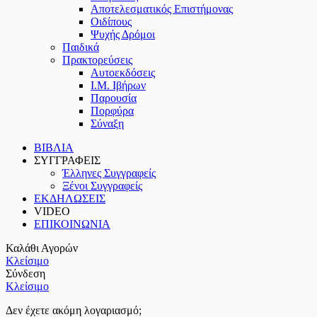
Αποτελεσματικός Επιστήμονας
Οιδίπους
Ψυχής Δρόμοι
Παιδικά
Πρακτoρεύσεις
Αυτοεκδόσεις
Ι.Μ. Ιβήρων
Παρουσία
Πορφύρα
Σύναξη
ΒΙΒΛΙΑ
ΣΥΓΓΡΑΦΕΙΣ
Έλληνες Συγγραφείς
Ξένοι Συγγραφείς
ΕΚΔΗΛΩΣΕΙΣ
VIDEO
ΕΠΙΚΟΙΝΩΝΙΑ
Καλάθι Αγορών
Κλείσιμο
Σύνδεση
Κλείσιμο
Δεν έχετε ακόμη λογαριασμό;