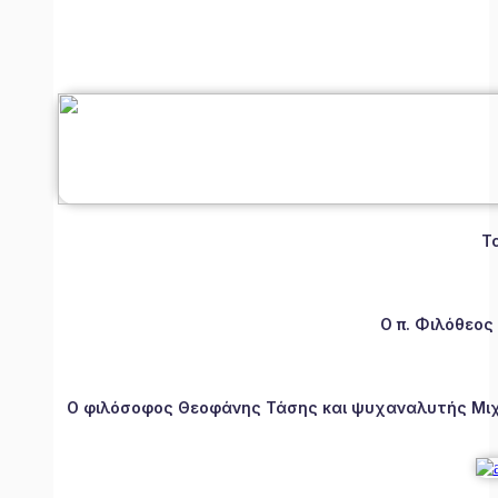
Τ
Ο π. Φιλόθεος
Ο φιλόσοφος Θεοφάνης Τάσης και ψυχαναλυτής Μιχάλ