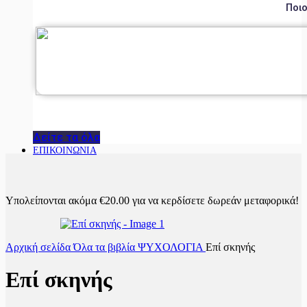
Ποιο
Δείτε τα όλα
ΕΠΙΚΟΙΝΩΝΙΑ
Υπολείπονται ακόμα
€
20.00
για να κερδίσετε δωρεάν μεταφορικά!
Αρχική σελίδα
Όλα τα βιβλία
ΨΥΧΟΛΟΓΙΑ
Επί σκηνής
Επί σκηνής