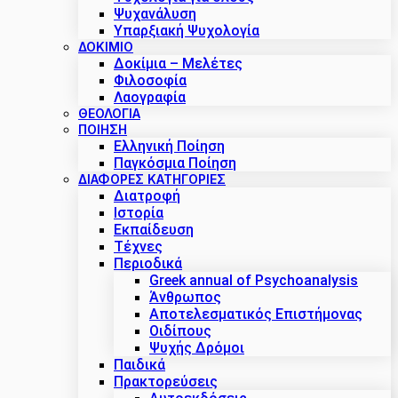
Ψυχανάλυση
Υπαρξιακή Ψυχολογία
ΔΟΚΊΜΙΟ
Δοκίμια – Μελέτες
Φιλοσοφία
Λαογραφία
ΘΕΟΛΟΓΙΑ
ΠΟΙΗΣΗ
Ελληνική Ποίηση
Παγκόσμια Ποίηση
ΔΙΑΦΟΡΕΣ ΚΑΤΗΓΟΡΙΕΣ
Διατροφή
Ιστορία
Εκπαίδευση
Τέχνες
Περιοδικά
Greek annual of Psychoanalysis
Άνθρωπος
Αποτελεσματικός Επιστήμονας
Οιδίπους
Ψυχής Δρόμοι
Παιδικά
Πρακτoρεύσεις