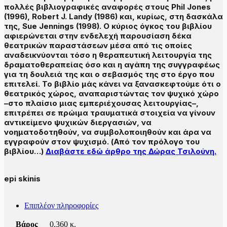
πολλές βιβλιογραφικές αναφορές στους Phil Jones
(1996), Robert J. Landy (1986) και, κυρίως, στη δασκάλα
της, Sue Jennings (1998). Ο κύριος όγκος του βιβλίου
αφιερώνεται στην ενδελεχή παρουσίαση δέκα
θεατρικών παραστάσεων μέσα από τις οποίες
αναδεικνύονται τόσο η θεραπευτική λειτουργία της
δραματοθεραπείας όσο και η αγάπη της συγγραφέως
για τη δουλειά της και ο σεβασμός της στο έργο που
επιτελεί. Το βιβλίο μάς κάνει να ξανασκεφτούμε ότι ο
θεατρικός χώρος, αναπαριστώντας τον ψυχικό χώρο
–στο πλαίσιο μιας εμπεριέχουσας λειτουργίας–,
επιτρέπει σε πρώιμα τραυματικά στοιχεία να γίνουν
αντικείμενο ψυχικών διεργασιών, να
νοηματοδοτηθούν, να συμβολοποιηθούν και άρα να
εγγραφούν στον ψυχισμό. (Από τον πρόλογο του
βιβλίου…)
Διαβάστε εδώ άρθρο της Δώρας Τσιλούνη.
epi skinis
Επιπλέον πληροφορίες
Βάρος
0.360 κ.