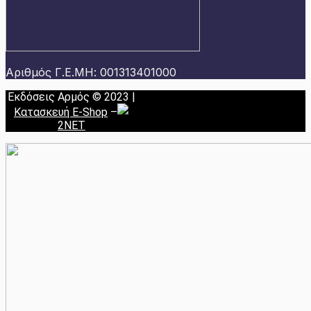
Αριθμός Γ.Ε.ΜΗ: 001313401000
Εκδόσεις Αρμός © 2023 |
Κατασκευή E-Shop
–
2NET