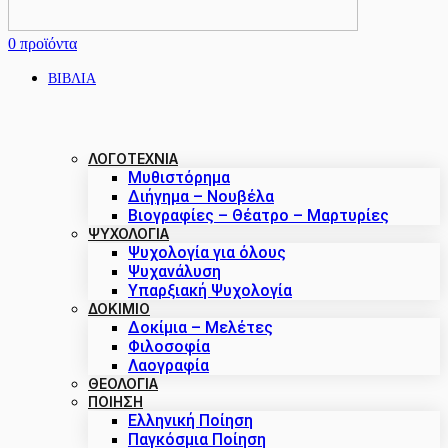
0
προϊόντα
ΒΙΒΛΙΑ
ΛΟΓΟΤΕΧΝΙΑ
Μυθιστόρημα
Διήγημα – Νουβέλα
Βιογραφίες – Θέατρο – Μαρτυρίες
ΨΥΧΟΛΟΓΙΑ
Ψυχολογία για όλους
Ψυχανάλυση
Υπαρξιακή Ψυχολογία
ΔΟΚΊΜΙΟ
Δοκίμια – Μελέτες
Φιλοσοφία
Λαογραφία
ΘΕΟΛΟΓΙΑ
ΠΟΙΗΣΗ
Ελληνική Ποίηση
Παγκόσμια Ποίηση