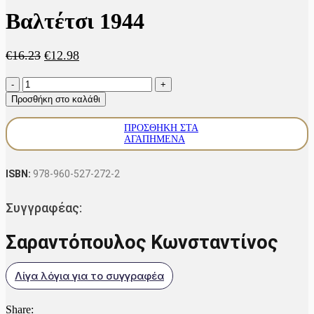
Βαλτέτσι 1944
Original
Η
€
16.23
€
12.98
price
τρέχουσα
Βαλτέτσι
was:
τιμή
1944
€16.23.
είναι:
Προσθήκη στο καλάθι
ποσότητα
€12.98.
ΠΡΟΣΘΉΚΗ ΣΤΑ
ΑΓΑΠΗΜΈΝΑ
ISBN:
978-960-527-272-2
Συγγραφέας:
Σαραντόπουλος Κωνσταντίνος
Λίγα λόγια για το συγγραφέα
Share: