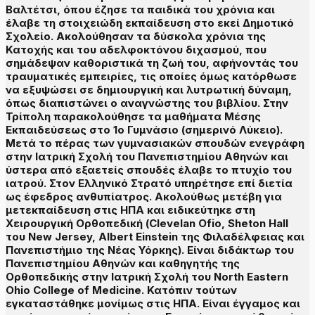
Βαλτέτσι, όπου έζησε τα παιδικά του χρόνια και
έλαβε τη στοιχειώδη εκπαίδευση στο εκεί Δημοτικό
Σχολείο. Ακολούθησαν τα δύσκολα χρόνια της
Κατοχής και του αδελφοκτόνου διχασμού, που
σημάδεψαν καθοριστικά τη ζωή του, αφήνοντάς του
τραυματικές εμπειρίες, τις οποίες όμως κατόρθωσε
να εξυψώσει σε δημιουργική και λυτρωτική δύναμη,
όπως διαπιστώνει ο αναγνώστης του βιβλίου. Στην
Τρίπολη παρακολούθησε τα μαθήματα Μέσης
Εκπαιδεύσεως στο 1ο Γυμνάσιο (σημερινό Λύκειο).
Μετά το πέρας των γυμνασιακών σπουδών ενεγράφη
στην Ιατρική Σχολή του Πανεπιστημίου Αθηνών και
ύστερα από εξαετείς σπουδές έλαβε το πτυχίο του
ιατρού. Στον Ελληνικό Στρατό υπηρέτησε επί διετία
ως έφεδρος ανθυπίατρος. Ακολούθως μετέβη για
μετεκπαίδευση στις ΗΠΑ και ειδικεύτηκε στη
Χειρουργική Ορθοπεδική (Clevelan Ofio, Sheton Hall
του New Jersey, Albert Einstein της Φιλαδέλφειας και
Πανεπιστήμιο της Νέας Υόρκης). Είναι διδάκτωρ του
Πανεπιστημίου Αθηνών και καθηγητής της
Ορθοπεδικής στην Ιατρική Σχολή του North Eastern
Ohio College of Medicine. Κατόπιν τούτων
εγκαταστάθηκε μονίμως στις ΗΠΑ. Είναι έγγαμος και