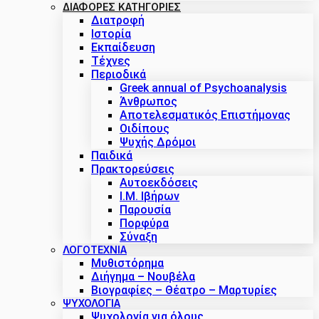
ΔΙΑΦΟΡΕΣ ΚΑΤΗΓΟΡΙΕΣ
Διατροφή
Ιστορία
Εκπαίδευση
Τέχνες
Περιοδικά
Greek annual of Psychoanalysis
Άνθρωπος
Αποτελεσματικός Επιστήμονας
Οιδίπους
Ψυχής Δρόμοι
Παιδικά
Πρακτoρεύσεις
Αυτοεκδόσεις
Ι.Μ. Ιβήρων
Παρουσία
Πορφύρα
Σύναξη
ΛΟΓΟΤΕΧΝΙΑ
Μυθιστόρημα
Διήγημα – Νουβέλα
Βιογραφίες – Θέατρο – Μαρτυρίες
ΨΥΧΟΛΟΓΙΑ
Ψυχολογία για όλους