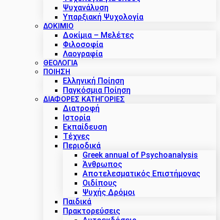
Ψυχανάλυση
Υπαρξιακή Ψυχολογία
ΔΟΚΊΜΙΟ
Δοκίμια – Μελέτες
Φιλοσοφία
Λαογραφία
ΘΕΟΛΟΓΙΑ
ΠΟΙΗΣΗ
Ελληνική Ποίηση
Παγκόσμια Ποίηση
ΔΙΑΦΟΡΕΣ ΚΑΤΗΓΟΡΙΕΣ
Διατροφή
Ιστορία
Εκπαίδευση
Τέχνες
Περιοδικά
Greek annual of Psychoanalysis
Άνθρωπος
Αποτελεσματικός Επιστήμονας
Οιδίπους
Ψυχής Δρόμοι
Παιδικά
Πρακτoρεύσεις