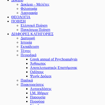
Δοκίμιο
Δοκίμια – Μελέτες
Φιλοσοφία
Λαογραφία
ΘΕΟΛΟΓΙΑ
ΠΟΙΗΣΗ
Ελληνική Ποίηση
Παγκόσμια Ποίηση
ΔΙΑΦΟΡΕΣ ΚΑΤΗΓΟΡΙΕΣ
Διατροφή
Ιστορία
Εκπαίδευση
Τέχνες
Περιοδικά
Greek annual of Psychoanalysis
Άνθρωπος
Αποτελεσματικός Επιστήμονας
Οιδίπους
Ψυχής Δρόμοι
Παιδικά
Πρακτoρεύσεις
Αυτοεκδόσεις
Ι.Μ. Ιβήρων
Παρουσία
Πορφύρα