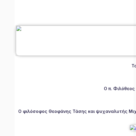
Τ
Ο π. Φιλόθεος
Ο φιλόσοφος Θεοφάνης Τάσης και ψυχαναλυτής Μιχάλ