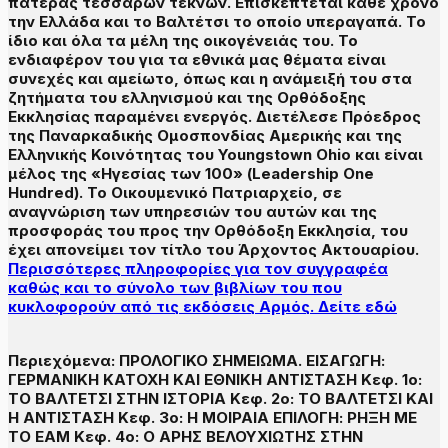
πατέρας τεσσάρων τέκνων. Επισκέπτεται κάθε χρόνο
την Ελλάδα και το Βαλτέτσι το οποίο υπεραγαπά. Το
ίδιο και όλα τα μέλη της οικογένειάς του. Το
ενδιαφέρον του για τα εθνικά μας θέματα είναι
συνεχές και αμείωτο, όπως και η ανάμειξή του στα
ζητήματα του ελληνισμού και της Ορθόδοξης
Εκκλησίας παραμένει ενεργός. Διετέλεσε Πρόεδρος
της Παναρκαδικής Ομοσπονδίας Αμερικής και της
Ελληνικής Κοινότητας του Youngstown Ohio και είναι
μέλος της «Ηγεσίας των 100» (Leadership One
Hundred). Το Οικουμενικό Πατριαρχείο, σε
αναγνώριση των υπηρεσιών του αυτών και της
προσφοράς του προς την Ορθόδοξη Εκκλησία, του
έχει απονείμει τον τίτλο του Άρχοντος Ακτουαρίου.
Περισσότερες πληροφορίες για τον συγγραφέα
καθώς και το σύνολο των βιβλίων του που
κυκλοφορούν από τις εκδόσεις Αρμός. Δείτε εδώ
Περιεχόμενα: ΠΡΟΛΟΓΙΚΟ ΣΗΜΕΙΩΜΑ. ΕΙΣΑΓΩΓΗ:
ΓΕΡΜΑΝΙΚΗ ΚΑΤΟΧΗ ΚΑΙ ΕΘΝΙΚΗ ΑΝΤΙΣΤΑΣΗ Κεφ. 1ο:
ΤΟ ΒΑΛΤΕΤΣΙ ΣΤΗΝ ΙΣΤΟΡΙΑ Κεφ. 2ο: ΤΟ ΒΑΛΤΕΤΣΙ ΚΑΙ
Η ΑΝΤΙΣΤΑΣΗ Κεφ. 3ο: Η ΜΟΙΡΑΙΑ ΕΠΙΛΟΓΗ: ΡΗΞΗ ΜΕ
ΤΟ ΕΑΜ Κεφ. 4ο: Ο ΑΡΗΣ ΒΕΛΟΥΧΙΩΤΗΣ ΣΤΗΝ