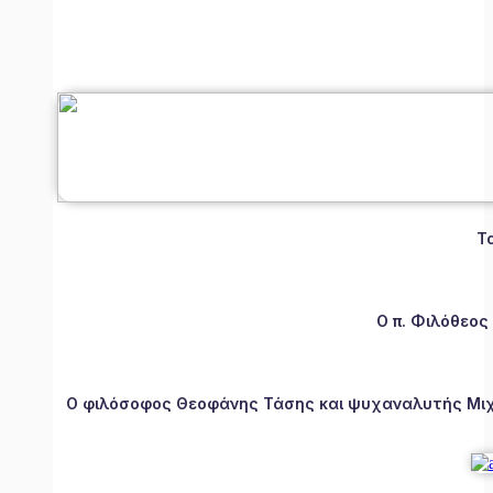
Τ
Ο π. Φιλόθεος
Ο φιλόσοφος Θεοφάνης Τάσης και ψυχαναλυτής Μιχάλ