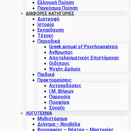
Ελληνική Ποίηση
Παγκόσμια Ποίηση
ΔΙΑΦΟΡΕΣ ΚΑΤΗΓΟΡΙΕΣ
Διατροφή
Ιστορία
Εκπαίδευση
Τέχνες
Περιοδικά
Greek annual of Psychoanalysis
Άνθρωπος
Αποτελεσματικός Επιστήμονας
Οιδίπους
Ψυχής Δρόμοι
Παιδικά
Πρακτoρεύσεις
Αυτοεκδόσεις
Ι.Μ. Ιβήρων
Παρουσία
Πορφύρα
Σύναξη
ΛΟΓΟΤΕΧΝΙΑ
Μυθιστόρημα
Διήγημα – Νουβέλα
Βιογραφίες – Θέατρο – Μαρτυρίες