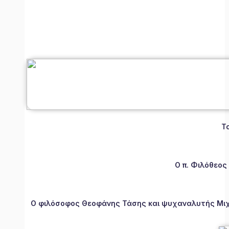
Τ
Ο π. Φιλόθεος
Ο φιλόσοφος Θεοφάνης Τάσης και ψυχαναλυτής Μιχάλ