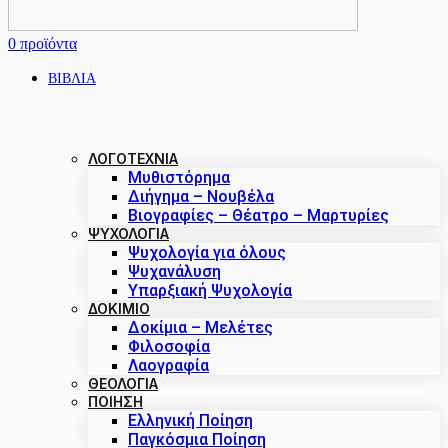
0
προϊόντα
ΒΙΒΛΙΑ
ΛΟΓΟΤΕΧΝΙΑ
Μυθιστόρημα
Διήγημα – Νουβέλα
Βιογραφίες – Θέατρο – Μαρτυρίες
ΨΥΧΟΛΟΓΙΑ
Ψυχολογία για όλους
Ψυχανάλυση
Υπαρξιακή Ψυχολογία
ΔΟΚΙΜΙΟ
Δοκίμια – Μελέτες
Φιλοσοφία
Λαογραφία
ΘΕΟΛΟΓΙΑ
ΠΟΙΗΣΗ
Ελληνική Ποίηση
Παγκόσμια Ποίηση