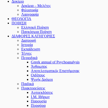
Δοκίμιο
Δοκίμια – Μελέτες
Φιλοσοφία
Λαογραφία
ΘΕΟΛΟΓΙΑ
ΠΟΙΗΣΗ
Ελληνική Ποίηση
Παγκόσμια Ποίηση
ΔΙΑΦΟΡΕΣ ΚΑΤΗΓΟΡΙΕΣ
Διατροφή
Ιστορία
Εκπαίδευση
Τέχνες
Περιοδικά
Greek annual of Psychoanalysis
Άνθρωπος
Αποτελεσματικός Επιστήμονας
Οιδίπους
Ψυχής Δρόμοι
Παιδικά
Πρακτoρεύσεις
Αυτοεκδόσεις
Ι.Μ. Ιβήρων
Παρουσία
Πορφύρα