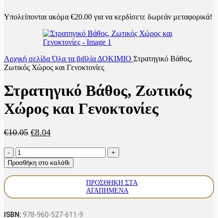
Υπολείπονται ακόμα
€
20.00
για να κερδίσετε δωρεάν μεταφορικά!
Αρχική σελίδα
Όλα τα βιβλία
ΔΟΚΙΜΙΟ
Στρατηγικό Βάθος,
Ζωτικός Χώρος και Γενοκτονίες
Στρατηγικό Βάθος, Ζωτικός
Χώρος και Γενοκτονίες
Original
Η
€
10.05
€
8.04
price
τρέχουσα
Στρατηγικό
was:
τιμή
Βάθος,
€10.05.
είναι:
Προσθήκη στο καλάθι
Ζωτικός
€8.04.
Χώρος
ΠΡΟΣΘΗΚΗ ΣΤΑ
και
ΑΓΑΠΗΜΕΝΑ
Γενοκτονίες
ποσότητα
ISBN:
978-960-527-611-9