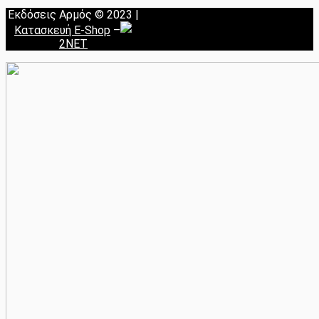
Εκδόσεις Αρμός © 2023 |
Κατασκευή E-Shop
–
2NET