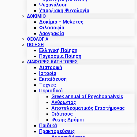
Ψυχανάλυση
Υπαρξιακή Ψυχολογία
ΔΟΚΙΜΙΟ
Δοκίμια – Μελέτες
Φιλοσοφία
Λαογραφία
ΘΕΟΛΟΓΙΑ
ΠΟΙΗΣΗ
Ελληνική Ποίηση
Παγκόσμια Ποίηση
ΔΙΑΦΟΡΕΣ ΚΑΤΗΓΟΡΙΕΣ
Διατροφή
Ιστορία
Εκπαίδευση
Τέχνες
Περιοδικά
Greek annual of Psychoanalysis
Άνθρωπος
Αποτελεσματικός Επιστήμονας
Οιδίπους
Ψυχής Δρόμοι
Παιδικά
Πρακτoρεύσεις