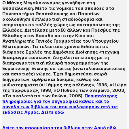
Ο Μάνος Μεγαλοκονόμος γεννήθηκε στη
Θεσσαλονίκη. Μετά τις νομικές του σπουδές στα
Πανεπιστήμια Θεσσαλονίκης και Παρισίων
ακολούθησε διπλωματική σταδιοδρομία και
υπηρέτησε σε πολλές χώρες ως αντιπρόσωπος της
Ελλάδος. Διετέλεσε μεταξύ άλλων και Πρέσβυς της
Ελλάδος στον Καναδά και στην Κίνα και
Αναπληρωτής Γενικός Γραμματέας του Υπουργείου
Εξωτερικών. Τα τελευταία χρόνια διδάσκει σε
διάφορες Σχολές της Δημόσιας Διοίκησης «τεχνική
διαπραγματεύσεων». Ασχολείται επίσης με τη
διαπραγματευτική πλευρά προγραμμάτων της
Ευρωπαϊκής Ένωσης σε τρίτες (ανατολικοευρωπαϊκές
και ασιατικές) χώρες. Έχει δημοσιεύσει σειρά
διηγημάτων, άρθρα και δοκίμια, καθώς και
μυθιστορήματα («Η άμμος της σελήνης», 1996, «Η ώρα
της πορφύρας», 1998, «Ο Πυθέας των ανέμων», 2003,
«Τα σκαλοπάτια των θεών», 2005).
Περισσότερες
πληροφορίες για τον συγγραφέα καθώς και το
σύνολο των βιβλίων του που κυκλοφορούν από τις
εκδόσεις Αρμός. Δείτε εδώ
Δείτε την παρουσίαση του βιβλίου στον Αρμό εδώ