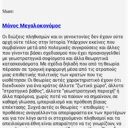
Share:
Μάνος Μεγαλοκονόμος
Οι διώξεις πληθυσμών και οι γενοκτονίες δεν έχουν ούτε
αρχή ούτε τέλος στην Ιστορία. Υπάρχουν εκείνες που
συμβαίνουν μετά από πολεμικές συγκρούσεις και άλλες
που γίνονται βάσει σχεδιασμού που έχει προαναγγελθεί
με γεωστρατηγικά σοφίσματα και άλλα θεωρητικά
κατασκευάσματα. Με σχέδια δηλαδή που από τη θεωρία
πέρασαν σε τραγική εφαρμογή μέσα από τις ατραπούς
μιας επιθετικής πολιτικής των κρατών που τις
υιοθέτησαν. Οι θεωρίες αυτές χαρακτηριστικό έχουν ότι
διεκδικούν για ένα κράτος άλλοτε “ζωτικό χώρο”, άλλοτε
“στρατηγικό βάθος”, άλλοτε “γεωστρατηγική περιοχή” ή
άλλα παρόμοια, χωρίς ποτέ να παύουν να σημαίνουν, σε
καθαρή γλώσσα, ιμπεριαλισμό και πρόθεση βίαιας
επέκτασης. Συχνά αυτές οι θεωρίες – επιθυμίες –
προθέσεις αναγγέλλονται απερίφραστα εκ των προτέρων
και για τον λόγο αυτό οι στοχευόμενοι πληθυσμοί και τα
απειλούμενα έθνη είναι απαραίτητο να τις γνωρίζουν, να