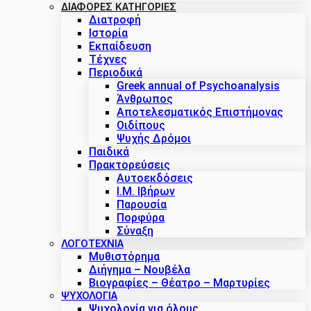
ΔΙΑΦΟΡΕΣ ΚΑΤΗΓΟΡΙΕΣ
Διατροφή
Ιστορία
Εκπαίδευση
Τέχνες
Περιοδικά
Greek annual of Psychoanalysis
Άνθρωπος
Αποτελεσματικός Επιστήμονας
Οιδίπους
Ψυχής Δρόμοι
Παιδικά
Πρακτoρεύσεις
Αυτοεκδόσεις
Ι.Μ. Ιβήρων
Παρουσία
Πορφύρα
Σύναξη
ΛΟΓΟΤΕΧΝΙΑ
Μυθιστόρημα
Διήγημα – Νουβέλα
Βιογραφίες – Θέατρο – Μαρτυρίες
ΨΥΧΟΛΟΓΙΑ
Ψυχολογία για όλους