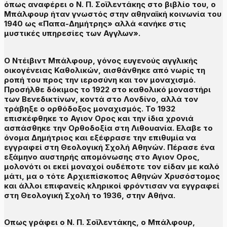
όπως αναφέρει ο Ν. Π. Σοϊλεντάκης στο βιβλίο του, ο
Μπάλφουρ ήταν γνωστός στην αθηναϊκή κοινωνία του
1940 ως «Παπα-Δημήτρης» αλλά «ανήκε στις
μυστικές υπηρεσίες των Αγγλων».
Ο Ντέιβιντ Μπάλφουρ, γόνος ευγενούς αγγλικής
οικογένειας Καθολικών, αισθάνθηκε από νωρίς τη
ροπή του προς την ιεροσύνη και τον μοναχισμό.
Προσήλθε δόκιμος το 1922 στο καθολικό μοναστήρι
των Βενεδικτίνων, κοντά στο Λονδίνο, αλλά τον
τράβηξε ο ορθόδοξος μοναχισμός. Το 1932
επισκέφθηκε το Αγιον Ορος και την ίδια χρονιά
ασπάσθηκε την Ορθοδοξία στη Λιθουανία. Ελαβε το
όνομα Δημήτριος και εξέφρασε την επιθυμία να
εγγραφεί στη Θεολογική Σχολή Αθηνών. Πέρασε ένα
εξάμηνο αυστηρής απομόνωσης στο Αγιον Ορος,
μολονότι οι εκεί μοναχοί ουδέποτε τον είδαν με καλό
μάτι, μα ο τότε Αρχιεπίσκοπος Αθηνών Χρυσόστομος
και άλλοι επιφανείς κληρικοί φρόντισαν να εγγραφεί
στη Θεολογική Σχολή το 1936, στην Αθήνα.
Οπως γράφει ο Ν. Π. Σοϊλεντάκης, ο Μπάλφουρ,