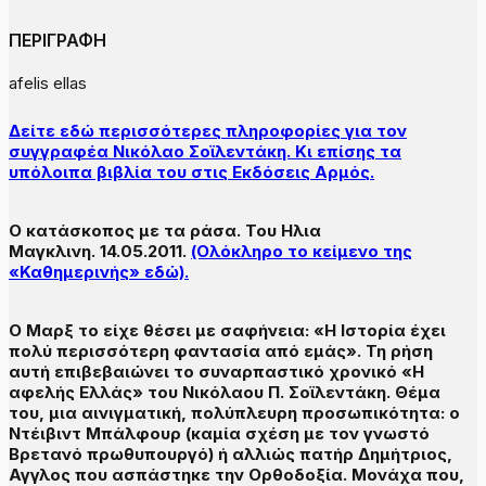
ΠΕΡΙΓΡΑΦΗ
afelis ellas
Δείτε εδώ περισσότερες πληροφορίες για τον
συγγραφέα Νικόλαο Σοϊλεντάκη. Κι επίσης τα
υπόλοιπα βιβλία του στις Εκδόσεις Αρμός.
Ο κατάσκοπος με τα ράσα.
Του Ηλια
Μαγκλινη.
14.05.2011.
(Ολόκληρο το κείμενο της
«Καθημερινής» εδώ).
Ο Μαρξ το είχε θέσει με σαφήνεια: «Η Ιστορία έχει
πολύ περισσότερη φαντασία από εμάς». Τη ρήση
αυτή επιβεβαιώνει το συναρπαστικό χρονικό «Η
αφελής Ελλάς» του Νικόλαου Π. Σοϊλεντάκη. Θέμα
του, μια αινιγματική, πολύπλευρη προσωπικότητα: ο
Ντέιβιντ Μπάλφουρ (καμία σχέση με τον γνωστό
Βρετανό πρωθυπουργό) ή αλλιώς πατήρ Δημήτριος,
Αγγλος που ασπάστηκε την Ορθοδοξία. Μονάχα που,