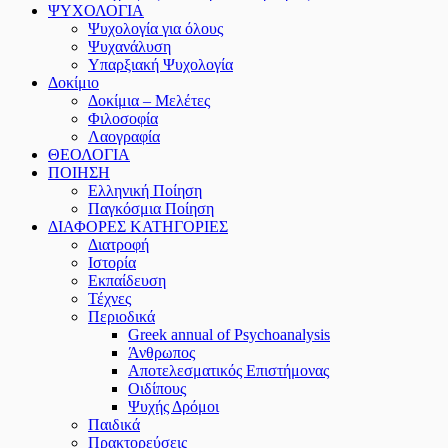
ΨΥΧΟΛΟΓΙΑ
Ψυχολογία για όλους
Ψυχανάλυση
Υπαρξιακή Ψυχολογία
Δοκίμιο
Δοκίμια – Μελέτες
Φιλοσοφία
Λαογραφία
ΘΕΟΛΟΓΙΑ
ΠΟΙΗΣΗ
Ελληνική Ποίηση
Παγκόσμια Ποίηση
ΔΙΑΦΟΡΕΣ ΚΑΤΗΓΟΡΙΕΣ
Διατροφή
Ιστορία
Εκπαίδευση
Τέχνες
Περιοδικά
Greek annual of Psychoanalysis
Άνθρωπος
Αποτελεσματικός Επιστήμονας
Οιδίπους
Ψυχής Δρόμοι
Παιδικά
Πρακτoρεύσεις