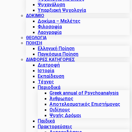
Ψυχανάλυση
Υπαρξιακή Ψυχολογία
ΔΟΚΊΜΙΟ
Δοκίμια – Μελέτες
Φιλοσοφία
Λαογραφία
ΘΕΟΛΟΓΙΑ
ΠΟΙΗΣΗ
Ελληνική Ποίηση
Παγκόσμια Ποίηση
ΔΙΑΦΟΡΕΣ ΚΑΤΗΓΟΡΙΕΣ
Διατροφή
Ιστορία
Εκπαίδευση
Τέχνες
Περιοδικά
Greek annual of Psychoanalysis
Άνθρωπος
Αποτελεσματικός Επιστήμονας
Οιδίπους
Ψυχής Δρόμοι
Παιδικά
Πρακτoρεύσεις