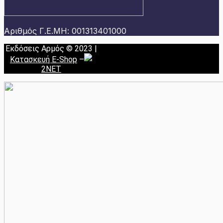
Αριθμός Γ.Ε.ΜΗ: 001313401000
Εκδόσεις Αρμός © 2023 |
Κατασκευή E-Shop
–
2NET