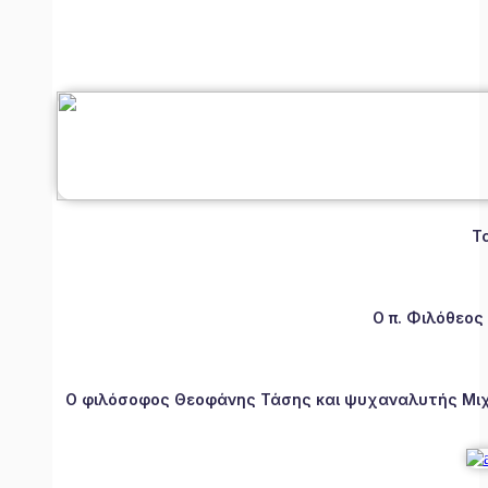
Τ
Ο π. Φιλόθεος
Ο φιλόσοφος Θεοφάνης Τάσης και ψυχαναλυτής Μιχάλ