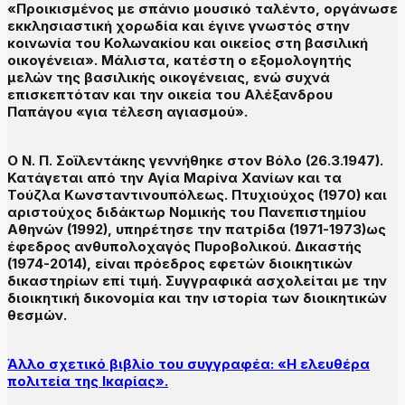
«Προικισμένος με σπάνιο μουσικό ταλέντο, οργάνωσε
εκκλησιαστική χορωδία και έγινε γνωστός στην
κοινωνία του Κολωνακίου και οικείος στη βασιλική
οικογένεια». Μάλιστα, κατέστη ο εξομολογητής
μελών της βασιλικής οικογένειας, ενώ συχνά
επισκεπτόταν και την οικεία του Αλέξανδρου
Παπάγου «για τέλεση αγιασμού».
Ο Ν. Π. Σοϊλεντάκης γεννήθηκε στον Βόλο (26.3.1947).
Κατάγεται από την Αγία Μαρίνα Χανίων και τα
Τούζλα Κωνσταντινουπόλεως. Πτυχιούχος (1970) και
αριστούχος διδάκτωρ Νομικής του Πανεπιστημίου
Αθηνών (1992), υπηρέτησε την πατρίδα (1971-1973)ως
έφεδρος ανθυπολοχαγός Πυροβολικού. Δικαστής
(1974-2014), είναι πρόεδρος εφετών διοικητικών
δικαστηρίων επί τιμή. Συγγραφικά ασχολείται με την
διοικητική δικονομία και την ιστορία των διοικητικών
θεσμών.
Άλλο σχετικό βιβλίο του συγγραφέα: «Η ελευθέρα
πολιτεία της Ικαρίας».