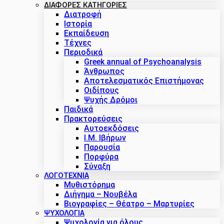
ΔΙΑΦΟΡΕΣ ΚΑΤΗΓΟΡΙΕΣ
Διατροφή
Ιστορία
Εκπαίδευση
Τέχνες
Περιοδικά
Greek annual of Psychoanalysis
Άνθρωπος
Αποτελεσματικός Επιστήμονας
Οιδίπους
Ψυχής Δρόμοι
Παιδικά
Πρακτoρεύσεις
Αυτοεκδόσεις
Ι.Μ. Ιβήρων
Παρουσία
Πορφύρα
Σύναξη
ΛΟΓΟΤΕΧΝΙΑ
Μυθιστόρημα
Διήγημα – Νουβέλα
Βιογραφίες – Θέατρο – Μαρτυρίες
ΨΥΧΟΛΟΓΙΑ
Ψυχολογία για όλους