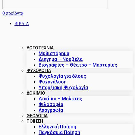
0
προϊόντα
ΒΙΒΛΙΑ
ΛΟΓΟΤΕΧΝΙΑ
Μυθιστόρημα
Διήγημα – Νουβέλα
Βιογραφίες – Θέατρο – Μαρτυρίες
ΨΥΧΟΛΟΓΙΑ
Ψυχολογία για όλους
Ψυχανάλυση
Υπαρξιακή Ψυχολογία
ΔΟΚΊΜΙΟ
Δοκίμια – Μελέτες
Φιλοσοφία
Λαογραφία
ΘΕΟΛΟΓΙΑ
ΠΟΙΗΣΗ
Ελληνική Ποίηση
Παγκόσμια Ποίηση