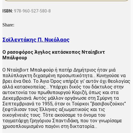
κατάσκοπος
Νταίηβιντ
ISBN:
978-960-527-580-8
Μπάλφουρ
ποσότητα
Share:
Σοϊλεντάκης Π. Νικόλαος
Ο ρασοφόρος Άγγλος κατάσκοπος Νταίηβιντ
Μπάλφουρ
Ο Νταίηβιντ Μπαλφούρ ή πατήρ Δημήτριος ήταν μιά
πολύπλαγκτη διχασμένη προσωπικότητα… Κυνηγούσε να
βρει ένα Θεό. Το Άγιο Όρος υπήρξε γι’ αυτόν όχι θεολογίας
αλλά κατασκοπείας… Υπάρχει δικός του δάκτυλος στην
αυτοκτονία του πρωθυπουργού Κοριζή, όπως και στα
Δεκεμβριανά. Αυτός μάλλον οργάνωσε στη Σμύρνη τα
Σεπτεμβριανά το 1955, όταν οι Τούρκοι “βασιβουζούκοι”
ξεφτίλισαν τους Έλληνες αξιωματικούς και τις
οικογένειές τους. Τότε ακούσαμε το όνομα του
ταγματάρχη Γρηγόριου Σπαντιδάκη, που τον γνωρίσαμε
χρυσοπλουμισμένο παγόνι στη δικτατορία…