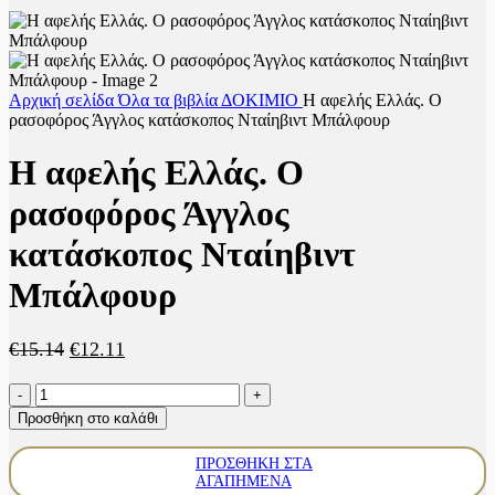
Αρχική σελίδα
Όλα τα βιβλία
ΔΟΚΙΜΙΟ
Η αφελής Ελλάς. Ο
ρασοφόρος Άγγλος κατάσκοπος Νταίηβιντ Μπάλφουρ
Η αφελής Ελλάς. Ο
ρασοφόρος Άγγλος
κατάσκοπος Νταίηβιντ
Μπάλφουρ
Original
Η
€
15.14
€
12.11
price
τρέχουσα
Η
was:
τιμή
αφελής
€15.14.
είναι:
Προσθήκη στο καλάθι
Ελλάς.
€12.11.
Ο
ΠΡΟΣΘΉΚΗ ΣΤΑ
ρασοφόρος
ΑΓΑΠΗΜΈΝΑ
Άγγλος