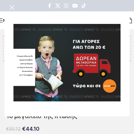
ΜΕΝΟΥ
Υπολείπονται ακόμα
€
20.00
για να κερδίσετε δωρεάν
μεταφορικά!
ΜΗ ΔΙΑΘΕΣΙΜΟ
Αρχική σελίδα
Όλα τα βιβλία
ΔΟΚΙΜΙΟ
Το μεγαλείο της πτώσης
€
44.10
€
55.12