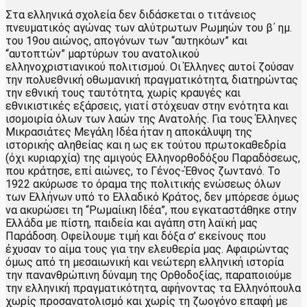
Στα ελληνικά σχολεία δεν διδάσκεται ο τιτάνειος
πνευματικός αγώνας των αλύτρωτων Ρωμηών του β΄ ημ.
του 19ου αιώνος, απογόνων των “αυτηκόων” και
“αυτοπτών” μαρτύρων του ανατολικού
ελληνοχριστιανικού πολιτισμού. Οι Έλληνες αυτοί ζούσαν
την πολυεθνική οθωμανική πραγματικότητα, διατηρώντας
την εθνική τους ταυτότητα, χωρίς κραυγές και
εθνικιστικές εξάρσεις, γιατί στόχευαν στην ενότητα και
ισομοιρία όλων των λαών της Ανατολής. Για τους Έλληνες
Μικρασιάτες Μεγάλη Ιδέα ήταν η αποκάλυψη της
ιστορικής αληθείας και η ως εκ τούτου πρωτοκαθεδρία
(όχι κυριαρχία) της αμιγούς Ελληνορθοδόξου Παραδόσεως,
που κράτησε, επί αιώνες, το Γένος-Έθνος ζωντανό. Το
1922 ακύρωσε το όραμα της πολιτικής ενώσεως όλων
των Ελλήνων υπό το Ελλαδικό Κράτος, δεν μπόρεσε όμως
να ακυρώσει τη “Ρωμαίικη Ιδέα”, που εγκαταστάθηκε στην
Ελλάδα με πίστη, παιδεία και αγάπη στη λαϊκή μας
Παράδοση. Οφείλουμε τιμή και δόξα σ’ εκείνους που
έχυσαν το αίμα τους για την ελευθερία μας. Αφαιρώντας
όμως από τη μεσαιωνική και νεώτερη ελληνική ιστορία
την πανανθρώπινη δύναμη της Ορθοδοξίας, παραποιούμε
την ελληνική πραγματικότητα, αφήνοντας τα Ελληνόπουλα
χωρίς προσανατολισμό και χωρίς τη ζωογόνο επαφή με