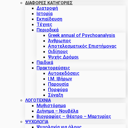
ΔΙΑΦΟΡΕΣ ΚΑΤΗΓΟΡΙΕΣ
Διατροφή
Ιστορία
Εκπαίδευση
Τέχνες
Περιοδικά
Greek annual of Psychoanalysis
Άνθρωπος
Αποτελεσματικός Επιστήμονας
Οιδίπους
Ψυχής Δρόμοι
Παιδικά
Πρακτoρεύσεις
Αυτοεκδόσεις
Ι.Μ. Ιβήρων
Παρουσία
Πορφύρα
Σύναξη
ΛΟΓΟΤΕΧΝΙΑ
Μυθιστόρημα
Διήγημα – Νουβέλα
Βιογραφίες – Θέατρο – Μαρτυρίες
ΨΥΧΟΛΟΓΙΑ
Ψυχολογία για όλους