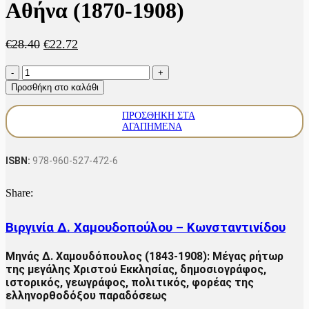
Αθήνα (1870-1908)
Original
Η
€
28.40
€
22.72
price
τρέχουσα
Σμύρνη,
was:
τιμή
Κωνσταντινούπολη,
€28.40.
είναι:
Προσθήκη στο καλάθι
Αθήνα
€22.72.
(1870-
ΠΡΟΣΘΉΚΗ ΣΤΑ
1908)
ΑΓΑΠΗΜΈΝΑ
ποσότητα
ISBN:
978-960-527-472-6
Share:
Βιργινία Δ. Χαμουδοπούλου – Κωνσταντινίδου
Μηνάς Δ. Χαμουδόπουλος (1843-1908): Μέγας ρήτωρ
της μεγάλης Χριστού Εκκλησίας, δημοσιογράφος,
ιστορικός, γεωγράφος, πολιτικός, φορέας της
ελληνορθοδόξου παραδόσεως