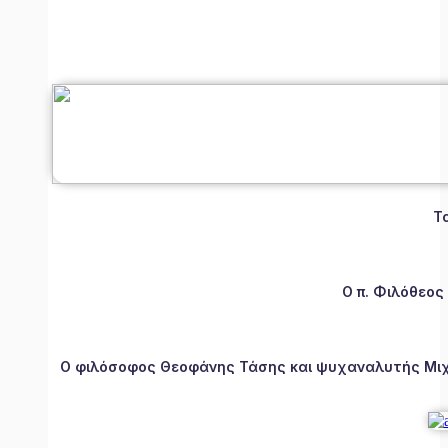
Τ
Ο π. Φιλόθεος
Ο φιλόσοφος Θεοφάνης Τάσης και ψυχαναλυτής Μιχάλ