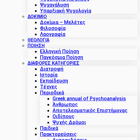
Ψυχανάλυση
Υπαρξιακή Ψυχολογία
ΔΟΚΊΜΙΟ
Δοκίμια – Μελέτες
Φιλοσοφία
Λαογραφία
ΘΕΟΛΟΓΙΑ
ΠΟΙΗΣΗ
Ελληνική Ποίηση
Παγκόσμια Ποίηση
ΔΙΑΦΟΡΕΣ ΚΑΤΗΓΟΡΙΕΣ
Διατροφή
Ιστορία
Εκπαίδευση
Τέχνες
Περιοδικά
Greek annual of Psychoanalysis
Άνθρωπος
Αποτελεσματικός Επιστήμονας
Οιδίπους
Ψυχής Δρόμοι
Παιδικά
Πρακτoρεύσεις