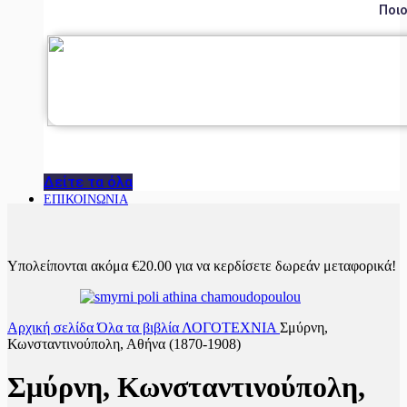
Ποιο
Δείτε τα όλα
ΕΠΙΚΟΙΝΩΝΙΑ
Υπολείπονται ακόμα
€
20.00
για να κερδίσετε δωρεάν μεταφορικά!
Αρχική σελίδα
Όλα τα βιβλία
ΛΟΓΟΤΕΧΝΙΑ
Σμύρνη,
Κωνσταντινούπολη, Αθήνα (1870-1908)
Σμύρνη, Κωνσταντινούπολη,