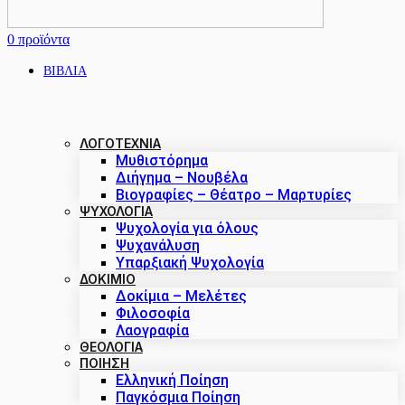
0
προϊόντα
ΒΙΒΛΙΑ
ΛΟΓΟΤΕΧΝΙΑ
Μυθιστόρημα
Διήγημα – Νουβέλα
Βιογραφίες – Θέατρο – Μαρτυρίες
ΨΥΧΟΛΟΓΙΑ
Ψυχολογία για όλους
Ψυχανάλυση
Υπαρξιακή Ψυχολογία
ΔΟΚΊΜΙΟ
Δοκίμια – Μελέτες
Φιλοσοφία
Λαογραφία
ΘΕΟΛΟΓΙΑ
ΠΟΙΗΣΗ
Ελληνική Ποίηση
Παγκόσμια Ποίηση