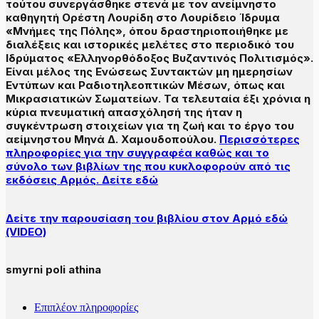
τούτου συνεργάσθηκε στενά με τον ανείμνηστο
καθηγητή Ορέστη Λουρίδη στο Λουρίδειο Ίδρυμα
«Μνήμες της Πόλης», όπου δραστηριοποιήθηκε με
διαλέξεις και ιστορικές μελέτες στο περιοδικό του
Ιδρύματος «Ελληνορθόδοξος Βυζαντινός Πολιτισμός».
Είναι μέλος της Ενώσεως Συντακτών μη ημερησίων
Εντύπων και Ραδιοτηλεοπτικών Μέσων, όπως και
Μικρασιατικών Σωματείων. Τα τελευταία έξι χρόνια η
κύρια πνευματική απασχόλησή της ήταν η
συγκέντρωση στοιχείων για τη ζωή και το έργο του
αείμνηστου Μηνά Δ. Χαμουδοπούλου.
Περισσότερες
πληροφορίες για την συγγραφέα καθώς και το
σύνολο των βιβλίων της που κυκλοφορούν από τις
εκδόσεις Αρμός. Δείτε εδώ
Δείτε την παρουσίαση του βιβλίου στον Αρμό εδώ
(VIDEO)
smyrni poli athina
Επιπλέον πληροφορίες