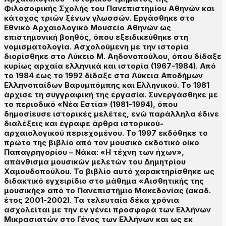
Φιλοσοφικής Σχολής του Πανεπιστημίου Αθηνών και
κάτοχος τριών ξένων γλωσσών. Εργάσθηκε στο
Εθνικό Αρχαιολογικό Μουσείο Αθηνών ως
επιστημονική βοηθός, όπου εξειδικεύθηκε στη
νομισματολογία. Ασχολούμενη με την ιστορία
διορίσθηκε στο Λύκειο Μ. Αηδονοπούλου, όπου δίδαξε
κυρίως αρχαία ελληνικά και ιστορία (1967-1984). Από
το 1984 έως το 1992 δίδαξε στα Λύκεια Αποδήμων
Ελληνοπαίδων Βαρυμπόμπης και Ελληνικού. Το 1981
άρχισε τη συγγραφική της εργασία. Συνεργάσθηκε με
το περιοδικό «Νέα Εστία» (1981-1994), όπου
δημοσίευσε ιστορικές μελέτες, ενώ παράλληλα έδινε
διαλέξεις και έγραφε άρθρα ιστορικού-
αρχαιολογικού περιεχομένου. Το 1997 εκδόθηκε το
πρώτο της βιβλίο από τον μουσικό εκδοτικό οίκο
Παπαγρηγορίου – Νάκα: «Η τέχνη των ήχων»,
απάνθισμα μουσικών μελετών του Δημητρίου
Χαμουδοπούλου. Το βιβλίο αυτό χαρακτηρίσθηκε ως
διδακτικό εγχειρίδιο στο μάθημα «Αισθητικής της
μουσικής» από το Πανεπιστήμιο Μακεδονίας (ακαδ.
έτος 2001-2002). Τα τελευταία δέκα χρόνια
ασχολείται με την εν γένει προσφορά των Ελλήνων
Μικρασιατών στο Γένος των Ελλήνων και ως εκ