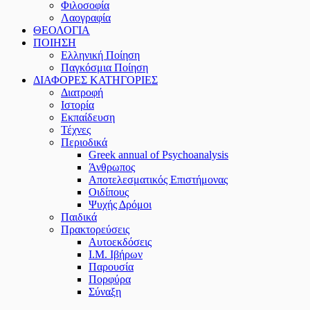
Φιλοσοφία
Λαογραφία
ΘΕΟΛΟΓΙΑ
ΠΟΙΗΣΗ
Ελληνική Ποίηση
Παγκόσμια Ποίηση
ΔΙΑΦΟΡΕΣ ΚΑΤΗΓΟΡΙΕΣ
Διατροφή
Ιστορία
Εκπαίδευση
Τέχνες
Περιοδικά
Greek annual of Psychoanalysis
Άνθρωπος
Αποτελεσματικός Επιστήμονας
Οιδίπους
Ψυχής Δρόμοι
Παιδικά
Πρακτoρεύσεις
Αυτοεκδόσεις
Ι.Μ. Ιβήρων
Παρουσία
Πορφύρα
Σύναξη