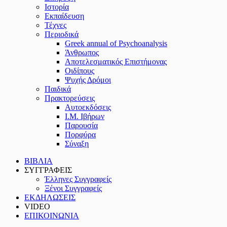
Ιστορία
Εκπαίδευση
Τέχνες
Περιοδικά
Greek annual of Psychoanalysis
Άνθρωπος
Αποτελεσματικός Επιστήμονας
Οιδίπους
Ψυχής Δρόμοι
Παιδικά
Πρακτoρεύσεις
Αυτοεκδόσεις
Ι.Μ. Ιβήρων
Παρουσία
Πορφύρα
Σύναξη
ΒΙΒΛΙΑ
ΣΥΓΓΡΑΦΕΙΣ
Έλληνες Συγγραφείς
Ξένοι Συγγραφείς
ΕΚΔΗΛΩΣΕΙΣ
VIDEO
ΕΠΙΚΟΙΝΩΝΙΑ