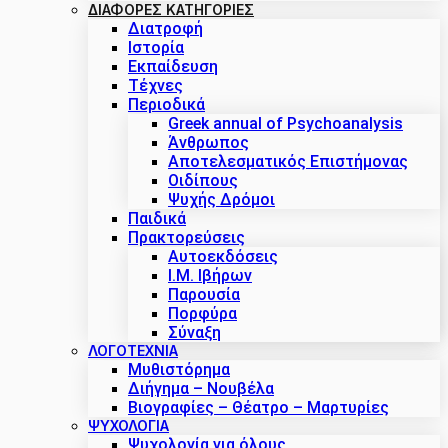
ΔΙΑΦΟΡΕΣ ΚΑΤΗΓΟΡΙΕΣ
Διατροφή
Ιστορία
Εκπαίδευση
Τέχνες
Περιοδικά
Greek annual of Psychoanalysis
Άνθρωπος
Αποτελεσματικός Επιστήμονας
Οιδίπους
Ψυχής Δρόμοι
Παιδικά
Πρακτoρεύσεις
Αυτοεκδόσεις
Ι.Μ. Ιβήρων
Παρουσία
Πορφύρα
Σύναξη
ΛΟΓΟΤΕΧΝΙΑ
Μυθιστόρημα
Διήγημα – Νουβέλα
Βιογραφίες – Θέατρο – Μαρτυρίες
ΨΥΧΟΛΟΓΙΑ
Ψυχολογία για όλους