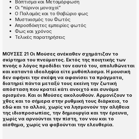
Βάπτισμα και Μεταμόρφωση
Οι “πύρινοι μοναχοί”
Ο Παλαμάς και το Θαβώριο φως
Μυστικισμός του Φωτός
Απροσδόκητες εμπειρίες φωτός
Φως και χρόνος
Τελικές παρατηρήσεις
ΜΟΥΣΕΣ 21 Οι Μούσες ανέκαθεν σχημάτιζαν το
σκίρτημα του πνεύματος. Εκτός της ποιητικής των
πνοής ο λόγος προδίδει τον εαυτό του, απολιθώνεται
και καταντά ιδεοληψία είτε μυθόπλασμα. Η μουσική
δεν αφήνει την σκέψη να αφανίσει τα πράγματα,
διατηρεί πάντα μεταξύ τους εκείνη την ζωτική
απόσταση που κρατεί κάτι ανοιχτό και συνάμα
ορισμένο. Και οι Μούσες ακολουθούν. Αρμονίζουν το
χθες και το σήμερα στην ρυθμική τους διάρκεια, το
εδώ και το αλλού, χωρίς να λησμονούν την αλήθεια
της ιδιοπροσωπίας, την δημιουργία και την έρευνα,
χωρίς να αρνούνται την πίστη, τον νου και το
αίσθημα, χωρίς να φοβούνται την ελευθερία.