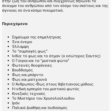
στην ζωή του ανθρώπου και συγχρόνως δηλώνει το
άνοιγμα του ανθρώπου από τον κόσμο του σκότους και της
άγνοιας σε ένα κόσμο πνευματικό.
Περιεχόμενα
Σημείωμα της επιμελήτριας
Ένα όνειρο
Έλλαμψη
Το “συμπαγές φως”
Ινδία: το φως και το άτμαν (ο εσώτερος Εαυτός)
Ο Γιόγκα και τα “μυστικά φώτα”
Φωτεινές θεοφάνειες
Βουδδισμός
Φως και μπάρντο
Φως και μαϊτχουνά
Ο Άνθρωπος-Φως στους θιβετιανούς μύθους
Η ινδική εμπειρία του μυστικού φωτός
Κινεζικές τεχνικές
Το Μυστήριο του Χρυσολούλουδου
Ιράν
Παλαιά Διαθήκη και Ιουδαϊσμός