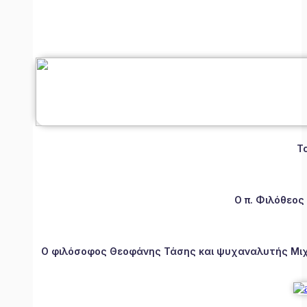
Τ
Ο π. Φιλόθεος
Ο φιλόσοφος Θεοφάνης Τάσης και ψυχαναλυτής Μιχάλ