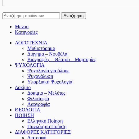
Αναζήτηση
Μενου
Κατηγορίες
ΛΟΓΟΤΕΧΝΙΑ
Μυθιστόρημα
Διήγημα – Νουβέλα
Βιογραφίες – Θέατρο – Μαρτυρίες
ΨΥΧΟΛΟΓΙΑ
Ψυχολογία για όλους
Ψυχανάλυση
Υπαρξιακή Ψυχολογία
Δοκίμιο
Δοκίμια – Μελέτες
Φιλοσοφία
Λαογραφία
ΘΕΟΛΟΓΙΑ
ΠΟΙΗΣΗ
Ελληνική Ποίηση
Παγκόσμια Ποίηση
ΔΙΑΦΟΡΕΣ ΚΑΤΗΓΟΡΙΕΣ
Διατροφή