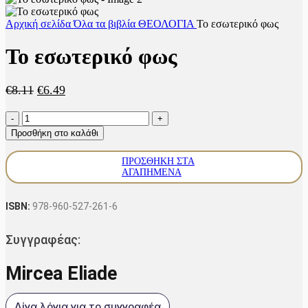
Αρχική σελίδα
Όλα τα βιβλία
ΘΕΟΛΟΓΙΑ
Το εσωτερικό φως
Το εσωτερικό φως
Original
Η
€
8.11
€
6.49
price
τρέχουσα
Το
was:
τιμή
εσωτερικό
€8.11.
είναι:
Προσθήκη στο καλάθι
φως
€6.49.
ποσότητα
ΠΡΟΣΘΉΚΗ ΣΤΑ
ΑΓΑΠΗΜΈΝΑ
ISBN:
978-960-527-261-6
Συγγραφέας:
Mircea Eliade
Λίγα λόγια για το συγγραφέα