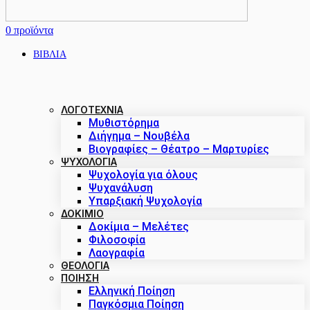
0
προϊόντα
ΒΙΒΛΙΑ
ΛΟΓΟΤΕΧΝΙΑ
Μυθιστόρημα
Διήγημα – Νουβέλα
Βιογραφίες – Θέατρο – Μαρτυρίες
ΨΥΧΟΛΟΓΙΑ
Ψυχολογία για όλους
Ψυχανάλυση
Υπαρξιακή Ψυχολογία
ΔΟΚΊΜΙΟ
Δοκίμια – Μελέτες
Φιλοσοφία
Λαογραφία
ΘΕΟΛΟΓΙΑ
ΠΟΙΗΣΗ
Ελληνική Ποίηση
Παγκόσμια Ποίηση