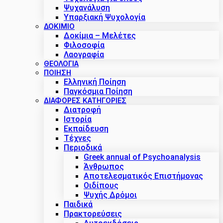
Ψυχανάλυση
Υπαρξιακή Ψυχολογία
ΔΟΚΊΜΙΟ
Δοκίμια – Μελέτες
Φιλοσοφία
Λαογραφία
ΘΕΟΛΟΓΙΑ
ΠΟΙΗΣΗ
Ελληνική Ποίηση
Παγκόσμια Ποίηση
ΔΙΑΦΟΡΕΣ ΚΑΤΗΓΟΡΙΕΣ
Διατροφή
Ιστορία
Εκπαίδευση
Τέχνες
Περιοδικά
Greek annual of Psychoanalysis
Άνθρωπος
Αποτελεσματικός Επιστήμονας
Οιδίπους
Ψυχής Δρόμοι
Παιδικά
Πρακτoρεύσεις