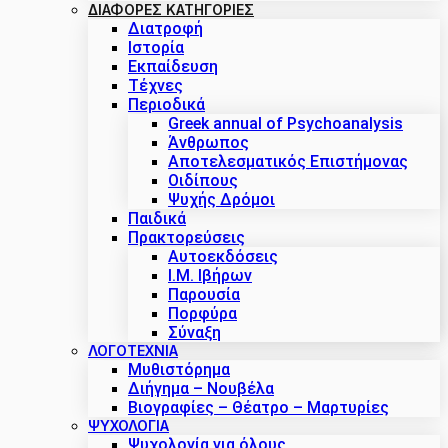
ΔΙΑΦΟΡΕΣ ΚΑΤΗΓΟΡΙΕΣ
Διατροφή
Ιστορία
Εκπαίδευση
Τέχνες
Περιοδικά
Greek annual of Psychoanalysis
Άνθρωπος
Αποτελεσματικός Επιστήμονας
Οιδίπους
Ψυχής Δρόμοι
Παιδικά
Πρακτoρεύσεις
Αυτοεκδόσεις
Ι.Μ. Ιβήρων
Παρουσία
Πορφύρα
Σύναξη
ΛΟΓΟΤΕΧΝΙΑ
Μυθιστόρημα
Διήγημα – Νουβέλα
Βιογραφίες – Θέατρο – Μαρτυρίες
ΨΥΧΟΛΟΓΙΑ
Ψυχολογία για όλους