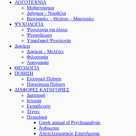
ΛΟΓΟΤΕΧΝΙΑ
Μυθιστόρημα
Διήγημα – Νουβέλα
Βιογραφίες – Θέατρο – Μαρτυρίες
ΨΥΧΟΛΟΓΙΑ
Ψυχολογία για όλους
Ψυχανάλυση
Υπαρξιακή Ψυχολογία
Δοκίμιο
Δοκίμια – Μελέτες
Φιλοσοφία
Λαογραφία
ΘΕΟΛΟΓΙΑ
ΠΟΙΗΣΗ
Ελληνική Ποίηση
Παγκόσμια Ποίηση
ΔΙΑΦΟΡΕΣ ΚΑΤΗΓΟΡΙΕΣ
Διατροφή
Ιστορία
Εκπαίδευση
Τέχνες
Περιοδικά
Greek annual of Psychoanalysis
Άνθρωπος
Αποτελεσματικός Επιστήμονας