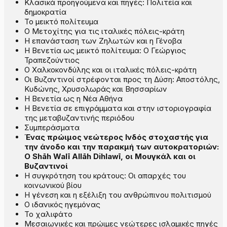
Κλασικά προηγούμενα και πηγές: Πολιτεία και
δημοκρατία
Το μεικτό πολίτευμα
Ο Μετοχίτης για τις ιταλικές πόλεις-κράτη
Η επανάσταση των Ζηλωτών και η Γένοβα
Η Βενετία ως μεικτό πολίτευμα: Ο Γεώργιος
Τραπεζούντιος
Ο Χαλκοκονδύλης και οι ιταλικές πόλεις-κράτη
Οι Βυζαντινοί στρέφονται προς τη Δύση: Αποστόλης,
Κυδώνης, Χρυσολωράς και Βησσαρίων
Η Βενετία ως η Νέα Αθήνα
Η Βενετία σε επιγράμματα και στην ιστοριογραφία
της μεταβυζαντινής περιόδου
Συμπεράσματα
Ένας πρώιμος νεώτερος Ινδός στοχαστής για
την άνοδο και την παρακμή των αυτοκρατοριών:
O Shāh Walī Allāh Dihlawī, οι Μουγκάλ και οι
Βυζαντινοί
Η συγκρότηση του κράτους: Οι απαρχές του
κοινωνικού βίου
Η γένεση και η εξέλιξη του ανθρώπινου πολιτισμού
Ο ιδανικός ηγεμόνας
Το χαλιφάτο
Μεσαιωνικές και πρώιμες νεώτερες ισλαμικές πηγές