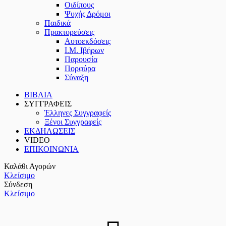
Οιδίπους
Ψυχής Δρόμοι
Παιδικά
Πρακτoρεύσεις
Αυτοεκδόσεις
Ι.Μ. Ιβήρων
Παρουσία
Πορφύρα
Σύναξη
ΒΙΒΛΙΑ
ΣΥΓΓΡΑΦΕΙΣ
Έλληνες Συγγραφείς
Ξένοι Συγγραφείς
ΕΚΔΗΛΩΣΕΙΣ
VIDEO
ΕΠΙΚΟΙΝΩΝΙΑ
Καλάθι Αγορών
Κλείσιμο
Σύνδεση
Κλείσιμο