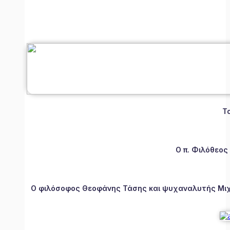
Τ
Ο π. Φιλόθεος
Ο φιλόσοφος Θεοφάνης Τάσης και ψυχαναλυτής Μιχάλ