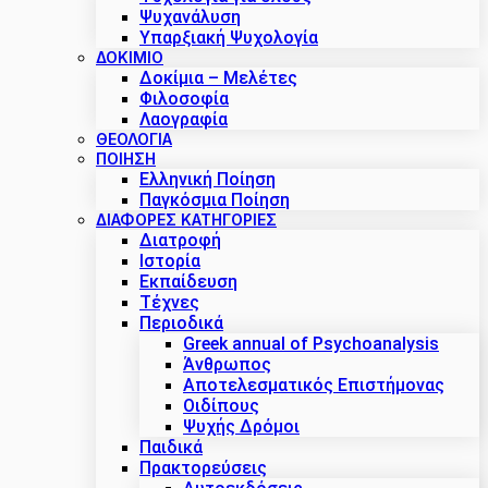
Ψυχανάλυση
Υπαρξιακή Ψυχολογία
ΔΟΚΊΜΙΟ
Δοκίμια – Μελέτες
Φιλοσοφία
Λαογραφία
ΘΕΟΛΟΓΙΑ
ΠΟΙΗΣΗ
Ελληνική Ποίηση
Παγκόσμια Ποίηση
ΔΙΑΦΟΡΕΣ ΚΑΤΗΓΟΡΙΕΣ
Διατροφή
Ιστορία
Εκπαίδευση
Τέχνες
Περιοδικά
Greek annual of Psychoanalysis
Άνθρωπος
Αποτελεσματικός Επιστήμονας
Οιδίπους
Ψυχής Δρόμοι
Παιδικά
Πρακτoρεύσεις