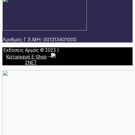
Αριθμός Γ.Ε.ΜΗ: 001313401000
Εκδόσεις Αρμός © 2023 |
Κατασκευή E-Shop
–
2NET