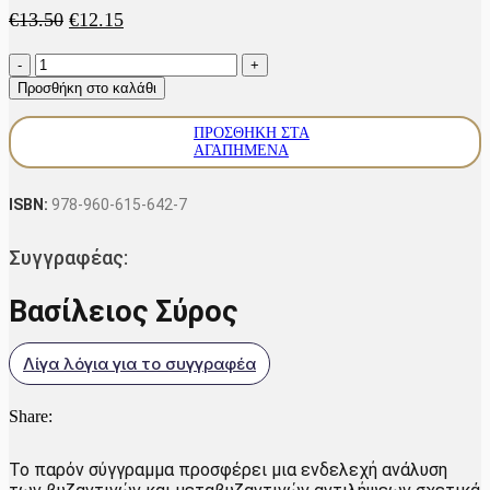
Original
Η
€
13.50
€
12.15
price
τρέχουσα
Το
was:
τιμή
Βυζάντιο
€13.50.
είναι:
Προσθήκη στο καλάθι
ανάμεσα
€12.15.
σε
ΠΡΟΣΘΉΚΗ ΣΤΑ
δυτικές
ΑΓΑΠΗΜΈΝΑ
πόλεις
και
ανατολικές
ISBN:
978-960-615-642-7
αυτοκρατορίες
ποσότητα
Συγγραφέας:
Βασίλειος Σύρος
Λίγα λόγια για το συγγραφέα
Share:
Το παρόν σύγγραμμα προσφέρει μια ενδελεχή ανάλυση