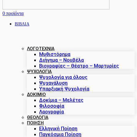
0
προϊόντα
ΒΙΒΛΙΑ
ΛΟΓΟΤΕΧΝΙΑ
Μυθιστόρημα
Διήγημα – Νουβέλα
Βιογραφίες – Θέατρο – Μαρτυρίες
ΨΥΧΟΛΟΓΙΑ
Ψυχολογία για όλους
Ψυχανάλυση
Υπαρξιακή Ψυχολογία
ΔΟΚΊΜΙΟ
Δοκίμια – Μελέτες
Φιλοσοφία
Λαογραφία
ΘΕΟΛΟΓΙΑ
ΠΟΙΗΣΗ
Ελληνική Ποίηση
Παγκόσμια Ποίηση