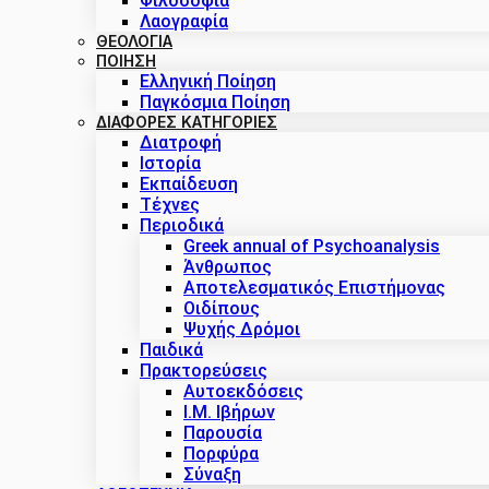
Φιλοσοφία
Λαογραφία
ΘΕΟΛΟΓΙΑ
ΠΟΙΗΣΗ
Ελληνική Ποίηση
Παγκόσμια Ποίηση
ΔΙΑΦΟΡΕΣ ΚΑΤΗΓΟΡΙΕΣ
Διατροφή
Ιστορία
Εκπαίδευση
Τέχνες
Περιοδικά
Greek annual of Psychoanalysis
Άνθρωπος
Αποτελεσματικός Επιστήμονας
Οιδίπους
Ψυχής Δρόμοι
Παιδικά
Πρακτoρεύσεις
Αυτοεκδόσεις
Ι.Μ. Ιβήρων
Παρουσία
Πορφύρα
Σύναξη