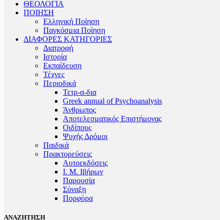
ΘΕΟΛΟΓΙΑ
ΠΟΙΗΣΗ
Ελληνική Ποίηση
Παγκόσμια Ποίηση
ΔΙΑΦΟΡΕΣ ΚΑΤΗΓΟΡΙΕΣ
Διατροφή
Ιστορία
Εκπαίδευση
Τέχνες
Περιοδικά
Τετρ-α-δια
Greek annual of Psychoanalysis
Άνθρωπος
Αποτελεσματικός Επιστήμονας
Οιδίπους
Ψυχής Δρόμοι
Παιδικά
Πρακτoρεύσεις
Αυτοεκδόσεις
Ι. Μ. Ιβήρων
Παρουσία
Σύναξη
Πορφύρα
ΑΝΑΖΗΤΗΣΗ