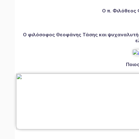
Ο π. Φιλόθεος
Ο φιλόσοφος Θεοφάνης Τάσης και ψυχαναλυτής 
ε
Ποιος