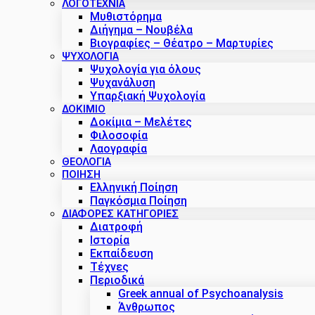
ΛΟΓΟΤΕΧΝΙΑ
Μυθιστόρημα
Διήγημα – Νουβέλα
Βιογραφίες – Θέατρο – Μαρτυρίες
ΨΥΧΟΛΟΓΙΑ
Ψυχολογία για όλους
Ψυχανάλυση
Υπαρξιακή Ψυχολογία
ΔΟΚΊΜΙΟ
Δοκίμια – Μελέτες
Φιλοσοφία
Λαογραφία
ΘΕΟΛΟΓΙΑ
ΠΟΙΗΣΗ
Ελληνική Ποίηση
Παγκόσμια Ποίηση
ΔΙΑΦΟΡΕΣ ΚΑΤΗΓΟΡΙΕΣ
Διατροφή
Ιστορία
Εκπαίδευση
Τέχνες
Περιοδικά
Greek annual of Psychoanalysis
Άνθρωπος