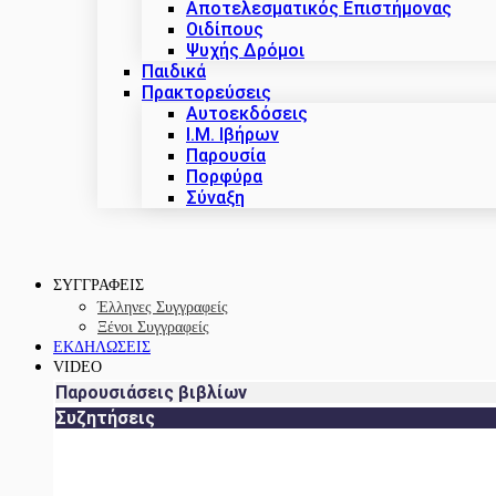
Αποτελεσματικός Επιστήμονας
Οιδίπους
Ψυχής Δρόμοι
Παιδικά
Πρακτoρεύσεις
Αυτοεκδόσεις
Ι.Μ. Ιβήρων
Παρουσία
Πορφύρα
Σύναξη
ΣΥΓΓΡΑΦΕΙΣ
Έλληνες Συγγραφείς
Ξένοι Συγγραφείς
ΕΚΔΗΛΩΣΕΙΣ
VIDEO
Παρουσιάσεις βιβλίων
Συζητήσεις