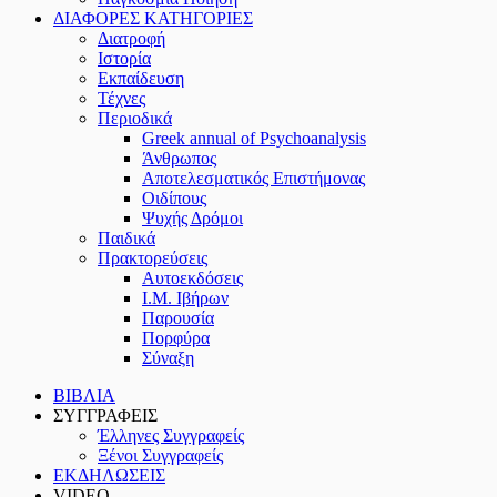
ΔΙΑΦΟΡΕΣ ΚΑΤΗΓΟΡΙΕΣ
Διατροφή
Ιστορία
Εκπαίδευση
Τέχνες
Περιοδικά
Greek annual of Psychoanalysis
Άνθρωπος
Αποτελεσματικός Επιστήμονας
Οιδίπους
Ψυχής Δρόμοι
Παιδικά
Πρακτoρεύσεις
Αυτοεκδόσεις
Ι.Μ. Ιβήρων
Παρουσία
Πορφύρα
Σύναξη
ΒΙΒΛΙΑ
ΣΥΓΓΡΑΦΕΙΣ
Έλληνες Συγγραφείς
Ξένοι Συγγραφείς
ΕΚΔΗΛΩΣΕΙΣ
VIDEO