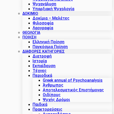
Ψυχανάλυση
Υπαρξιακή Ψυχολογία
ΔΟΚΊΜΙΟ
Δοκίμια – Μελέτες
Φιλοσοφία
Λαογραφία
ΘΕΟΛΟΓΙΑ
ΠΟΙΗΣΗ
Ελληνική Ποίηση
Παγκόσμια Ποίηση
ΔΙΑΦΟΡΕΣ ΚΑΤΗΓΟΡΙΕΣ
Διατροφή
Ιστορία
Εκπαίδευση
Τέχνες
Περιοδικά
Greek annual of Psychoanalysis
Άνθρωπος
Αποτελεσματικός Επιστήμονας
Οιδίπους
Ψυχής Δρόμοι
Παιδικά
Πρακτoρεύσεις