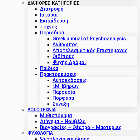
ΔΙΑΦΟΡΕΣ ΚΑΤΗΓΟΡΙΕΣ
Διατροφή
Ιστορία
Εκπαίδευση
Τέχνες
Περιοδικά
Greek annual of Psychoanalysis
Άνθρωπος
Αποτελεσματικός Επιστήμονας
Οιδίπους
Ψυχής Δρόμοι
Παιδικά
Πρακτoρεύσεις
Αυτοεκδόσεις
Ι.Μ. Ιβήρων
Παρουσία
Πορφύρα
Σύναξη
ΛΟΓΟΤΕΧΝΙΑ
Μυθιστόρημα
Διήγημα – Νουβέλα
Βιογραφίες – Θέατρο – Μαρτυρίες
ΨΥΧΟΛΟΓΙΑ
Ψυχολογία για όλους