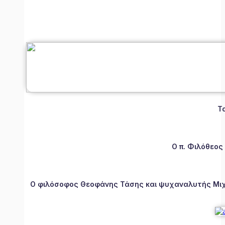
Τ
Ο π. Φιλόθεος
Ο φιλόσοφος Θεοφάνης Τάσης και ψυχαναλυτής Μιχάλ