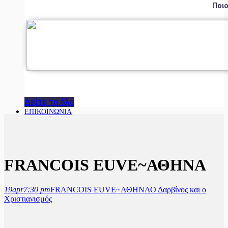
Ποιο
Δείτε τα όλα
ΕΠΙΚΟΙΝΩΝΙΑ
FRANCOIS EUVE~ΑΘΗΝΑ
19
apr
7:30 pm
FRANCOIS EUVE~ΑΘΗΝΑ
Ο Δαρβίνος και ο
Χριστιανισμός