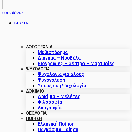
0
προϊόντα
ΒΙΒΛΙΑ
ΛΟΓΟΤΕΧΝΙΑ
Μυθιστόρημα
Διήγημα – Νουβέλα
Βιογραφίες – Θέατρο – Μαρτυρίες
ΨΥΧΟΛΟΓΙΑ
Ψυχολογία για όλους
Ψυχανάλυση
Υπαρξιακή Ψυχολογία
ΔΟΚΊΜΙΟ
Δοκίμια – Μελέτες
Φιλοσοφία
Λαογραφία
ΘΕΟΛΟΓΙΑ
ΠΟΙΗΣΗ
Ελληνική Ποίηση
Παγκόσμια Ποίηση