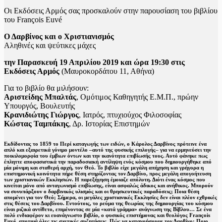
Οι Εκδόσεις Αρμός σας προσκαλούν στην παρουσίαση του βιβλίου
του François Euvé
Ο Δαρβίνος και ο Χριστιανισμός
Αληθινές και ψεύτικες μάχες
την Παρασκευή 19 Απριλίου 2019 και ώρα 19:30 στις
Εκδόσεις Αρμός
(Μαυροκορδάτου 11, Αθήνα)
Για το βιβλίο θα μιλήσουν:
Αριστείδης Μπαλτάς
, Ομότιμος Καθηγητής Ε.Μ.Π., πρώην
Υπουργός, Βουλευτής
Κρανιδιώτης Γιώργος
, Ιατρός, πτυχιούχος Φιλοσοφίας
Κώστας Ταμπάκης
, Δρ. Ιστορίας Επιστημών
Εκδίδοντας το 1859 το Περί καταγωγής των ειδών, ο Κάρολος Δαρβίνος πρότεινε ένα
απλό και εξαιρετικά γόνιμο μοντέλο –αυτό της φυσικής επιλογής– για να ερμηνεύσει την
ποικιλομορφία του έμβιων όντων και την ικανότητα επιβίωσής τους. Αυτό φάνηκε πως
έπληττε αποφασιστικά την παραδοσιακή αντίληψη ενός κόσμου που δημιουργήθηκε από
μία μόνιμη και σταθερή αρχή, τον Θεό. Το βιβλίο είχε μεγάλη απήχηση και γρήγορα η
επιστημονική κοινότητα πήρε θέση στηρίζοντας τον Δαρβίνο, προς μεγάλη απογοήτευση
των χριστιανικών Εκκλησιών. Η παρεξήγηση έμοιαζε απόλυτη. Διότι ένας κόσμος που
κινείται μόνο από ανταγωνισμό επιβίωσης, είναι ασφαλώς άδικος και ανήθικος. Μπορούν
να συνυπάρξουν ο δαρβινικός υλισμός και οι θρησκευτικές παραδόσεις; Ποια θέση
απομένει για τον Θεό; Σήμερα, οι μεγάλες χριστιανικές Εκκλησίες δεν είναι πλέον εχθρικές
στις θέσεις του Δαρβίνου. Εντούτοις, το ρεύμα της θεωρίας της δημιουργίας του κόσμου
είναι ριζικά αντίθετο, επιμένοντας σε μία «κατά γράμμα» ανάγνωση της Βίβλου… Σε ένα
πολύ ενδιαφέρον κι ευανάγνωστο βιβλίο, ο φυσικός επιστήμονας και θεολόγος François
Euvé, αποτιμά όλες τις σχετικές συζητήσεις. Πώς να κατανοήσουμε τον Δαρβίνο; Ποιο