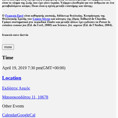
είναι το νόημα της ζωής που έχει γίνει τυχαία; Υπάρχει ελευθερία για τον άνθρωπο σε ένα
μεταβαλλόμενο κόσμο; Ποια είναι η σχέση μεταξύ επιστήμης και πίστης;
Ο
François Euvé
είναι καθηγητής φυσικής, διδάκτωρ θεολογίας. Κοσμήτορας της
Θεολογικής Σχολής του
Centre Sèvres
και κάτοχος της έδρας Teilhard de Chardin.
Γράφει συστηματικά στο περιοδικό
Études
και μεταξύ άλλων έχει εκδώσει τα
Penser la
cr
é
ation
comme
jeu
(Éd. du Cerf, 2000) και
Science
,
foi
,
sagesse
(Éd. de l’Atelier, 2004).
francois euve darvin
more
Time
April 19, 2019
7:30 pm
(GMT+00:00)
Location
Εκδόσεις Αρμός
Μαυροκορδάτου 11, 10678
Other Events
Calendar
GoogleCal