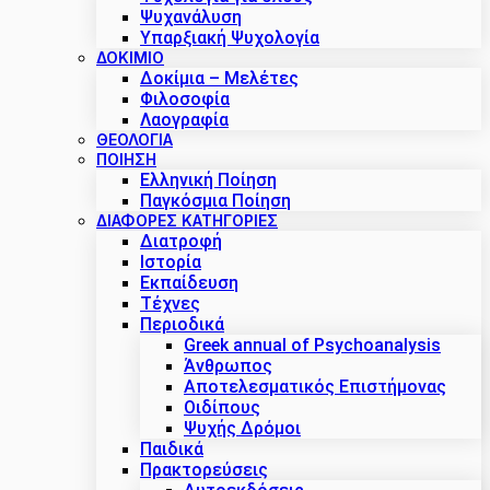
Ψυχανάλυση
Υπαρξιακή Ψυχολογία
ΔΟΚΊΜΙΟ
Δοκίμια – Μελέτες
Φιλοσοφία
Λαογραφία
ΘΕΟΛΟΓΙΑ
ΠΟΙΗΣΗ
Ελληνική Ποίηση
Παγκόσμια Ποίηση
ΔΙΑΦΟΡΕΣ ΚΑΤΗΓΟΡΙΕΣ
Διατροφή
Ιστορία
Εκπαίδευση
Τέχνες
Περιοδικά
Greek annual of Psychoanalysis
Άνθρωπος
Αποτελεσματικός Επιστήμονας
Οιδίπους
Ψυχής Δρόμοι
Παιδικά
Πρακτoρεύσεις