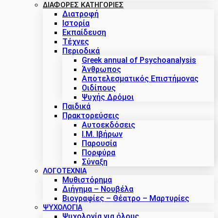
ΔΙΑΦΟΡΕΣ ΚΑΤΗΓΟΡΙΕΣ
Διατροφή
Ιστορία
Εκπαίδευση
Τέχνες
Περιοδικά
Greek annual of Psychoanalysis
Άνθρωπος
Αποτελεσματικός Επιστήμονας
Οιδίπους
Ψυχής Δρόμοι
Παιδικά
Πρακτoρεύσεις
Αυτοεκδόσεις
Ι.Μ. Ιβήρων
Παρουσία
Πορφύρα
Σύναξη
ΛΟΓΟΤΕΧΝΙΑ
Μυθιστόρημα
Διήγημα – Νουβέλα
Βιογραφίες – Θέατρο – Μαρτυρίες
ΨΥΧΟΛΟΓΙΑ
Ψυχολογία για όλους