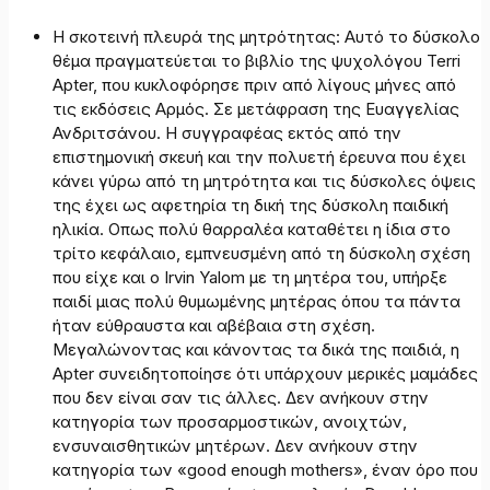
Η σκοτεινή πλευρά της μητρότητας: Αυτό το δύσκολο
θέμα πραγματεύεται το βιβλίο της ψυχολόγου Terri
Apter, που κυκλοφόρησε πριν από λίγους μήνες από
τις εκδόσεις Αρμός. Σε μετάφραση της Ευαγγελίας
Ανδριτσάνου. Η συγγραφέας εκτός από την
επιστημονική σκευή και την πολυετή έρευνα που έχει
κάνει γύρω από τη μητρότητα και τις δύσκολες όψεις
της έχει ως αφετηρία τη δική της δύσκολη παιδική
ηλικία. Οπως πολύ θαρραλέα καταθέτει η ίδια στο
τρίτο κεφάλαιο, εμπνευσμένη από τη δύσκολη σχέση
που είχε και ο Irvin Yalom με τη μητέρα του, υπήρξε
παιδί μιας πολύ θυμωμένης μητέρας όπου τα πάντα
ήταν εύθραυστα και αβέβαια στη σχέση.
Μεγαλώνοντας και κάνοντας τα δικά της παιδιά, η
Apter συνειδητοποίησε ότι υπάρχουν μερικές μαμάδες
που δεν είναι σαν τις άλλες. Δεν ανήκουν στην
κατηγορία των προσαρμοστικών, ανοιχτών,
ενσυναισθητικών μητέρων. Δεν ανήκουν στην
κατηγορία των «good enough mothers», έναν όρο που