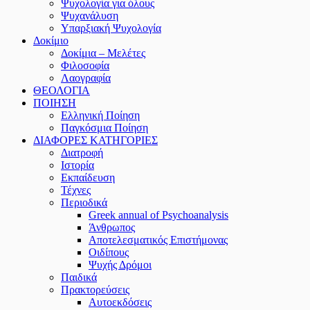
Ψυχολογία για όλους
Ψυχανάλυση
Υπαρξιακή Ψυχολογία
Δοκίμιο
Δοκίμια – Μελέτες
Φιλοσοφία
Λαογραφία
ΘΕΟΛΟΓΙΑ
ΠΟΙΗΣΗ
Ελληνική Ποίηση
Παγκόσμια Ποίηση
ΔΙΑΦΟΡΕΣ ΚΑΤΗΓΟΡΙΕΣ
Διατροφή
Ιστορία
Εκπαίδευση
Τέχνες
Περιοδικά
Greek annual of Psychoanalysis
Άνθρωπος
Αποτελεσματικός Επιστήμονας
Οιδίπους
Ψυχής Δρόμοι
Παιδικά
Πρακτoρεύσεις
Αυτοεκδόσεις