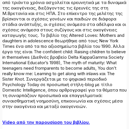
από τριάντα χρόνια ασχολείται ερευνητικά με τα δυναμικά
της οικογένειας, διεξάγοντας τις έρευνές της στη
Μ.Βρετανία και στις ΗΠΑ. Στο επίκεντρο της μελέτης της
βρίσκονται οι σχέσεις γονέων και παιδιών σε διάφορα
στάδια ανάπτυξης, οι σχέσεις ανάμεσα στα αδέλφια και οι
σχέσεις ανάμεσα στους συζύγους και στις οικογένειες
καταγωγής τους. Το βιβλίο της Altered Loves: Mothers and
daughters in adolescence θεωρήθηκε από τους New York
Times ένα από τα πιο αξιοσημείωτα βιβλία του 1990. Άλλα
έργα της είναι The confident child: Raising children to believe
in themselves (Διεθνές βραβείο Delta KappaGamma Society
International Educator’s 1998), The myth of maturity: What
teenagers need fromparents to become adults, You don’t
really know me: Learning to get along with inlaws και The
Sister Knot. Συνεργάζεται με το ψηφιακό περιοδικό
Psychology Today σε προσωπική στήλη-blog με τίτλο
Domestic Intelligence, όπου αρθρογραφεί για τα θέματα που
τη συναρπάζουν προσωπικά και επαγγελματικά:
συναισθηματική νοημοσύνη, επικοινωνία και σχέσεις μέσα
στην οικογένεια και μεταξύ οικογενειών.
Video από την παρουσίαση του βιβλίου.