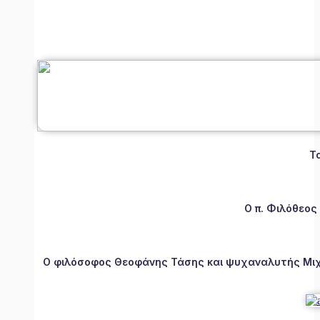
Τ
Ο π. Φιλόθεος
Ο φιλόσοφος Θεοφάνης Τάσης και ψυχαναλυτής Μιχάλ