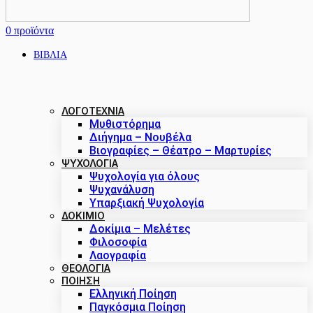
0
προϊόντα
ΒΙΒΛΙΑ
ΛΟΓΟΤΕΧΝΙΑ
Μυθιστόρημα
Διήγημα – Νουβέλα
Βιογραφίες – Θέατρο – Μαρτυρίες
ΨΥΧΟΛΟΓΙΑ
Ψυχολογία για όλους
Ψυχανάλυση
Υπαρξιακή Ψυχολογία
ΔΟΚΊΜΙΟ
Δοκίμια – Μελέτες
Φιλοσοφία
Λαογραφία
ΘΕΟΛΟΓΙΑ
ΠΟΙΗΣΗ
Ελληνική Ποίηση
Παγκόσμια Ποίηση