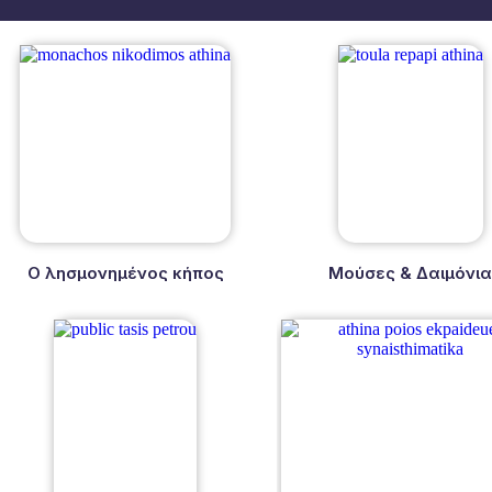
Ο λησμονημένος κήπος
Μούσες & Δαιμόνι