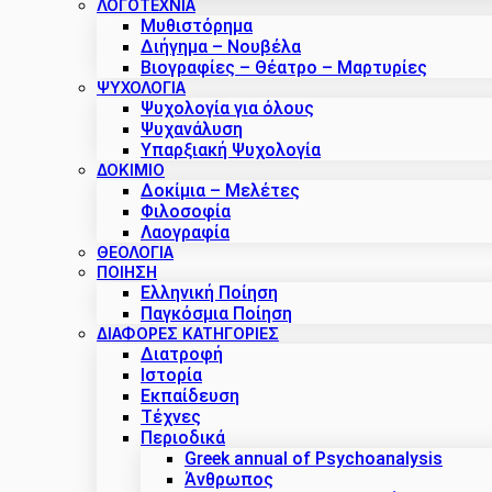
ΛΟΓΟΤΕΧΝΙΑ
Μυθιστόρημα
Διήγημα – Νουβέλα
Βιογραφίες – Θέατρο – Μαρτυρίες
ΨΥΧΟΛΟΓΙΑ
Ψυχολογία για όλους
Ψυχανάλυση
Υπαρξιακή Ψυχολογία
ΔΟΚΊΜΙΟ
Δοκίμια – Μελέτες
Φιλοσοφία
Λαογραφία
ΘΕΟΛΟΓΙΑ
ΠΟΙΗΣΗ
Ελληνική Ποίηση
Παγκόσμια Ποίηση
ΔΙΑΦΟΡΕΣ ΚΑΤΗΓΟΡΙΕΣ
Διατροφή
Ιστορία
Εκπαίδευση
Τέχνες
Περιοδικά
Greek annual of Psychoanalysis
Άνθρωπος