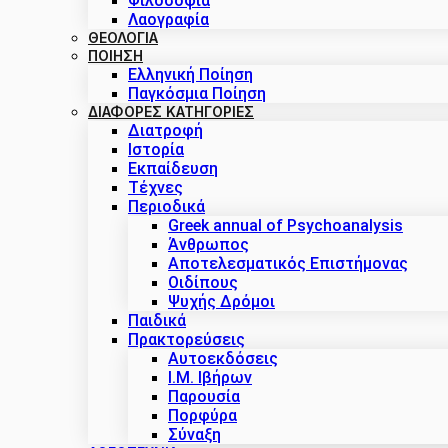
Φιλοσοφία
Λαογραφία
ΘΕΟΛΟΓΙΑ
ΠΟΙΗΣΗ
Ελληνική Ποίηση
Παγκόσμια Ποίηση
ΔΙΑΦΟΡΕΣ ΚΑΤΗΓΟΡΙΕΣ
Διατροφή
Ιστορία
Εκπαίδευση
Τέχνες
Περιοδικά
Greek annual of Psychoanalysis
Άνθρωπος
Αποτελεσματικός Επιστήμονας
Οιδίπους
Ψυχής Δρόμοι
Παιδικά
Πρακτoρεύσεις
Αυτοεκδόσεις
Ι.Μ. Ιβήρων
Παρουσία
Πορφύρα
Σύναξη