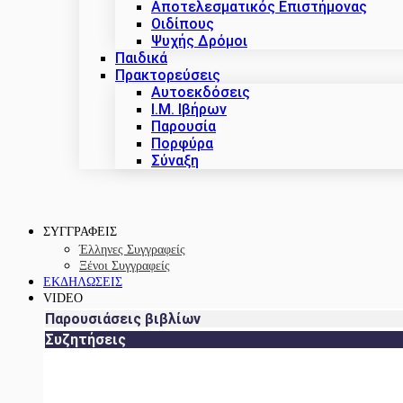
Αποτελεσματικός Επιστήμονας
Οιδίπους
Ψυχής Δρόμοι
Παιδικά
Πρακτoρεύσεις
Αυτοεκδόσεις
Ι.Μ. Ιβήρων
Παρουσία
Πορφύρα
Σύναξη
ΣΥΓΓΡΑΦΕΙΣ
Έλληνες Συγγραφείς
Ξένοι Συγγραφείς
ΕΚΔΗΛΩΣΕΙΣ
VIDEO
Παρουσιάσεις βιβλίων
Συζητήσεις