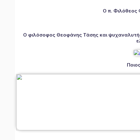
Ο π. Φιλόθεος
Ο φιλόσοφος Θεοφάνης Τάσης και ψυχαναλυτής 
ε
Ποιος