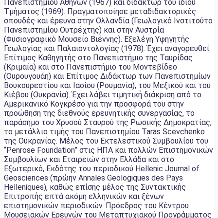
Πανεπιστημίου Αθηνών (1967) και διδάκτωρ του ίδιου
Τμήματος (1969). Πραγματοποίησε μεταδιδακτορικές
σπουδές και έρευνα στην Ολλανδία (Γεωλογικό Ινστιτούτο
Πανεπιστημίου Ουτρέχτης) και στην Αυστρία
(Φυσιογραφικό Μουσείο Βιέννης). Εξελέγη Υφηγητής
Γεωλογίας και Παλαιοντολογίας (1978). Έχει αναγορευθεί
Επίτιμος Καθηγητής στο Πανεπιστήμιο της Ταυρίδας
(Κριμαία) και στο Πανεπιστήμιο του Μοντεβίδεο
(Ουρουγουάη) και Επίτιμος Διδάκτωρ των Πανεπιστημίων
Βουκουρεστίου και Ιασίου (Ρουμανία), του Μεξικού και του
Κιέβου (Ουκρανία). Έχει λάβει τιμητική διάκριση από το
Αμερικανικό Κογκρέσο για την προσφορά του στην
προώθηση της διεθνούς ερευνητικής συνεργασίας, το
παράσημο του Χρυσού Σταυρού της Ρωσικής Δημοκρατίας,
το μετάλλιο τιμής του Πανεπιστημίου Taras Scevchenko
της Ουκρανίας. Μέλος του Εκτελεστικού Συμβουλίου του
“Penrose Foundation” στις ΗΠΑ και πολλών Επιστημονικών
Συμβουλίων και Εταιρειών στην Ελλάδα και στο
Εξωτερικό, Εκδότης του περιοδικού Hellenic Journal of
Geosciences (πρώην Annales Geologiques des Pays
Helleniques), καθώς επίσης μέλος της Συντακτικής
Επιτροπής επτά ακόμη ελληνικών και ξένων
επιστημονικών περιοδικών. Πρόεδρος του Κέντρου
Μουσειακών Ερευνών του Μεταπτυχιακού Προγράμματος