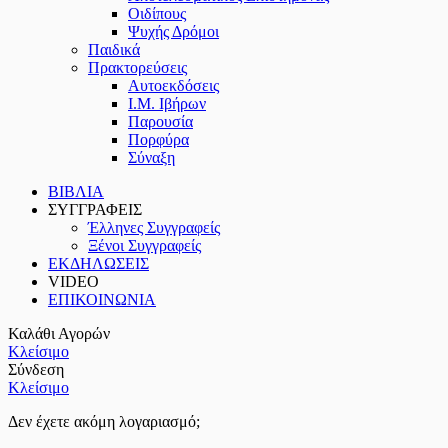
Οιδίπους
Ψυχής Δρόμοι
Παιδικά
Πρακτoρεύσεις
Αυτοεκδόσεις
Ι.Μ. Ιβήρων
Παρουσία
Πορφύρα
Σύναξη
ΒΙΒΛΙΑ
ΣΥΓΓΡΑΦΕΙΣ
Έλληνες Συγγραφείς
Ξένοι Συγγραφείς
ΕΚΔΗΛΩΣΕΙΣ
VIDEO
ΕΠΙΚΟΙΝΩΝΙΑ
Καλάθι Αγορών
Κλείσιμο
Σύνδεση
Κλείσιμο
Δεν έχετε ακόμη λογαριασμό;