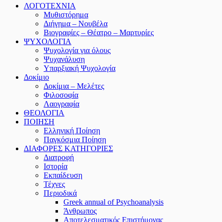
ΛΟΓΟΤΕΧΝΙΑ
Μυθιστόρημα
Διήγημα – Νουβέλα
Βιογραφίες – Θέατρο – Μαρτυρίες
ΨΥΧΟΛΟΓΙΑ
Ψυχολογία για όλους
Ψυχανάλυση
Υπαρξιακή Ψυχολογία
Δοκίμιο
Δοκίμια – Μελέτες
Φιλοσοφία
Λαογραφία
ΘΕΟΛΟΓΙΑ
ΠΟΙΗΣΗ
Ελληνική Ποίηση
Παγκόσμια Ποίηση
ΔΙΑΦΟΡΕΣ ΚΑΤΗΓΟΡΙΕΣ
Διατροφή
Ιστορία
Εκπαίδευση
Τέχνες
Περιοδικά
Greek annual of Psychoanalysis
Άνθρωπος
Αποτελεσματικός Επιστήμονας