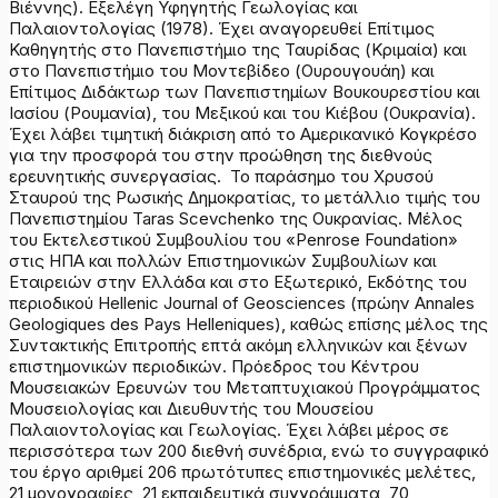
Βιέννης). Εξελέγη Υφηγητής Γεωλογίας και
Παλαιοντολογίας (1978). Έχει αναγορευθεί Επίτιμος
Καθηγητής στο Πανεπιστήμιο της Ταυρίδας (Κριμαία) και
στο Πανεπιστήμιο του Μοντεβίδεο (Ουρουγουάη) και
Επίτιμος Διδάκτωρ των Πανεπιστημίων Βουκουρεστίου και
Ιασίου (Ρουμανία), του Μεξικού και του Κιέβου (Ουκρανία).
Έχει λάβει τιμητική διάκριση από το Αμερικανικό Κογκρέσο
για την προσφορά του στην προώθηση της διεθνούς
ερευνητικής συνεργασίας. Το παράσημο του Χρυσού
Σταυρού της Ρωσικής Δημοκρατίας, το μετάλλιο τιμής του
Πανεπιστημίου Taras Scevchenko της Ουκρανίας. Μέλος
του Εκτελεστικού Συμβουλίου του «Penrose Foundation»
στις ΗΠΑ και πολλών Επιστημονικών Συμβουλίων και
Εταιρειών στην Ελλάδα και στο Εξωτερικό, Εκδότης του
περιοδικού Hellenic Journal of Geosciences (πρώην Annales
Geologiques des Pays Helleniques), καθώς επίσης μέλος της
Συντακτικής Επιτροπής επτά ακόμη ελληνικών και ξένων
επιστημονικών περιοδικών. Πρόεδρος του Κέντρου
Μουσειακών Ερευνών του Μεταπτυχιακού Προγράμματος
Μουσειολογίας και Διευθυντής του Μουσείου
Παλαιοντολογίας και Γεωλογίας. Έχει λάβει μέρος σε
περισσότερα των 200 διεθνή συνέδρια, ενώ το συγγραφικό
του έργο αριθμεί 206 πρωτότυπες επιστημονικές μελέτες,
21 μονογραφίες, 21 εκπαιδευτικά συγγράμματα, 70