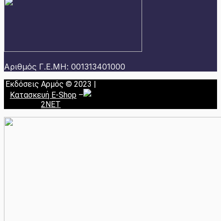
Αριθμός Γ.Ε.ΜΗ: 001313401000
Εκδόσεις Αρμός © 2023 |
Κατασκευή E-Shop
–
2NET