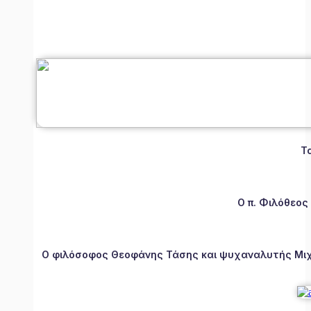
Τ
Ο π. Φιλόθεος
Ο φιλόσοφος Θεοφάνης Τάσης και ψυχαναλυτής Μιχάλ