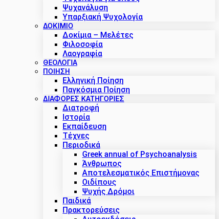
Ψυχανάλυση
Υπαρξιακή Ψυχολογία
ΔΟΚΊΜΙΟ
Δοκίμια – Μελέτες
Φιλοσοφία
Λαογραφία
ΘΕΟΛΟΓΙΑ
ΠΟΙΗΣΗ
Ελληνική Ποίηση
Παγκόσμια Ποίηση
ΔΙΑΦΟΡΕΣ ΚΑΤΗΓΟΡΙΕΣ
Διατροφή
Ιστορία
Εκπαίδευση
Τέχνες
Περιοδικά
Greek annual of Psychoanalysis
Άνθρωπος
Αποτελεσματικός Επιστήμονας
Οιδίπους
Ψυχής Δρόμοι
Παιδικά
Πρακτoρεύσεις