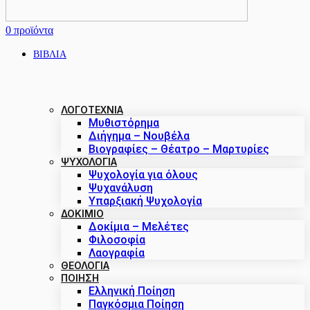
0
προϊόντα
ΒΙΒΛΙΑ
ΛΟΓΟΤΕΧΝΙΑ
Μυθιστόρημα
Διήγημα – Νουβέλα
Βιογραφίες – Θέατρο – Μαρτυρίες
ΨΥΧΟΛΟΓΙΑ
Ψυχολογία για όλους
Ψυχανάλυση
Υπαρξιακή Ψυχολογία
ΔΟΚΊΜΙΟ
Δοκίμια – Μελέτες
Φιλοσοφία
Λαογραφία
ΘΕΟΛΟΓΙΑ
ΠΟΙΗΣΗ
Ελληνική Ποίηση
Παγκόσμια Ποίηση