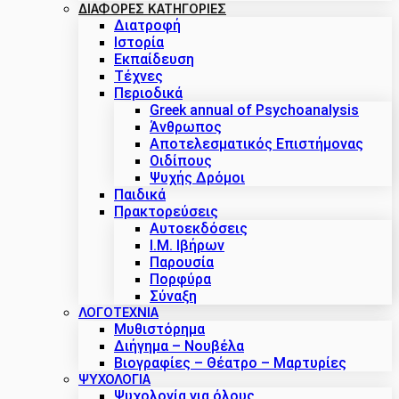
ΔΙΑΦΟΡΕΣ ΚΑΤΗΓΟΡΙΕΣ
Διατροφή
Ιστορία
Εκπαίδευση
Τέχνες
Περιοδικά
Greek annual of Psychoanalysis
Άνθρωπος
Αποτελεσματικός Επιστήμονας
Οιδίπους
Ψυχής Δρόμοι
Παιδικά
Πρακτoρεύσεις
Αυτοεκδόσεις
Ι.Μ. Ιβήρων
Παρουσία
Πορφύρα
Σύναξη
ΛΟΓΟΤΕΧΝΙΑ
Μυθιστόρημα
Διήγημα – Νουβέλα
Βιογραφίες – Θέατρο – Μαρτυρίες
ΨΥΧΟΛΟΓΙΑ
Ψυχολογία για όλους