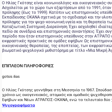
Ο Ηλίας Γκότσης είναι κοινωνιολόγος και οικογενειακός-
Ασχολείται με το χώρο των εξαρτήσεων από το 1991, όταν
πρόληψης (έως το 1999). Kατόπιν ως επιστημονικός υπεύ
Εκπαίδευσης ΟΚΑΝΑ σχετικά με το σχεδιασμό και την υλοπ
πρόληψης για την ψυχο-κοινωνική υγεία και τη θεραπεία τω
Καταξιωτική Συστημική Διερεύνηση. Έχει ασχοληθεί ιδιαίτ
πεδίο σε συνέδρια και επιστημονικές συναντήσεις. Έχει συ
περίοδο που ήταν επιστημονικός υπεύθυνος στην ΑΤΡΑΠΟ ε
εκφραστικές πρακτικές σε ομάδες εφήβων. Ως επιστημονι
οικογενειακής θεραπείας, της εποπτείας, των εκφραστικών
βιωματικό ψυχολογικό μυθιστόρημα με τίτλο «Μια Μικρή Ά
ΕΠΙΠΛΕΟΝ ΠΛΗΡΟΦΟΡΙΕΣ
gotsis ilias
Ο Ηλίας Γκότσης γεννήθηκε στη Μεσσηνία το 1967. Σπούδασε
χρόνια ως οικογενειακός, ατομικός και ομαδικός ψυχοθερα
Εφήβων και Νέων ΑΤΡΑΠΟΣ-ΟΚΑΝΑ, ενώ τα τελευταία δύο χρό
Ψυχογραφήματα