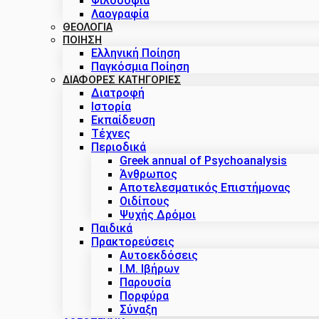
Φιλοσοφία
Λαογραφία
ΘΕΟΛΟΓΙΑ
ΠΟΙΗΣΗ
Ελληνική Ποίηση
Παγκόσμια Ποίηση
ΔΙΑΦΟΡΕΣ ΚΑΤΗΓΟΡΙΕΣ
Διατροφή
Ιστορία
Εκπαίδευση
Τέχνες
Περιοδικά
Greek annual of Psychoanalysis
Άνθρωπος
Αποτελεσματικός Επιστήμονας
Οιδίπους
Ψυχής Δρόμοι
Παιδικά
Πρακτoρεύσεις
Αυτοεκδόσεις
Ι.Μ. Ιβήρων
Παρουσία
Πορφύρα
Σύναξη