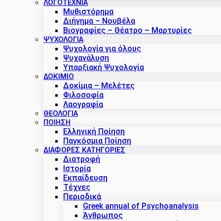
ΛΟΓΟΤΕΧΝΙΑ
Μυθιστόρημα
Διήγημα – Νουβέλα
Βιογραφίες – Θέατρο – Μαρτυρίες
ΨΥΧΟΛΟΓΙΑ
Ψυχολογία για όλους
Ψυχανάλυση
Υπαρξιακή Ψυχολογία
ΔΟΚΊΜΙΟ
Δοκίμια – Μελέτες
Φιλοσοφία
Λαογραφία
ΘΕΟΛΟΓΙΑ
ΠΟΙΗΣΗ
Ελληνική Ποίηση
Παγκόσμια Ποίηση
ΔΙΑΦΟΡΕΣ ΚΑΤΗΓΟΡΙΕΣ
Διατροφή
Ιστορία
Εκπαίδευση
Τέχνες
Περιοδικά
Greek annual of Psychoanalysis
Άνθρωπος