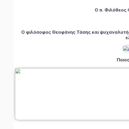
Ο π. Φιλόθεος
Ο φιλόσοφος Θεοφάνης Τάσης και ψυχαναλυτής 
ε
Ποιος