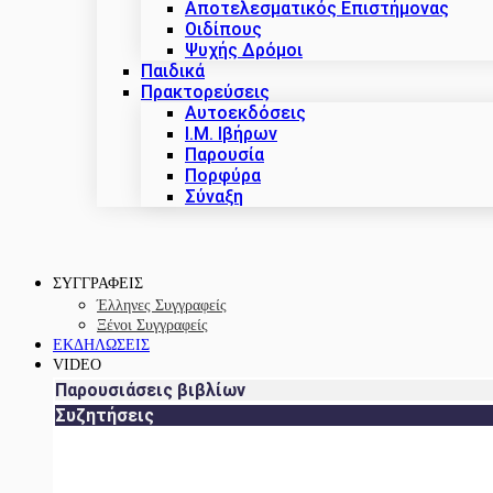
Αποτελεσματικός Επιστήμονας
Οιδίπους
Ψυχής Δρόμοι
Παιδικά
Πρακτoρεύσεις
Αυτοεκδόσεις
Ι.Μ. Ιβήρων
Παρουσία
Πορφύρα
Σύναξη
ΣΥΓΓΡΑΦΕΙΣ
Έλληνες Συγγραφείς
Ξένοι Συγγραφείς
ΕΚΔΗΛΩΣΕΙΣ
VIDEO
Παρουσιάσεις βιβλίων
Συζητήσεις