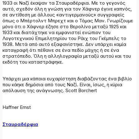
1933 οι Ναζί έκαψαν τα Σταυραδέρφια. Με το γεγονός
αυτό, σχεδόν όλη η γνώση για τον Χάφνερ έγινε καπνός,
σε αντίθεση με άλλους «αντιγερμανούς» συγγραφείς
όπως ο Μπέρτολντ Μπρεχτ και ο Τόμας Μαν. Γνωρίζουμε
μόνο ότι ο Χάφνερ έζησε στο Βερολίνο μεταξύ 1925 και
1933 και διατάχτηκε να εμφανιστεί ενώπιον του
Λογοτεχνικού Επιμελητηρίου του Ράιχ του Γκέμπελς το
1938. Μετά από αυτό εξαφανίστηκε. Δεν υπάρχει καμία
καταγραφή ότι πέθανε σε ένα πεδίο μάχης ή σε ένα
στρατόπεδο. Όλη η αλληλογραφία μεταξύ αυτού και του
εκδότη του καταστράφηκε.
Υπάρχει μια κάποια ευχαρίστηση διαβάζοντας ένα βιβλίο
που κάηκε δημόσια από τους Ναζί. Είναι, ίσως, η κύρια
απόλαυση της ανάγνωσης. Scott Borchert
Haffner Ernst
Σταυραδέρφια