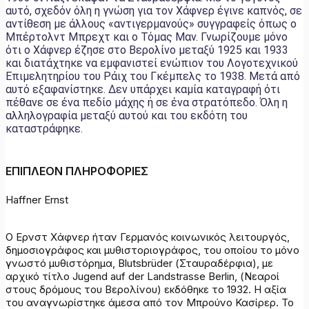
αυτό, σχεδόν όλη η γνώση για τον Χάφνερ έγινε καπνός, σε
αντίθεση με άλλους «αντιγερμανούς» συγγραφείς όπως ο
Μπέρτολντ Μπρεχτ και ο Τόμας Μαν. Γνωρίζουμε μόνο
ότι ο Χάφνερ έζησε στο Βερολίνο μεταξύ 1925 και 1933
και διατάχτηκε να εμφανιστεί ενώπιον του Λογοτεχνικού
Επιμελητηρίου του Ράιχ του Γκέμπελς το 1938. Μετά από
αυτό εξαφανίστηκε. Δεν υπάρχει καμία καταγραφή ότι
πέθανε σε ένα πεδίο μάχης ή σε ένα στρατόπεδο. Όλη η
αλληλογραφία μεταξύ αυτού και του εκδότη του
καταστράφηκε.
ΕΠΙΠΛΕΟΝ ΠΛΗΡΟΦΟΡΙΕΣ
Haffner Ernst
Ο Ερνστ Χάφνερ ήταν Γερμανός κοινωνικός λειτουργός,
δημοσιογράφος και μυθιστοριογράφος, του οποίου το μόνο
γνωστό μυθιστόρημα, Blutsbrüder (Σταυραδέρφια), με
αρχικό τίτλο Jugend auf der Landstrasse Berlin, (Νεαροί
στους δρόμους του Βερολίνου) εκδόθηκε το 1932. Η αξία
του αναγνωρίστηκε άμεσα από τον Μπρούνο Κασίρερ. Το