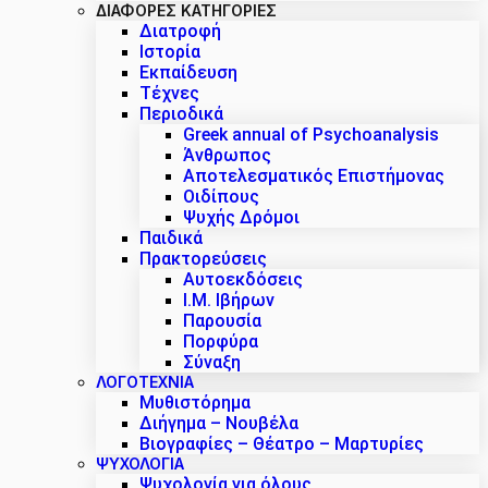
ΔΙΑΦΟΡΕΣ ΚΑΤΗΓΟΡΙΕΣ
Διατροφή
Ιστορία
Εκπαίδευση
Τέχνες
Περιοδικά
Greek annual of Psychoanalysis
Άνθρωπος
Αποτελεσματικός Επιστήμονας
Οιδίπους
Ψυχής Δρόμοι
Παιδικά
Πρακτoρεύσεις
Αυτοεκδόσεις
Ι.Μ. Ιβήρων
Παρουσία
Πορφύρα
Σύναξη
ΛΟΓΟΤΕΧΝΙΑ
Μυθιστόρημα
Διήγημα – Νουβέλα
Βιογραφίες – Θέατρο – Μαρτυρίες
ΨΥΧΟΛΟΓΙΑ
Ψυχολογία για όλους