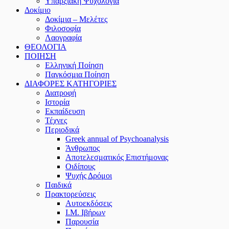
Υπαρξιακή Ψυχολογία
Δοκίμιο
Δοκίμια – Μελέτες
Φιλοσοφία
Λαογραφία
ΘΕΟΛΟΓΙΑ
ΠΟΙΗΣΗ
Ελληνική Ποίηση
Παγκόσμια Ποίηση
ΔΙΑΦΟΡΕΣ ΚΑΤΗΓΟΡΙΕΣ
Διατροφή
Ιστορία
Εκπαίδευση
Τέχνες
Περιοδικά
Greek annual of Psychoanalysis
Άνθρωπος
Αποτελεσματικός Επιστήμονας
Οιδίπους
Ψυχής Δρόμοι
Παιδικά
Πρακτoρεύσεις
Αυτοεκδόσεις
Ι.Μ. Ιβήρων
Παρουσία