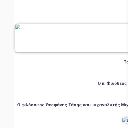
Τ
Ο π. Φιλόθεος
Ο φιλόσοφος Θεοφάνης Τάσης και ψυχαναλυτής Μιχάλ