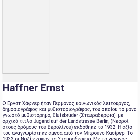
Haffner Ernst
Ο Ερνστ Χάφνερ ήταν Γερμανός κοινωνικός λειτουργός,
δημοσιογράφος και μυθιστοριογράφος, του οποίου το μόνο
γνωστό μυθιστόρημα, Blutsbrüder (Σταυραδέρφια), με
αρχικό τίτλο Jugend auf der Landstrasse Berlin, (Νεαροί
στους δρόμους του Βερολίνου) εκδόθηκε το 1932. Η αξία
του αναγνωρίστηκε άμεσα από τον Μπρούνο Κασίρερ. Το
1933 οι Ναζί έκαψαν τα Σταυραδέρφια. Με το γεγονός