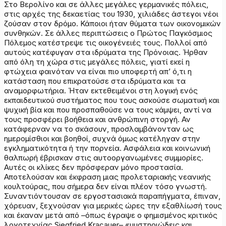
Στο Βερολίνο και σε άλλες μεγάλες γερμανικές πόλεις,
στις αρχές της δεκαετίας του 1930, χιλιάδες άστεγοι νέοι
ζούσαν στον δρόμο. Κάποιοι ήταν θύματα των οικονομικών
συνθηκών. Σε άλλες περιπτώσεις ο Πρώτος Παγκόσμιος
Πόλεμος κατέστρεψε τις οικογένειές τους. Πολλοί από
αυτούς κατέφυγαν στα ιδρύματα της Πρόνοιας. Ήρθαν
από όλη τη χώρα στις μεγάλες πόλεις, γιατί εκεί η
φτώχεια φαινόταν να είναι πιο υποφερτή απ’ ό,τι η
κατάσταση που επικρατούσε στα ιδρύματα και τα
αναμορφωτήρια. Ήταν εκτεθειμένοι στη λογική ενός
εκπαιδευτικού συστήματος που τους ασκούσε σωματική και
ψυχική βία και που προσπαθούσε να τους κάμψει, αντί να
τους προσφέρει βοήθεια και ανθρώπινη στοργή. Αν
κατάφερναν να το σκάσουν, προσλαμβάνονταν ως
ημερομίσθιοι και βοηθοί, συχνά όμως κατέληγαν στην
εγκληματικότητα ή την πορνεία. Ασφάλεια και κοινωνική
θαλπωρή έβρισκαν στις αυτοοργανωμένες συμμορίες.
Αυτές οι κλίκες δεν πρόσφεραν μόνο προστασία.
Αποτελούσαν και έκφραση μιας προλεταριακής νεανικής
κουλτούρας, που σήμερα δεν είναι πλέον τόσο γνωστή.
Συναντιόντουσαν σε εργοστασιακά παραπήγματα, έπιναν,
χόρευαν, ξεχνούσαν για μερικές ώρες την εξαθλίωσή τους
και έκαναν μετά από –όπως έγραψε ο φημισμένος κριτικός
λογοτεχνίας Siegfried Kracauer– «μυστηριώδεις και