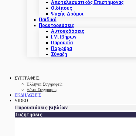
Αποτελεσματικός Επιστήμονας
Οιδίπους
Ψυχής Δρόμοι
Παιδικά
Πρακτoρεύσεις
Αυτοεκδόσεις
Ι.Μ. Ιβήρων
Παρουσία
Πορφύρα
Σύναξη
ΣΥΓΓΡΑΦΕΙΣ
Έλληνες Συγγραφείς
Ξένοι Συγγραφείς
ΕΚΔΗΛΩΣΕΙΣ
VIDEO
Παρουσιάσεις βιβλίων
Συζητήσεις