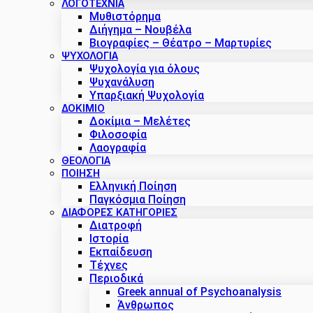
ΛΟΓΟΤΕΧΝΙΑ
Μυθιστόρημα
Διήγημα – Νουβέλα
Βιογραφίες – Θέατρο – Μαρτυρίες
ΨΥΧΟΛΟΓΙΑ
Ψυχολογία για όλους
Ψυχανάλυση
Υπαρξιακή Ψυχολογία
ΔΟΚΊΜΙΟ
Δοκίμια – Μελέτες
Φιλοσοφία
Λαογραφία
ΘΕΟΛΟΓΙΑ
ΠΟΙΗΣΗ
Ελληνική Ποίηση
Παγκόσμια Ποίηση
ΔΙΑΦΟΡΕΣ ΚΑΤΗΓΟΡΙΕΣ
Διατροφή
Ιστορία
Εκπαίδευση
Τέχνες
Περιοδικά
Greek annual of Psychoanalysis
Άνθρωπος