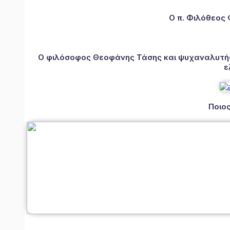
Ο π. Φιλόθεος
Ο φιλόσοφος Θεοφάνης Τάσης και ψυχαναλυτής 
ε
Ποιος