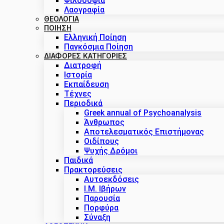
Φιλοσοφία
Λαογραφία
ΘΕΟΛΟΓΙΑ
ΠΟΙΗΣΗ
Ελληνική Ποίηση
Παγκόσμια Ποίηση
ΔΙΑΦΟΡΕΣ ΚΑΤΗΓΟΡΙΕΣ
Διατροφή
Ιστορία
Εκπαίδευση
Τέχνες
Περιοδικά
Greek annual of Psychoanalysis
Άνθρωπος
Αποτελεσματικός Επιστήμονας
Οιδίπους
Ψυχής Δρόμοι
Παιδικά
Πρακτoρεύσεις
Αυτοεκδόσεις
Ι.Μ. Ιβήρων
Παρουσία
Πορφύρα
Σύναξη