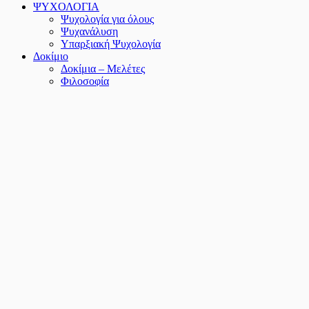
ΨΥΧΟΛΟΓΙΑ
Ψυχολογία για όλους
Ψυχανάλυση
Υπαρξιακή Ψυχολογία
Δοκίμιο
Δοκίμια – Μελέτες
Φιλοσοφία
Λαογραφία
ΘΕΟΛΟΓΙΑ
ΠΟΙΗΣΗ
Ελληνική Ποίηση
Παγκόσμια Ποίηση
ΔΙΑΦΟΡΕΣ ΚΑΤΗΓΟΡΙΕΣ
Διατροφή
Ιστορία
Εκπαίδευση
Τέχνες
Περιοδικά
Greek annual of Psychoanalysis
Άνθρωπος
Αποτελεσματικός Επιστήμονας
Οιδίπους
Ψυχής Δρόμοι
Παιδικά
Πρακτoρεύσεις