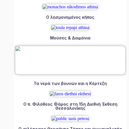
Ο λησμονημένος κήπος
Μούσες & Δαιμόνια
Τα νερά των βουνών και η Κέρτεζη
Ο π. Φιλόθεος Φάρος στη 15η Διεθνή Έκθεση
Θεσσαλονίκης
Ο φιλόσοφος Θεοφάνης Τάσης και ψυχαναλυτής