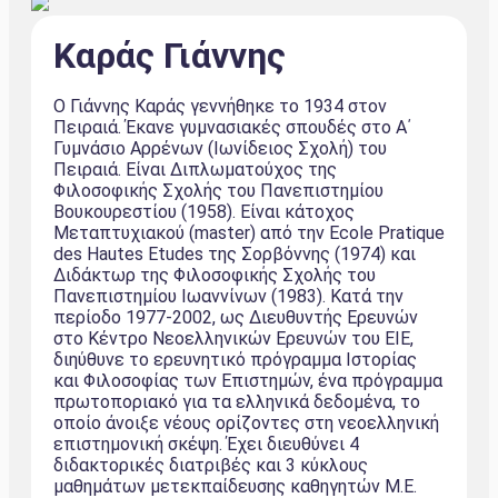
Καράς Γιάννης
Ο Γιάννης Καράς γεννήθηκε το 1934 στον
Πειραιά. Έκανε γυμνασιακές σπουδές στο Α΄
Γυμνάσιο Αρρένων (Ιωνίδειος Σχολή) του
Πειραιά. Είναι Διπλωματούχος της
Φιλοσοφικής Σχολής του Πανεπιστημίου
Βουκουρεστίου (1958). Είναι κάτοχος
Μεταπτυχιακού (master) από την Ecole Pratique
des Hautes Etudes της Σορβόννης (1974) και
Διδάκτωρ της Φιλοσοφικής Σχολής του
Πανεπιστημίου Ιωαννίνων (1983). Κατά την
περίοδο 1977-2002, ως Διευθυντής Ερευνών
στο Κέντρο Νεοελληνικών Ερευνών του ΕΙΕ,
διηύθυνε το ερευνητικό πρόγραμμα Ιστορίας
και Φιλοσοφίας των Επιστημών, ένα πρόγραμμα
πρωτοποριακό για τα ελληνικά δεδομένα, το
οποίο άνοιξε νέους ορίζοντες στη νεοελληνική
επιστημονική σκέψη. Έχει διευθύνει 4
διδακτορικές διατριβές και 3 κύκλους
μαθημάτων μετεκπαίδευσης καθηγητών Μ.Ε.