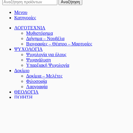
Αναζήτηση
Μενου
Κατηγορίες
ΛΟΓΟΤΕΧΝΙΑ
Μυθιστόρημα
Διήγημα – Νουβέλα
Βιογραφίες – Θέατρο – Μαρτυρίες
ΨΥΧΟΛΟΓΙΑ
Ψυχολογία για όλους
Ψυχανάλυση
Υπαρξιακή Ψυχολογία
Δοκίμιο
Δοκίμια – Μελέτες
Φιλοσοφία
Λαογραφία
ΘΕΟΛΟΓΙΑ
ΠΟΙΗΣΗ
Ελληνική Ποίηση
Παγκόσμια Ποίηση
ΔΙΑΦΟΡΕΣ ΚΑΤΗΓΟΡΙΕΣ
Διατροφή
Ιστορία
Εκπαίδευση