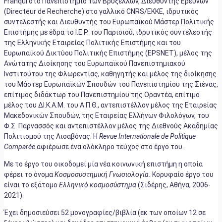
Franqui στο Πανεπιστήμιο των Βρυξελλών, Διευθυντής Ερευνών
(Directeur de Recherche) στο γαλλικό CNRS/ΕΚΚΕ, ιδρυτικός
συντελεστής και Διευθυντής του Ευρωπαϊκού Μάστερ Πολιτικής
Επιστήμης με έδρα το I.E.P. του Παρισιού, ιδρυτικός συντελεστής
της Ελληνικής Εταιρείας Πολιτικής Επιστήμης και του
Ευρωπαϊκού Δικτύου Πολιτικής Επιστήμης (EPSNET), μέλος της
Ανώτατης Διοίκησης του Ευρωπαϊκού Πανεπιστημιακού
Ινστιτούτου της Φλωρεντίας, καθηγητής και μέλος της διοίκησης
του Μάστερ Ευρωπαϊκών Σπουδών του Πανεπιστημίου της Σιένας,
επίτιμος διδάκτωρ του Πανεπιστημίου της Οραντέα, επίτιμο
μέλος του ΔΙ.Κ.Α.Μ. του Α.Π.Θ., αντεπιστέλλον μέλος της Εταιρείας
Μακεδονικών Σπουδών, της Εταιρείας Ελλήνων Φιλολόγων, του
Φ.Σ. Παρνασσός και αντεπιστέλλον μέλος της Διεθνούς Ακαδημίας
Πολιτισμού της Λισαβόνας. Η
Revue
Internationale
de
Politique
Compar
é
e
αφιέρωσε ένα ολόκληρο τεύχος στο έργο του.
Με το έργο του οικοδομεί μία νέα κοινωνική επιστήμη η οποία
φέρει το όνομα
Κοσμοσυστημική Γνωσιολογία.
Κορυφαίο έργο του
είναι το εξάτομο
Ελληνικό κοσμοσύστημα
(Σιδέρης, Αθήνα, 2006-
2021).
Έχει δημοσιεύσει 52 μονογραφίες/βιβλία (εκ των οποίων 12 σε