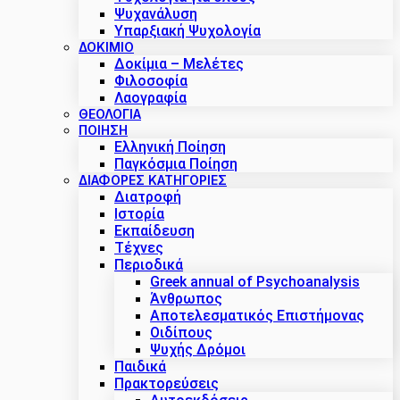
Ψυχανάλυση
Υπαρξιακή Ψυχολογία
ΔΟΚΊΜΙΟ
Δοκίμια – Μελέτες
Φιλοσοφία
Λαογραφία
ΘΕΟΛΟΓΙΑ
ΠΟΙΗΣΗ
Ελληνική Ποίηση
Παγκόσμια Ποίηση
ΔΙΑΦΟΡΕΣ ΚΑΤΗΓΟΡΙΕΣ
Διατροφή
Ιστορία
Εκπαίδευση
Τέχνες
Περιοδικά
Greek annual of Psychoanalysis
Άνθρωπος
Αποτελεσματικός Επιστήμονας
Οιδίπους
Ψυχής Δρόμοι
Παιδικά
Πρακτoρεύσεις