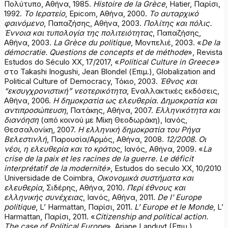
Πολύτυπο, Αθήνα, 1985.
Histoire de la
Grèce
, Hatier, Παρίσι,
1992.
Το Ιερατείο
, Epicom, Αθήνα, 2000.
Το αυταρχικό
φαινόμενο
, Παπαζήσης, Αθήνα, 2003.
Πολίτης και πόλις.
Έννοια και τυπολογία της πολιτειότητας
, Παπαζήσης,
Αθήνα, 2003.
La Grèce du politique
, Μονπελιέ, 2003. «
De la
démocratie. Questions de concepts et de méthode
», Revista
Estudos do Século XX, 17/2017, «
Political Culture in Greece»
στο Takashi Inogushi, Jean Blondel (Επιμ.), Globalization and
Political Culture of Democracy, Τόκιο, 2003.
Έθνος και
“εκσυγχρονιστική” νεοτερικότητα
, Εναλλακτικές εκδόσεις,
Αθήνα, 2006.
Η δημοκρατία ως ελευθερία. Δημοκρατία και
αντιπροσώπευση
, Πατάκης, Αθήνα, 2007.
Ελληνικότητα και
διανόηση
(από κοινού με Μίκη Θεοδωράκη), Ιανός,
Θεσσαλονίκη, 2007.
Η ελληνική δημοκρατία του Ρήγα
Βελεστινλή
, Παρουσία/Αρμός, Αθήνα, 2008.
12/2008. Οι
νέοι, η ελευθερία και το κράτος
, Ιανός, Αθήνα, 2009. «
La
crise de la paix et les racines de la guerre. Le déficit
interprétatif de la modernité»
, Estudos do seculo XX, 10/2010
Universidade de Coimbra,
Οικονομικά
συστήματα
και
ελευθερία
, Σιδέρης, Αθήνα, 2010.
Περί έθνους και
ελληνικής συνέχειας
, Ιανός, Αθήνα, 2011.
De
l
’
Europe
politique
, L’ Harmattan, Παρίσι, 2011.
L’ Europe et le Monde
, L’
Harmattan, Παρίσι, 2011. «
Citizenship and political action.
The case of Political Europe
», Ariane Landuyt (Eπιμ.),