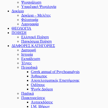
Ψυχανάλυση
Υπαρξιακή Ψυχολογία
Δοκίμιο
Δοκίμια – Μελέτες
Φιλοσοφία
Λαογραφία
ΘΕΟΛΟΓΙΑ
ΠΟΙΗΣΗ
Ελληνική Ποίηση
Παγκόσμια Ποίηση
ΔΙΑΦΟΡΕΣ ΚΑΤΗΓΟΡΙΕΣ
Διατροφή
Ιστορία
Εκπαίδευση
Τέχνες
Περιοδικά
Greek annual of Psychoanalysis
Άνθρωπος
Αποτελεσματικός Επιστήμονας
Οιδίπους
Ψυχής Δρόμοι
Παιδικά
Πρακτoρεύσεις
Αυτοεκδόσεις
Ι.Μ. Ιβήρων