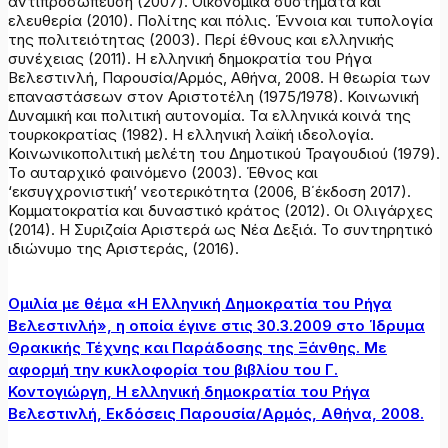
αντιπροσώπευση (2007). Οικονομικά συστήματα και
ελευθερία (2010). Πολίτης και πόλις. Έννοια και τυπολογία
της πολιτειότητας (2003). Περί έθνους και ελληνικής
συνέχειας (2011). Η ελληνική δημοκρατία του Ρήγα
Βελεστινλή, Παρουσία/Αρμός, Αθήνα, 2008. Η θεωρία των
επαναστάσεων στον Αριστοτέλη (1975/1978). Κοινωνική
Δυναμική και πολιτική αυτονομία. Τα ελληνικά κοινά της
τουρκοκρατίας (1982). Η ελληνική λαϊκή ιδεολογία.
Κοινωνικοπολιτική μελέτη του Δημοτικού Τραγουδιού (1979).
Το αυταρχικό φαινόμενο (2003). Έθνος και
‘εκσυγχρονιστική’ νεοτερικότητα (2006, Β΄έκδοση 2017).
Κομματοκρατία και δυναστικό κράτος (2012). Οι Ολιγάρχες
(2014). Η Συριζαία Αριστερά ως Νέα Δεξιά. Το συντηρητικό
ιδιώνυμο της Αριστεράς, (2016).
Ομιλία με θέμα «Η Ελληνική Δημοκρατία του Ρήγα
Βελεστινλή», η οποία έγινε στις 30.3.2009 στο Ίδρυμα
Θρακικής Τέχνης και Παράδοσης της Ξάνθης. Με
αφορμή την κυκλοφορία του βιβλίου του Γ.
Κοντογιώργη, Η ελληνική δημοκρατία του Ρήγα
Βελεστινλή, Εκδόσεις Παρουσία/Αρμός, Αθήνα, 2008.