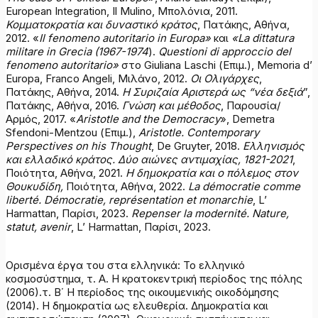
European Integration, Il Mulino, Μπολόνια, 2011.
Κομματοκρατία
και
δυναστικό
κράτος
, Πατάκης, Αθήνα,
2012. «
Il fenomeno autoritario in Europa»
και
«La dittatura
militare in Grecia (1967-1974
).
Questioni di approccio del
fenomeno autoritario»
στο Giuliana Laschi (Επιμ.), Memoria d’
Europa, Franco Angeli, Μιλάνο, 2012.
Οι Ολιγάρχες
,
Πατάκης, Αθήνα, 2014.
Η Συριζαία Αριστερά ως “νέα δεξιά
”,
Πατάκης, Αθήνα, 2016.
Γνώση
και
μέθοδος
, Παρουσία/
Αρμός, 2017. «
Aristotle and the Democracy
», Demetra
Sfendoni-Mentzou (Επιμ.),
Aristotle. Contemporary
Perspectives on his Thought
, De Gruyter, 2018.
Ελληνισμός
και
ελλαδικό
κράτος
.
Δύο αιώνες αντιμαχίας, 1821-2021
,
Ποιότητα, Αθήνα, 2021.
Η δημοκρατία και ο πόλεμος στον
Θουκυδίδη,
Ποιότητα, Αθήνα, 2022.
La démocratie comme
liberté. Démocratie, représentation et monarchie
, L’
Harmattan, Παρίσι, 2023.
Repenser la modernité. Nature,
statut, avenir
, L’ Harmattan, Παρίσι, 2023.
Ορισμένα έργα του στα ελληνικά: Το ελληνικό
κοσμοσύστημα, τ. Α. Η κρατοκεντρική περίοδος της πόλης
(2006).τ. Β΄ Η περίοδος της οικουμενικής οικοδόμησης
(2014). Η δημοκρατία ως ελευθερία. Δημοκρατία και