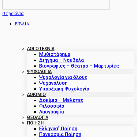
0
προϊόντα
ΒΙΒΛΙΑ
ΛΟΓΟΤΕΧΝΙΑ
Μυθιστόρημα
Διήγημα – Νουβέλα
Βιογραφίες – Θέατρο – Μαρτυρίες
ΨΥΧΟΛΟΓΙΑ
Ψυχολογία για όλους
Ψυχανάλυση
Υπαρξιακή Ψυχολογία
ΔΟΚΊΜΙΟ
Δοκίμια – Μελέτες
Φιλοσοφία
Λαογραφία
ΘΕΟΛΟΓΙΑ
ΠΟΙΗΣΗ
Ελληνική Ποίηση
Παγκόσμια Ποίηση