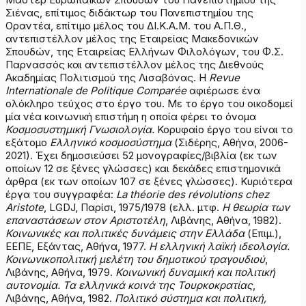
Σιένας, επίτιμος διδάκτωρ του Πανεπιστημίου της
Οραντέα, επίτιμο μέλος του ΔΙ.Κ.Α.Μ. του Α.Π.Θ.,
αντεπιστέλλον μέλος της Εταιρείας Μακεδονικών
Σπουδών, της Εταιρείας Ελλήνων Φιλολόγων, του Φ.Σ.
Παρνασσός και αντεπιστέλλον μέλος της Διεθνούς
Ακαδημίας Πολιτισμού της Λισαβόνας. Η
Revue
Internationale
de
Politique
Compar
é
e
αφιέρωσε ένα
ολόκληρο τεύχος στο έργο του. Με το έργο του οικοδομεί
μία νέα κοινωνική επιστήμη η οποία φέρει το όνομα
Κοσμοσυστημική Γνωσιολογία.
Κορυφαίο έργο του είναι το
εξάτομο
Ελληνικό κοσμοσύστημα
(Σιδέρης, Αθήνα, 2006-
2021). Έχει δημοσιεύσει 52 μονογραφίες/βιβλία (εκ των
οποίων 12 σε ξένες γλώσσες) και δεκάδες επιστημονικά
άρθρα (εκ των οποίων 107 σε ξένες γλώσσες). Κυριότερα
έργα του συγγραφέα:
La théorie des révolutions chez
Aristote
, LGDJ, Παρίσι, 1975/1978 (ελλ. μτφ.
Η θεωρία των
επαναστάσεων στον Αριστοτέλη
, Λιβάνης, Αθήνα, 1982).
Κοινωνικές και πολιτικές δυνάμεις στην Ελλάδα
(Επιμ.),
ΕΕΠΕ, Εξάντας, Αθήνα, 1977.
Η ελληνική λαϊκή ιδεολογία.
Κοινωνικοπολιτική μελέτη του δημοτικού τραγουδιού
,
Λιβάνης, Αθήνα, 1979.
Κοινωνική δυναμική και πολιτική
αυτονομία. Τα ελληνικά κοινά της Τουρκοκρατίας
,
Λιβάνης, Αθήνα, 1982.
Πολιτικό σύστημα και πολιτική,