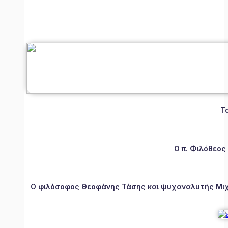
Τ
Ο π. Φιλόθεος
Ο φιλόσοφος Θεοφάνης Τάσης και ψυχαναλυτής Μιχάλ