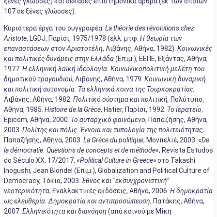
ξένες γλώσσες) και δεκάδες επιστημονικά άρθρα (εκ των οποίων
107 σε ξένες γλώσσες).
Κυριότερα έργα του συγγραφέα:
La théorie des révolutions chez
Aristote
, LGDJ, Παρίσι, 1975/1978 (ελλ. μτφ.
Η θεωρία των
επαναστάσεων στον Αριστοτέλη
, Λιβάνης, Αθήνα, 1982).
Κοινωνικές
και πολιτικές δυνάμεις στην Ελλάδα
(Επιμ.), ΕΕΠΕ, Εξάντας, Αθήνα,
1977.
Η ελληνική λαϊκή ιδεολογία. Κοινωνικοπολιτική μελέτη του
δημοτικού τραγουδιού
, Λιβάνης, Αθήνα, 1979.
Κοινωνική δυναμική
και πολιτική αυτονομία. Τα ελληνικά κοινά της Τουρκοκρατίας
,
Λιβάνης, Αθήνα, 1982.
Πολιτικό σύστημα και πολιτική,
Πολύτυπο,
Αθήνα, 1985.
Histoire de la
Grèce
, Hatier, Παρίσι, 1992.
Το Ιερατείο
,
Epicom, Αθήνα, 2000.
Το αυταρχικό φαινόμενο
, Παπαζήσης, Αθήνα,
2003.
Πολίτης και πόλις. Έννοια και τυπολογία της πολιτειότητας
,
Παπαζήσης, Αθήνα, 2003.
La Grèce du politique
, Μονπελιέ, 2003. «
De
la démocratie. Questions de concepts et de méthode
», Revista Estudos
do Século XX, 17/2017, «
Political Culture in Greece»
στο Takashi
Inogushi, Jean Blondel (Επιμ.), Globalization and Political Culture of
Democracy, Τόκιο, 2003.
Έθνος και “εκσυγχρονιστική”
νεοτερικότητα
, Εναλλακτικές εκδόσεις, Αθήνα, 2006.
Η δημοκρατία
ως ελευθερία. Δημοκρατία και αντιπροσώπευση
, Πατάκης, Αθήνα,
2007.
Ελληνικότητα και διανόηση
(από κοινού με Μίκη