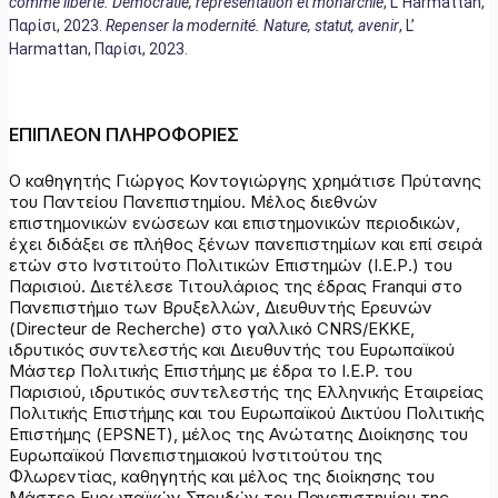
comme liberté. Démocratie, représentation et monarchie
, L’ Harmattan,
Παρίσι, 2023.
Repenser la modernité. Nature, statut, avenir
, L’
Harmattan, Παρίσι, 2023.
ΕΠΙΠΛΕΟΝ ΠΛΗΡΟΦΟΡΙΕΣ
Ο καθηγητής Γιώργος Κοντογιώργης χρημάτισε Πρύτανης
του Παντείου Πανεπιστημίου. Μέλος διεθνών
επιστημονικών ενώσεων και επιστημονικών περιοδικών,
έχει διδάξει σε πλήθος ξένων πανεπιστημίων και επί σειρά
ετών στο Ινστιτούτο Πολιτικών Επιστημών (Ι.Ε.Ρ.) του
Παρισιού. Διετέλεσε Τιτουλάριος της έδρας Franqui στο
Πανεπιστήμιο των Βρυξελλών, Διευθυντής Ερευνών
(Directeur de Recherche) στο γαλλικό CNRS/ΕΚΚΕ,
ιδρυτικός συντελεστής και Διευθυντής του Ευρωπαϊκού
Μάστερ Πολιτικής Επιστήμης με έδρα το I.E.P. του
Παρισιού, ιδρυτικός συντελεστής της Ελληνικής Εταιρείας
Πολιτικής Επιστήμης και του Ευρωπαϊκού Δικτύου Πολιτικής
Επιστήμης (EPSNET), μέλος της Ανώτατης Διοίκησης του
Ευρωπαϊκού Πανεπιστημιακού Ινστιτούτου της
Φλωρεντίας, καθηγητής και μέλος της διοίκησης του
Μάστερ Ευρωπαϊκών Σπουδών του Πανεπιστημίου της