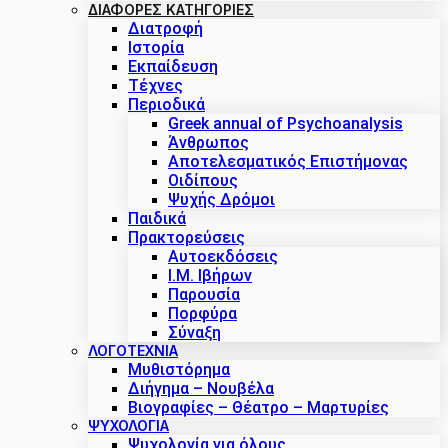
ΔΙΑΦΟΡΕΣ ΚΑΤΗΓΟΡΙΕΣ
Διατροφή
Ιστορία
Εκπαίδευση
Τέχνες
Περιοδικά
Greek annual of Psychoanalysis
Άνθρωπος
Αποτελεσματικός Επιστήμονας
Οιδίπους
Ψυχής Δρόμοι
Παιδικά
Πρακτoρεύσεις
Αυτοεκδόσεις
Ι.Μ. Ιβήρων
Παρουσία
Πορφύρα
Σύναξη
ΛΟΓΟΤΕΧΝΙΑ
Μυθιστόρημα
Διήγημα – Νουβέλα
Βιογραφίες – Θέατρο – Μαρτυρίες
ΨΥΧΟΛΟΓΙΑ
Ψυχολογία για όλους