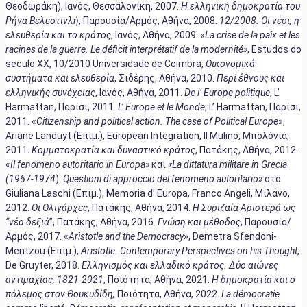
Θεοδωράκη), Ιανός, Θεσσαλονίκη, 2007.
Η ελληνική δημοκρατία του
Ρήγα Βελεστινλή
, Παρουσία/Αρμός, Αθήνα, 2008.
12/2008. Οι νέοι, η
ελευθερία και το κράτος
, Ιανός, Αθήνα, 2009. «
La crise de la paix et les
racines de la guerre. Le déficit interprétatif de la modernité»
, Estudos do
seculo XX, 10/2010 Universidade de Coimbra,
Οικονομικά
συστήματα
και
ελευθερία
, Σιδέρης, Αθήνα, 2010.
Περί έθνους και
ελληνικής συνέχειας
, Ιανός, Αθήνα, 2011.
De
l
’
Europe
politique
, L’
Harmattan, Παρίσι, 2011.
L’ Europe et le Monde
, L’ Harmattan, Παρίσι,
2011. «
Citizenship and political action. The case of Political Europe
»,
Ariane Landuyt (Eπιμ.), European Integration, Il Mulino, Μπολόνια,
2011.
Κομματοκρατία
και
δυναστικό
κράτος
, Πατάκης, Αθήνα, 2012.
«
Il fenomeno autoritario in Europa»
και
«La dittatura militare in Grecia
(1967-1974
).
Questioni di approccio del fenomeno autoritario»
στο
Giuliana Laschi (Επιμ.), Memoria d’ Europa, Franco Angeli, Μιλάνο,
2012.
Οι Ολιγάρχες
, Πατάκης, Αθήνα, 2014.
Η Συριζαία Αριστερά ως
“νέα δεξιά
”, Πατάκης, Αθήνα, 2016.
Γνώση
και
μέθοδος
, Παρουσία/
Αρμός, 2017. «
Aristotle and the Democracy
», Demetra Sfendoni-
Mentzou (Επιμ.),
Aristotle. Contemporary Perspectives on his Thought
,
De Gruyter, 2018.
Ελληνισμός
και
ελλαδικό
κράτος
.
Δύο αιώνες
αντιμαχίας, 1821-2021
, Ποιότητα, Αθήνα, 2021.
Η δημοκρατία και ο
πόλεμος στον Θουκυδίδη,
Ποιότητα, Αθήνα, 2022.
La démocratie