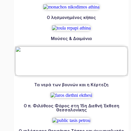
Ο λησμονημένος κήπος
Μούσες & Δαιμόνια
Τα νερά των βουνών και η Κέρτεζη
Ο π. Φιλόθεος Φάρος στη 15η Διεθνή Έκθεση
Θεσσαλονίκης
Ο φιλόσοφος Θεοφάνης Τάσης και ψυχαναλυτής