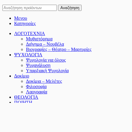
Αναζήτηση
Μενου
Κατηγορίες
ΛΟΓΟΤΕΧΝΙΑ
Μυθιστόρημα
Διήγημα – Νουβέλα
Βιογραφίες – Θέατρο – Μαρτυρίες
ΨΥΧΟΛΟΓΙΑ
Ψυχολογία για όλους
Ψυχανάλυση
Υπαρξιακή Ψυχολογία
Δοκίμιο
Δοκίμια – Μελέτες
Φιλοσοφία
Λαογραφία
ΘΕΟΛΟΓΙΑ
ΠΟΙΗΣΗ
Ελληνική Ποίηση
Παγκόσμια Ποίηση
ΔΙΑΦΟΡΕΣ ΚΑΤΗΓΟΡΙΕΣ
Διατροφή
Ιστορία