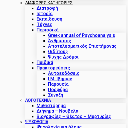
ΔΙΑΦΟΡΕΣ ΚΑΤΗΓΟΡΙΕΣ
Διατροφή
Ιστορία
Εκπαίδευση
Τέχνες
Περιοδικά
Greek annual of Psychoanalysis
Άνθρωπος
Αποτελεσματικός Επιστήμονας
Οιδίπους
Ψυχής Δρόμοι
Παιδικά
Πρακτoρεύσεις
Αυτοεκδόσεις
Ι.Μ. Ιβήρων
Παρουσία
Πορφύρα
Σύναξη
ΛΟΓΟΤΕΧΝΙΑ
Μυθιστόρημα
Διήγημα – Νουβέλα
Βιογραφίες – Θέατρο – Μαρτυρίες
ΨΥΧΟΛΟΓΙΑ
Ψυχολογία για όλους