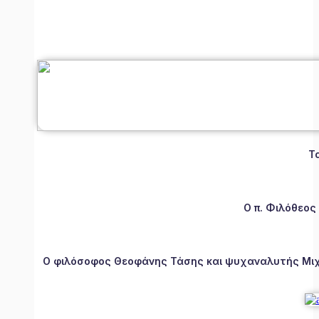
Τ
Ο π. Φιλόθεος
Ο φιλόσοφος Θεοφάνης Τάσης και ψυχαναλυτής Μιχάλ