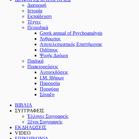
Διατροφή
Ιστορία
Εκπαίδευση
Τέχνες
Περιοδικά
Greek annual of Psychoanalysis
Άνθρωπος
Αποτελεσματικός Επιστήμονας
Οιδίπους
Ψυχής Δρόμοι
Παιδικά
Πρακτoρεύσεις
Αυτοεκδόσεις
Ι.Μ. Ιβήρων
Παρουσία
Πορφύρα
Σύναξη
ΒΙΒΛΙΑ
ΣΥΓΓΡΑΦΕΙΣ
Έλληνες Συγγραφείς
Ξένοι Συγγραφείς
ΕΚΔΗΛΩΣΕΙΣ
VIDEO
ΕΠΙΚΟΙΝΩΝΙΑ