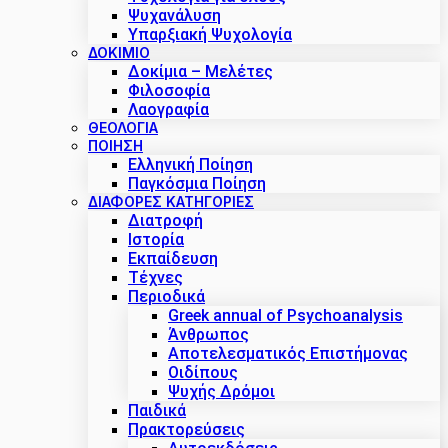
Ψυχανάλυση
Υπαρξιακή Ψυχολογία
ΔΟΚΊΜΙΟ
Δοκίμια – Μελέτες
Φιλοσοφία
Λαογραφία
ΘΕΟΛΟΓΙΑ
ΠΟΙΗΣΗ
Ελληνική Ποίηση
Παγκόσμια Ποίηση
ΔΙΑΦΟΡΕΣ ΚΑΤΗΓΟΡΙΕΣ
Διατροφή
Ιστορία
Εκπαίδευση
Τέχνες
Περιοδικά
Greek annual of Psychoanalysis
Άνθρωπος
Αποτελεσματικός Επιστήμονας
Οιδίπους
Ψυχής Δρόμοι
Παιδικά
Πρακτoρεύσεις