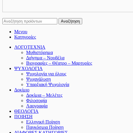
Αναζήτηση
Μενου
Κατηγορίες
ΛΟΓΟΤΕΧΝΙΑ
Μυθιστόρημα
Διήγημα – Νουβέλα
Βιογραφίες – Θέατρο – Μαρτυρίες
ΨΥΧΟΛΟΓΙΑ
Ψυχολογία για όλους
Ψυχανάλυση
Υπαρξιακή Ψυχολογία
Δοκίμιο
Δοκίμια – Μελέτες
Φιλοσοφία
Λαογραφία
ΘΕΟΛΟΓΙΑ
ΠΟΙΗΣΗ
Ελληνική Ποίηση
Παγκόσμια Ποίηση
ΔΙΑΦΟΡΕΣ ΚΑΤΗΓΟΡΙΕΣ