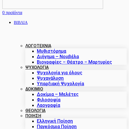
0
προϊόντα
ΒΙΒΛΙΑ
ΛΟΓΟΤΕΧΝΙΑ
Μυθιστόρημα
Διήγημα – Νουβέλα
Βιογραφίες – Θέατρο – Μαρτυρίες
ΨΥΧΟΛΟΓΙΑ
Ψυχολογία για όλους
Ψυχανάλυση
Υπαρξιακή Ψυχολογία
ΔΟΚΊΜΙΟ
Δοκίμια – Μελέτες
Φιλοσοφία
Λαογραφία
ΘΕΟΛΟΓΙΑ
ΠΟΙΗΣΗ
Ελληνική Ποίηση
Παγκόσμια Ποίηση