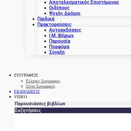
Αποτελεσματικός Επιστήμονας
Οιδίπους
Ψυχής Δρόμοι
Παιδικά
Πρακτoρεύσεις
Αυτοεκδόσεις
Ι.Μ. Ιβήρων
Παρουσία
Πορφύρα
Σύναξη
ΣΥΓΓΡΑΦΕΙΣ
Έλληνες Συγγραφείς
Ξένοι Συγγραφείς
ΕΚΔΗΛΩΣΕΙΣ
VIDEO
Παρουσιάσεις βιβλίων
Συζητήσεις