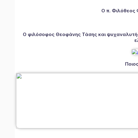
Ο π. Φιλόθεος
Ο φιλόσοφος Θεοφάνης Τάσης και ψυχαναλυτής 
ε
Ποιος