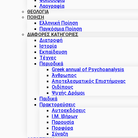
Φιλοσοφία
Λαογραφία
ΘΕΟΛΟΓΙΑ
ΠΟΙΗΣΗ
Ελληνική Ποίηση
Παγκόσμια Ποίηση
ΔΙΑΦΟΡΕΣ ΚΑΤΗΓΟΡΙΕΣ
Διατροφή
Ιστορία
Εκπαίδευση
Τέχνες
Περιοδικά
Greek annual of Psychoanalysis
Άνθρωπος
Αποτελεσματικός Επιστήμονας
Οιδίπους
Ψυχής Δρόμοι
Παιδικά
Πρακτoρεύσεις
Αυτοεκδόσεις
Ι.Μ. Ιβήρων
Παρουσία
Πορφύρα
Σύναξη