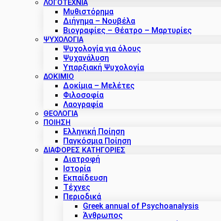
ΛΟΓΟΤΕΧΝΙΑ
Μυθιστόρημα
Διήγημα – Νουβέλα
Βιογραφίες – Θέατρο – Μαρτυρίες
ΨΥΧΟΛΟΓΙΑ
Ψυχολογία για όλους
Ψυχανάλυση
Υπαρξιακή Ψυχολογία
ΔΟΚΊΜΙΟ
Δοκίμια – Μελέτες
Φιλοσοφία
Λαογραφία
ΘΕΟΛΟΓΙΑ
ΠΟΙΗΣΗ
Ελληνική Ποίηση
Παγκόσμια Ποίηση
ΔΙΑΦΟΡΕΣ ΚΑΤΗΓΟΡΙΕΣ
Διατροφή
Ιστορία
Εκπαίδευση
Τέχνες
Περιοδικά
Greek annual of Psychoanalysis
Άνθρωπος