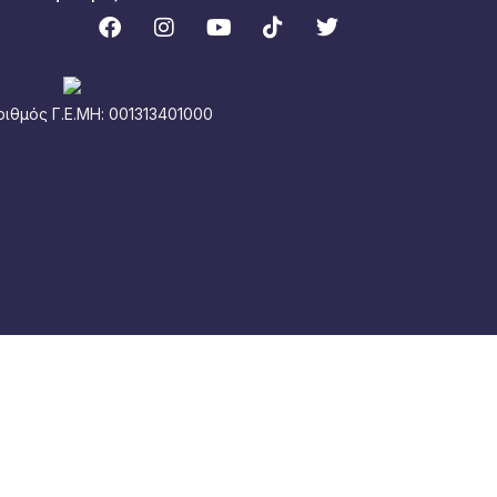
ριθμός Γ.Ε.ΜΗ: 001313401000