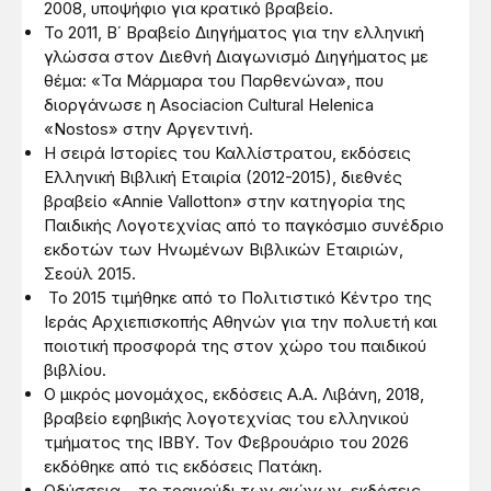
2008, υποψήφιο για κρατικό βραβείο.
Το 2011, Β΄ Βραβείο Διηγήματος για την ελληνική
γλώσσα στον Διεθνή Διαγωνισμό Διηγήματος με
θέμα: «Τα Μάρμαρα του Παρθενώνα», που
διοργάνωσε η Asociaciοn Cultural Helenica
«Nostos» στην Αργεντινή.
Η σειρά Ιστορίες του Καλλίστρατου, εκδόσεις
Ελληνική Βιβλική Εταιρία (2012-2015), διεθνές
βραβείο «Annie Vallotton» στην κατηγορία της
Παιδικής Λογοτεχνίας από το παγκόσμιο συνέδριο
εκδοτών των Ηνωμένων Βιβλικών Εταιριών,
Σεούλ 2015.
Το 2015 τιμήθηκε από το Πολιτιστικό Κέντρο της
Ιεράς Αρχιεπισκοπής Αθηνών για την πολυετή και
ποιοτική προσφορά της στον χώρο του παιδικού
βιβλίου.
Ο μικρός μονομάχος, εκδόσεις Α.Α. Λιβάνη, 2018,
βραβείο εφηβικής λογοτεχνίας του ελληνικού
τμήματος της ΙΒΒΥ. Τον Φεβρουάριο του 2026
εκδόθηκε από τις εκδόσεις Πατάκη.
Οδύσσεια – το τραγούδι των αιώνων, εκδόσεις